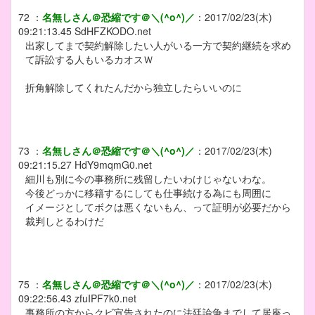
72
：
名無しさん＠恐縮です＠＼(^o^)／
：
2017/02/23(木)
09:21:13.45
SdHFZKODO.net
出家してまで契約解除したい人がいる一方で契約継続を求め
て訴訟する人もいるカオスＷ
折角解除してくれたんだから独立したらいいのに
73
：
名無しさん＠恐縮です＠＼(^o^)／
：
2017/02/23(木)
09:21:15.27
HdY9mqmG0.net
細川も別に今の事務所に残留したいわけじゃないわな。
今後どっかに移籍するにしても仕事続ける為にも周囲に
イメージとしてボクは悪くないもん、って証明が必要だから
裁判しとるわけだ
75
：
名無しさん＠恐縮です＠＼(^o^)／
：
2017/02/23(木)
09:22:56.43
zfuIPF7k0.net
事務所の方からクビ宣告されたのに法廷論争までして居座っ