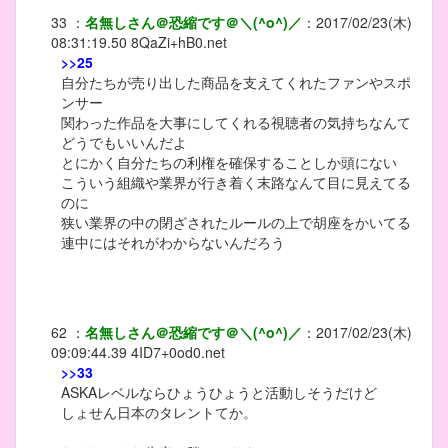
33
：
名無しさん＠恐縮です＠＼(^o^)／
：
2017/02/23(木)
08:31:19.50
8QaZi+hB0.net
>>25
自分たちが売り出した商品を支えてくれたファンやスポ
ンサー
関わった作品を大事にしてくれる視聴者の気持ちなんて
どうでもいいんだよ
とにかく自分たちの利権を確保することしか頭にない
こういう組織や業界が行き着く末路なんて目に見えてる
のに
狭い業界の中の閉ざされたルールの上で胡座をかいてる
連中にはそれがわからないんだろう
62
：
名無しさん＠恐縮です＠＼(^o^)／
：
2017/02/23(木)
09:09:44.39
4ID7+0od0.net
>>33
ASKAレベルならひょうひょうと活動しそうだけど
しょせん日本のタレントてか。