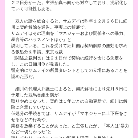
２２日分かった。主張が真っ向から対立しており、泥沼化し
ていく可能性もある。
双方の話を総合すると、サムデイは昨年１２月２６日に細
川に契約解除を通告。事実上の解雇で、
サムデイはその理由を「マネジャーおよび関係者への暴力、
暴言等のハラスメントほか」と
説明している。これを受けて細川側は契約解除の無効を求め
る仮処分を申請。東京地裁
（関述之裁判長）は２１日付で契約の続行を命じる決定を
し、この日細川側が発表した。
暫定的にサムデイの所属タレントとしての立場にあることを
認めた形だ。
細川の代理人弁護士によると、契約解除により先月５日に
予定した競馬番組出演が
取りやめになった。契約は１年ごとの自動更新で、細川は解
除に合意していない。
仮処分の手続きでは、サムデイが「マネジャーに土下座をさ
せるなどの行為や、
業務を放棄することがあった」と主張したが、「本人は“暴力
など一切なかった”と
話しており、マネジャーとの関係も円満」と反論した。