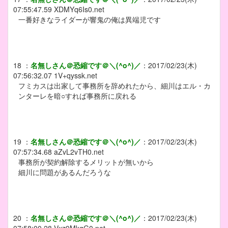
07:55:47.59
XDMYq6Is0.net
一番好きなライダーが響鬼の俺は異端児です
18
：
名無しさん＠恐縮です＠＼(^o^)／
：
2017/02/23(木)
07:56:32.07
1V+qyssk.net
フミカスは出家して事務所を辞めれたから、細川はエル・カ
ンターレを暗○すれば事務所に戻れる
19
：
名無しさん＠恐縮です＠＼(^o^)／
：
2017/02/23(木)
07:57:34.68
aZvL2vTH0.net
事務所が契約解除するメリットが無いから
細川に問題があるんだろうな
20
：
名無しさん＠恐縮です＠＼(^o^)／
：
2017/02/23(木)
07:58:00.28
Vxz9MkgG0.net