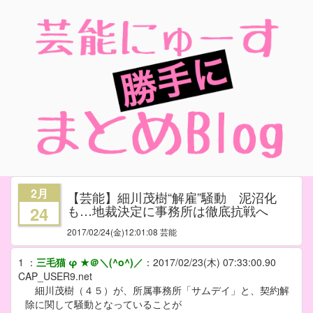
2月
【芸能】細川茂樹“解雇”騒動 泥沼化
も…地裁決定に事務所は徹底抗戦へ
24
2017/02/24
(金)12:01:08 芸能
1
：
三毛猫 φ ★＠＼(^o^)／
：
2017/02/23(木) 07:33:00.90
CAP_USER9.net
細川茂樹（４５）が、所属事務所「サムデイ」と、契約解
除に関して騒動となっていることが