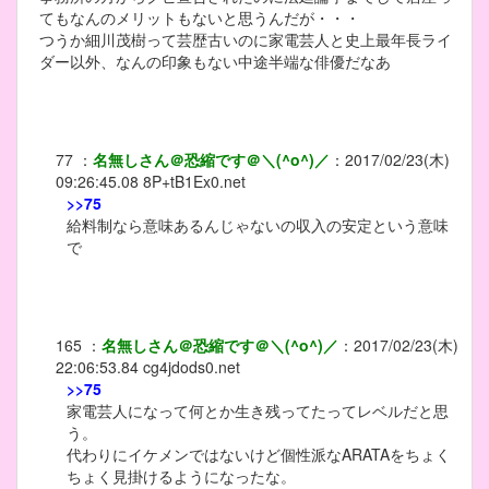
てもなんのメリットもないと思うんだが・・・
つうか細川茂樹って芸歴古いのに家電芸人と史上最年長ライ
ダー以外、なんの印象もない中途半端な俳優だなあ
77
：
名無しさん＠恐縮です＠＼(^o^)／
：
2017/02/23(木)
09:26:45.08
8P+tB1Ex0.net
>>75
給料制なら意味あるんじゃないの収入の安定という意味
で
165
：
名無しさん＠恐縮です＠＼(^o^)／
：
2017/02/23(木)
22:06:53.84
cg4jdods0.net
>>75
家電芸人になって何とか生き残ってたってレベルだと思
う。
代わりにイケメンではないけど個性派なARATAをちょく
ちょく見掛けるようになったな。