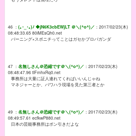
46
：
(｡･_･｡)ﾉ ◆jN6K3cbEWjLT ＠＼(^o^)／
：
2017/02/23(木)
08:48:33.65
80iMEsQh0.net
バーニング×スポニチってことはガセかプロパガンダ
47
：
名無しさん＠恐縮です＠＼(^o^)／
：
2017/02/23(木)
08:48:47.96
tlFmhxRq0.net
事務所は大量に証人連れてくればいいんじゃね
マネジャーとか、パワハラ現場を見た第三者とか
49
：
名無しさん＠恐縮です＠＼(^o^)／
：
2017/02/23(木)
08:49:57.61
ecfkwP880.net
日本の芸能事務所はポン引きだよな