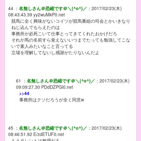
44
：
名無しさん＠恐縮です＠＼(^o^)／
：
2017/02/23(木)
08:43:43.39
yy2wuMkP0.net
競馬に全く興味がないコイツが競馬番組の司会とかいきなり
ねじ込んでもらえたのは
事務所が必死こいて仕事とってきてくれたおかげだろ
それが馬の名前すら覚えないいつまでたっても勉強してこな
いで素人みたいなこと言ってる
立場を理解してないし感謝がたりないんだよ
61
：
名無しさん＠恐縮です＠＼(^o^)／
：
2017/02/23(木)
09:09:27.30
PDdDZPGl0.net
>>44
事務所はクソだろうが全く同意w
45
：
名無しさん＠恐縮です＠＼(^o^)／
：
2017/02/23(木)
08:46:51.92
E/zdETUF0.net
もうタレントは無理だろ