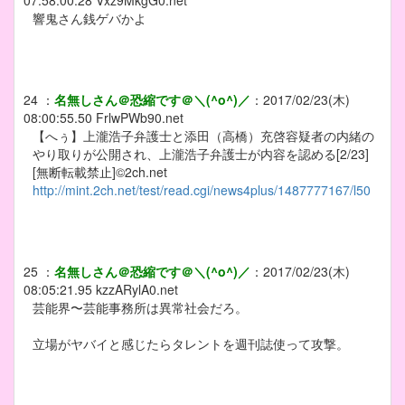
響鬼さん銭ゲバかよ
24
：
名無しさん＠恐縮です＠＼(^o^)／
：
2017/02/23(木)
08:00:55.50
FrlwPWb90.net
【へぅ】上瀧浩子弁護士と添田（高橋）充啓容疑者の内緒の
やり取りが公開され、上瀧浩子弁護士が内容を認める[2/23]
[無断転載禁止]©2ch.net
http://mint.2ch.net/test/read.cgi/news4plus/1487777167/l50
25
：
名無しさん＠恐縮です＠＼(^o^)／
：
2017/02/23(木)
08:05:21.95
kzzARylA0.net
芸能界〜芸能事務所は異常社会だろ。
立場がヤバイと感じたらタレントを週刊誌使って攻撃。