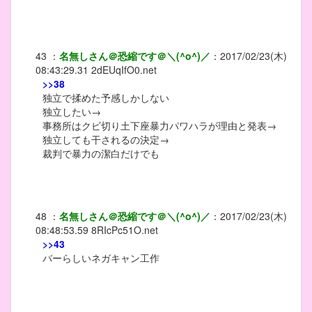
43
：
名無しさん＠恐縮です＠＼(^o^)／
：
2017/02/23(木)
08:43:29.31
2dEUqIfO0.net
>>38
独立で揉めた予感しかしない
独立したい→
事務所はクビ切り土下座暴力パワハラが理由と発表→
独立しても干されるの決定→
裁判で暴力の潔白だけでも
48
：
名無しさん＠恐縮です＠＼(^o^)／
：
2017/02/23(木)
08:48:53.59
8RIcPc51O.net
>>43
バーらしいネガキャン工作