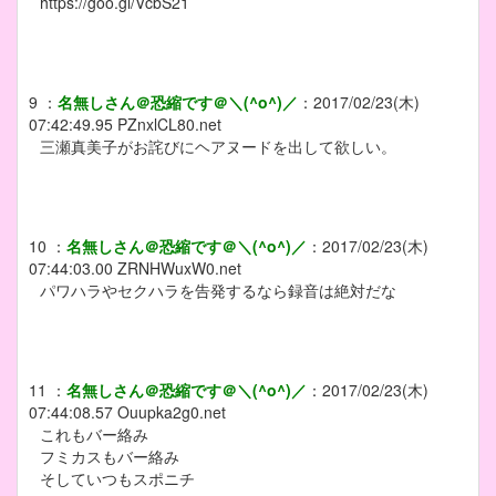
https://goo.gl/VcbS21
9
：
名無しさん＠恐縮です＠＼(^o^)／
：
2017/02/23(木)
07:42:49.95
PZnxlCL80.net
三瀬真美子がお詫びにヘアヌードを出して欲しい。
10
：
名無しさん＠恐縮です＠＼(^o^)／
：
2017/02/23(木)
07:44:03.00
ZRNHWuxW0.net
パワハラやセクハラを告発するなら録音は絶対だな
11
：
名無しさん＠恐縮です＠＼(^o^)／
：
2017/02/23(木)
07:44:08.57
Ouupka2g0.net
これもバー絡み
フミカスもバー絡み
そしていつもスポニチ