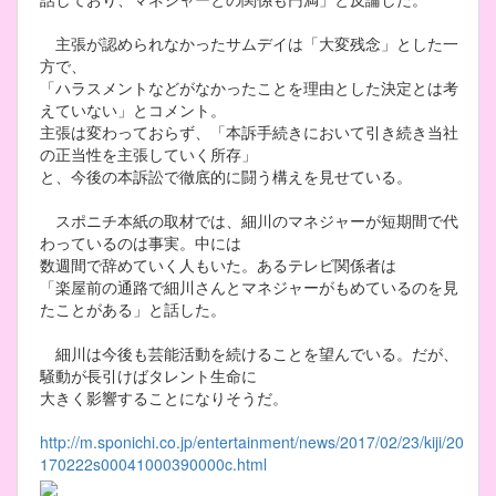
主張が認められなかったサムデイは「大変残念」とした一
方で、
「ハラスメントなどがなかったことを理由とした決定とは考
えていない」とコメント。
主張は変わっておらず、「本訴手続きにおいて引き続き当社
の正当性を主張していく所存」
と、今後の本訴訟で徹底的に闘う構えを見せている。
スポニチ本紙の取材では、細川のマネジャーが短期間で代
わっているのは事実。中には
数週間で辞めていく人もいた。あるテレビ関係者は
「楽屋前の通路で細川さんとマネジャーがもめているのを見
たことがある」と話した。
細川は今後も芸能活動を続けることを望んでいる。だが、
騒動が長引けばタレント生命に
大きく影響することになりそうだ。
http://m.sponichi.co.jp/entertainment/news/2017/02/23/kiji/20
170222s00041000390000c.html