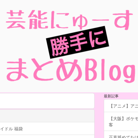
最新記事
【アニメ】アニ
【大阪】ポケ
客
イドル 福袋
正直舐めてた