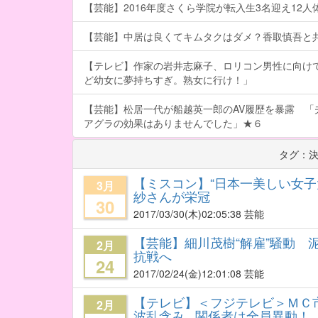
【芸能】2016年度さくら学院が転入生3名迎え12人体制
【芸能】中居は良くてキムタクはダメ？香取慎吾と
【テレビ】作家の岩井志麻子、ロリコン男性に向け
ど幼女に夢持ちすぎ。熟女に行け！」
【芸能】松居一代が船越英一郎のAV履歴を暴露 「
アグラの効果はありませんでした」★６
タグ：
【ミスコン】“日本一美しい女子
3月
紗さんが栄冠
30
2017/03/30
(木)02:05:38 芸能
【芸能】細川茂樹“解雇”騒動 
2月
抗戦へ
24
2017/02/24
(金)12:01:08 芸能
【テレビ】＜フジテレビ＞ＭＣ
2月
波乱含み...関係者は全員異動！