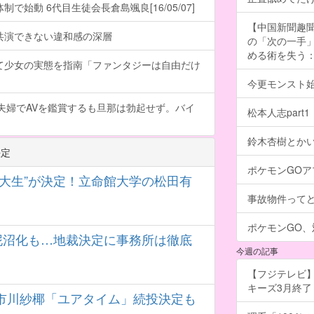
で始動 6代目生徒会長倉島颯良[16/05/07]
【中国新聞趣
共演できない違和感の深層
の「次の一手
める術を失う：福
て少女の実態を指南「ファンタジーは自由だけ
今更モンスト
夫婦でAVを鑑賞するも旦那は勃起せず。バイ
松本人志part1
鈴木杏樹とか
決定
ポケモンGOアプリ
大生”が決定！立命館大学の松田有
事故物件って
ポケモンGO
泥沼化も…地裁決定に事務所は徹底
今週の記事
【フジテレビ】
キーズ3月終了 ［
市川紗椰「ユアタイム」続投決定も