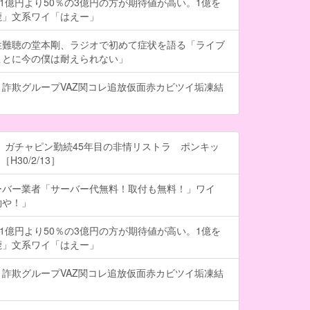
の1億円より50％の3億円の方が期待値が高い。1億を
鹿」文系ワイ「はえー」
性難聴の堂本剛、ラジオで初めて症状を語る「ライブ
ことに今の僕は耐えられない」
詐欺グループVAZ関コレ追放仮面赤カビツイ垢凍結
 ガチャピン勤続45年目の非情リストラ ポンキッ
H30/2/13］
ーバー業者「サーバー代無料！取付も無料！」ワイ
約や！」
の1億円より50％の3億円の方が期待値が高い。1億を
鹿」文系ワイ「はえー」
詐欺グループVAZ関コレ追放仮面赤カビツイ垢凍結