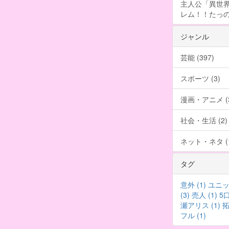
主人公「異世界
レム！！たっの
ジャンル
芸能 (397)
スポーツ (3)
漫画・アニメ (3
社会・生活 (2)
ネット・ネタ (1
タグ
意外 (1)
ユニット
(3)
売人 (1)
5口
瀬アリス (1)
拓
フル (1)