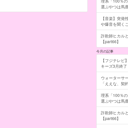
理系「100％
選ぶやつは馬
【音楽】突発
や爆音を聞く
詐欺師ヒカルと
【part66】
今月の記事
【フジテレビ】
キーズ3月終了 ［
ウォーターサ
「ええな、契
理系「100％
選ぶやつは馬
詐欺師ヒカルと
【part66】