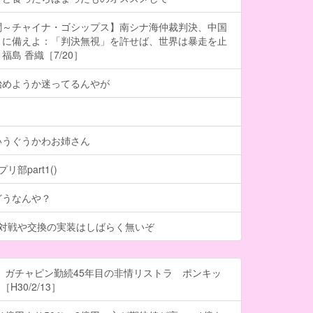
聞～チャイナ・ゴシップス】南シナ海仲裁判決、中国
」に備えよ：「判決無視」を許せば、世界は暴走を止
島 香織［7/20］
始めようか迷ってるんやが
いうぐうかわお姉さん
部part1()
どうなんや？
、対戦や交換の実装はしばらく無いぞ
 ガチャピン勤続45年目の非情リストラ ポンキッ
H30/2/13］