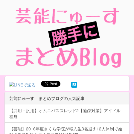
芸能にゅーす まとめブログの人気記事
【共用・汎用】オムニバススレッド2【過疎対策】アイドル
福袋
【芸能】2016年度さくら学院が転入生3名迎え12人体制で始