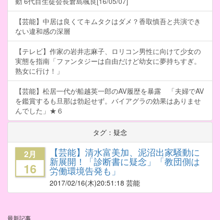
動 6代目生徒会長倉島颯良[16/05/07]
【芸能】中居は良くてキムタクはダメ？香取慎吾と共演でき
ない違和感の深層
【テレビ】作家の岩井志麻子、ロリコン男性に向けて少女の
実態を指南「ファンタジーは自由だけど幼女に夢持ちすぎ。
熟女に行け！」
【芸能】松居一代が船越英一郎のAV履歴を暴露 「夫婦でAV
を鑑賞するも旦那は勃起せず。バイアグラの効果はありませ
んでした」★６
タグ：疑念
【芸能】清水富美加、泥沼出家騒動に
2月
新展開！「診断書に疑念」「教団側は
16
労働環境告発も」
2017/02/16
(木)20:51:18 芸能
最新記事