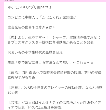
ポケモンGOアプリ部part1()
コンビニに車突入し「たばこくれ」認知症か
岩合光昭の世界ネコ歩き★214
【禿】よし、生やすぞ〜！ シャープ、空気清浄機でおなじ
みプラズマクラスター技術に育毛効果があることを発表
おまいらの小学生時代の黒歴史貼れ
馬鹿「株で確実に儲ける方法なんて無い」←これｗｗｗ
【政治】 加計白紙化で臨時国会冒頭解散の観測、窮地の安倍
政権がすがる奇策
【速報】ポケGO全世界のプレイヤーの移動距離、なんと地球
20万周
【芸能】ピコ太郎はイルミナティの広告塔だった!? 海外メデ
ィアで話題「PPAPは三角形を象徴」