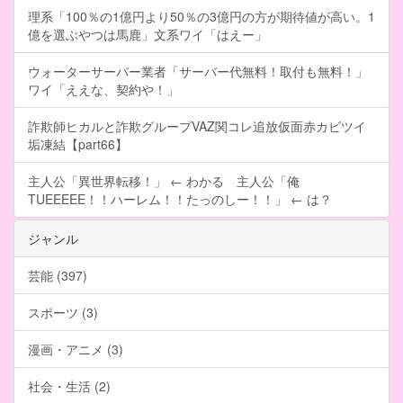
理系「100％の1億円より50％の3億円の方が期待値が高い。1
億を選ぶやつは馬鹿」文系ワイ「はえー」
ウォーターサーバー業者「サーバー代無料！取付も無料！」
ワイ「ええな、契約や！」
詐欺師ヒカルと詐欺グループVAZ関コレ追放仮面赤カビツイ
垢凍結【part66】
主人公「異世界転移！」 ← わかる 主人公「俺
TUEEEEE！！ハーレム！！たっのしー！！」 ← は？
ジャンル
芸能 (397)
スポーツ (3)
漫画・アニメ (3)
社会・生活 (2)