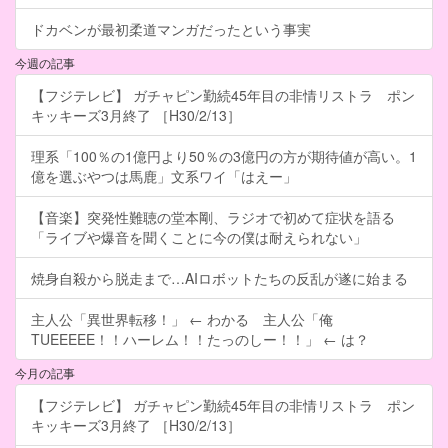
ドカベンが最初柔道マンガだったという事実
今週の記事
【フジテレビ】 ガチャピン勤続45年目の非情リストラ ポン
キッキーズ3月終了 ［H30/2/13］
理系「100％の1億円より50％の3億円の方が期待値が高い。1
億を選ぶやつは馬鹿」文系ワイ「はえー」
【音楽】突発性難聴の堂本剛、ラジオで初めて症状を語る
「ライブや爆音を聞くことに今の僕は耐えられない」
焼身自殺から脱走まで…AIロボットたちの反乱が遂に始まる
主人公「異世界転移！」 ← わかる 主人公「俺
TUEEEEE！！ハーレム！！たっのしー！！」 ← は？
今月の記事
【フジテレビ】 ガチャピン勤続45年目の非情リストラ ポン
キッキーズ3月終了 ［H30/2/13］