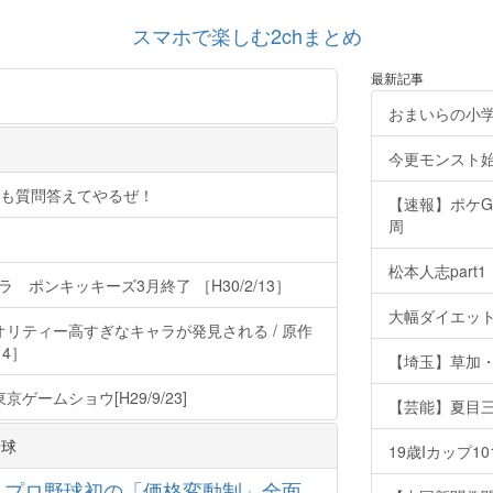
スマホで楽しむ2chまとめ
最新記事
おまいらの小
今更モンスト
でも質問答えてやるぜ！
【速報】ポケG
周
松本人志part1
ポンキッキーズ3月終了 ［H30/2/13］
大幅ダイエッ
リティー高すぎなキャラが発見される / 原作
14］
【埼玉】草加・
ムショウ[H29/9/23]
【芸能】夏目
野球
19歳Iカップ
 プロ野球初の「価格変動制」全面