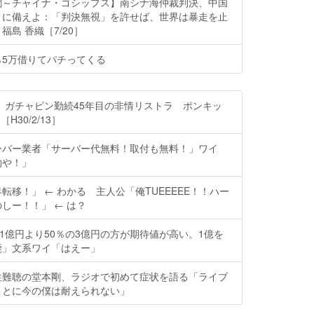
聞～チャイナ・ゴシップス】南シナ海仲裁判決、中国
」に備えよ：「判決無視」を許せば、世界は暴走を止
島 香織［7/20］
ら5万借りてパチってくる
 ガチャピン勤続45年目の非情リストラ ポンキッ
H30/2/13］
ーバー業者「サーバー代無料！取付も無料！」ワイ
約や！」
転移！」 ← わかる 主人公「俺TUEEEEE！！ハー
しー！！」 ← は？
の1億円より50％の3億円の方が期待値が高い。1億を
鹿」文系ワイ「はえー」
性難聴の堂本剛、ラジオで初めて症状を語る「ライブ
ことに今の僕は耐えられない」