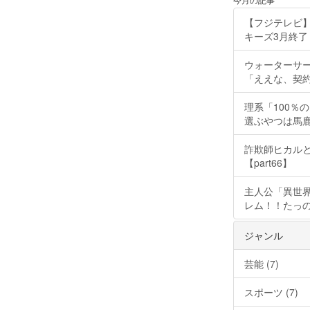
【フジテレビ】
キーズ3月終了 ［
ウォーターサ
「ええな、契
理系「100％
選ぶやつは馬
詐欺師ヒカルと
【part66】
主人公「異世界
レム！！たっの
ジャンル
芸能 (7)
スポーツ (7)