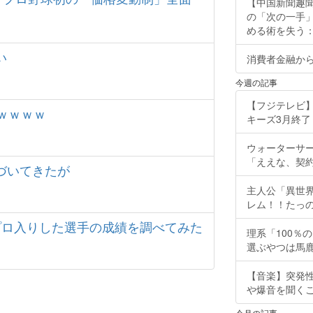
【中国新聞趣
の「次の一手
める術を失う：福
い
消費者金融か
今週の記事
【フジテレビ】
ｗｗｗｗ
キーズ3月終了 ［
ウォーターサ
「ええな、契
づいてきたが
主人公「異世界
レム！！たっの
プロ入りした選手の成績を調べてみた
理系「100％
選ぶやつは馬
【音楽】突発
や爆音を聞く
今月の記事