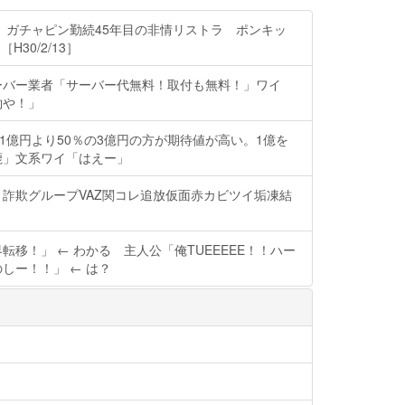
 ガチャピン勤続45年目の非情リストラ ポンキッ
H30/2/13］
ーバー業者「サーバー代無料！取付も無料！」ワイ
約や！」
の1億円より50％の3億円の方が期待値が高い。1億を
鹿」文系ワイ「はえー」
詐欺グループVAZ関コレ追放仮面赤カビツイ垢凍結
転移！」 ← わかる 主人公「俺TUEEEEE！！ハー
しー！！」 ← は？