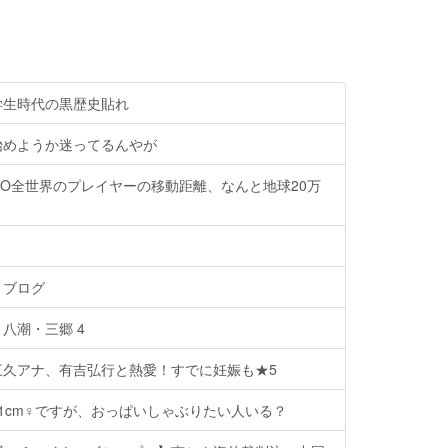
学生時代の黒歴史貼れ
始めようか迷ってるんやが
O全世界のプレイヤーの移動距離、なんと地球20万
トブログ
八潮・三郷 4
三久アナ、有吉弘行と熱愛！すでに妊娠も★5
101cm♀ですが、おっぱいしゃぶりたい人いる？