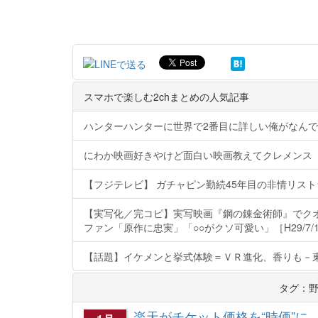
スマホで楽しむ2chまとめの人気記事
ハンターハンターに世界で2番目に詳しい俺がなん
にわか映画好きやけど面白い映画教えてクレメンス
【フジテレビ】 ガチャピン勤続45年目の非情リストラ 
【実写化／完コピ】実写映画『鋼の錬金術師』でクオ
ファン「原作に忠実」「○○がクソ可愛い」［H29/7/
【話題】イケメンと挙式体験＝ＶＲ進化、香りも－東京ゲー
タグ：
楽天がチケット価格を“時価”に