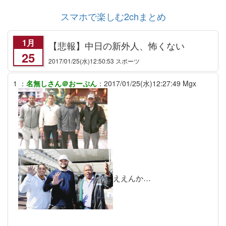
スマホで楽しむ2chまとめ
1月
【悲報】中日の新外人、怖くない
25
2017/01/25
(水)12:50:53 スポーツ
1
：
名無しさん＠おーぷん
：
2017/01/25(水)12:27:49
Mgx
ええんか…