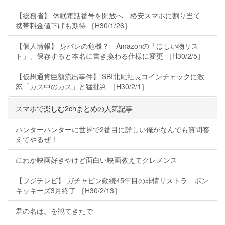
【総務省】 休眠電話番号を開放へ 格安スマホに割り当て
携帯料金値下げも期待 ［H30/1/26］
【個人情報】 身バレの危機？ Amazonの「ほしい物リス
ト」、保存すると本名に書き換わる仕様に変更 ［H30/2/5］
【仮想通貨巨額流出事件】 SBI北尾社長コインチェックに激
怒「カス中のカス」と猛批判 ［H30/2/1］
スマホで楽しむ2chまとめの人気記事
ハンターハンターに世界で2番目に詳しい俺がなんでも質問答
えてやるぜ！
にわか映画好きやけど面白い映画教えてクレメンス
【フジテレビ】 ガチャピン勤続45年目の非情リストラ ポン
キッキーズ3月終了 ［H30/2/13］
君の名は。を観てきたで