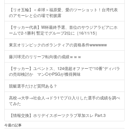
【リオ五輪】＜卓球＞福原愛、愛のツーショット！台湾代表
のアモーレと公の場で初披露
【サッカー代表】W杯最終予選、首位のサウジアラビアにホ
ームで2-1勝利 暫定でグループ2位に［16/11/15］
東京オリンピックのボランティアの資格条件wwwwww
藤川球児のリリーフ転向後の成績ｗｗｗ
【サッカー】ユベントス、124億超オファーで“10番”ディバラ
の売却検討か マンCやPSGが獲得興味
競艇選手だけど質問ある？
高校→大学→社会人→ドラ1でプロ入りした選手の成績を調べ
てみた
【情報交換】ホリデイスポーツクラブ草加スレ Part.3
今週の記事