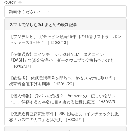
今月の記事
猫画像ください・・・
スマホで楽しむ2chまとめの最新記事
【フジテレビ】 ガチャピン勤続45年目の非情リストラ ポン
キッキーズ3月終了 ［H30/2/13］
【仮想通貨】コインチェック盗難NEM、匿名コイン
「DASH」で資金洗浄か ダークウェブで交換持ちかけも
［18/02/07］
【総務省】 休眠電話番号を開放へ 格安スマホに割り当て
携帯料金値下げも期待 ［H30/1/26］
【個人情報】 身バレの危機？ Amazonの「ほしい物リス
ト」、保存すると本名に書き換わる仕様に変更 ［H30/2/5］
【仮想通貨巨額流出事件】 SBI北尾社長コインチェックに激
怒「カス中のカス」と猛批判 ［H30/2/1］