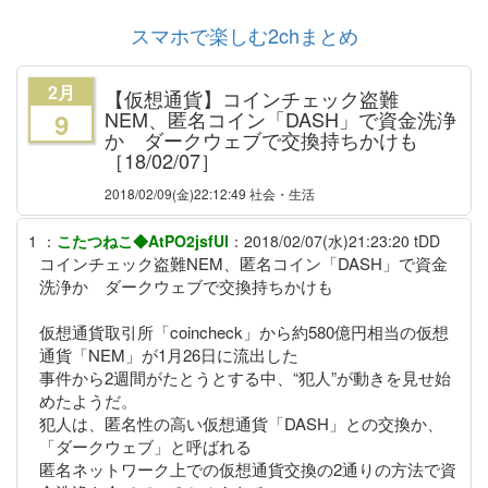
スマホで楽しむ2chまとめ
2月
【仮想通貨】コインチェック盗難
NEM、匿名コイン「DASH」で資金洗浄
9
か ダークウェブで交換持ちかけも
［18/02/07］
2018/02/09
(金)22:12:49 社会・生活
1
：
こたつねこ◆AtPO2jsfUI
：
2018/02/07(水)21:23:20
tDD
コインチェック盗難NEM、匿名コイン「DASH」で資金
洗浄か ダークウェブで交換持ちかけも
仮想通貨取引所「coincheck」から約580億円相当の仮想
通貨「NEM」が1月26日に流出した
事件から2週間がたとうとする中、“犯人”が動きを見せ始
めたようだ。
犯人は、匿名性の高い仮想通貨「DASH」との交換か、
「ダークウェブ」と呼ばれる
匿名ネットワーク上での仮想通貨交換の2通りの方法で資