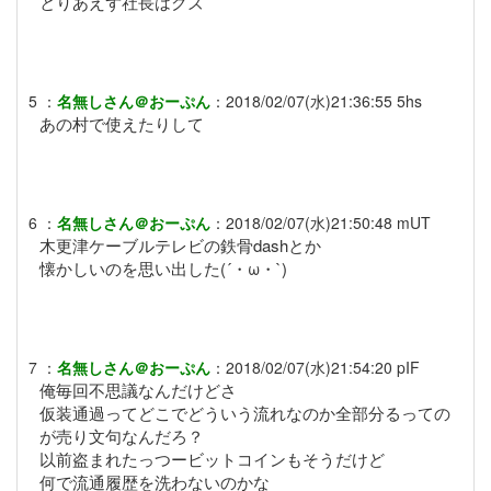
とりあえず社長はクズ
5
：
名無しさん＠おーぷん
：
2018/02/07(水)21:36:55
5hs
あの村で使えたりして
6
：
名無しさん＠おーぷん
：
2018/02/07(水)21:50:48
mUT
木更津ケーブルテレビの鉄骨dashとか
懐かしいのを思い出した(´・ω・`)
7
：
名無しさん＠おーぷん
：
2018/02/07(水)21:54:20
pIF
俺毎回不思議なんだけどさ
仮装通過ってどこでどういう流れなのか全部分るっての
が売り文句なんだろ？
以前盗まれたっつービットコインもそうだけど
何で流通履歴を洗わないのかな