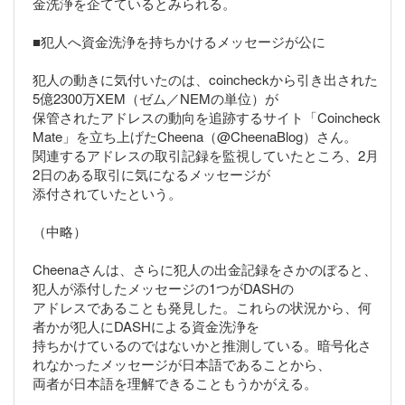
金洗浄を企てているとみられる。
■犯人へ資金洗浄を持ちかけるメッセージが公に
犯人の動きに気付いたのは、coincheckから引き出された
5億2300万XEM（ゼム／NEMの単位）が
保管されたアドレスの動向を追跡するサイト「Coincheck
Mate」を立ち上げたCheena（@CheenaBlog）さん。
関連するアドレスの取引記録を監視していたところ、2月
2日のある取引に気になるメッセージが
添付されていたという。
（中略）
Cheenaさんは、さらに犯人の出金記録をさかのぼると、
犯人が添付したメッセージの1つがDASHの
アドレスであることも発見した。これらの状況から、何
者かが犯人にDASHによる資金洗浄を
持ちかけているのではないかと推測している。暗号化さ
れなかったメッセージが日本語であることから、
両者が日本語を理解できることもうかがえる。