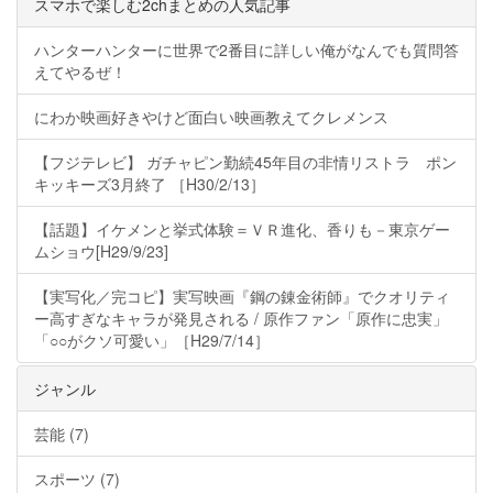
スマホで楽しむ2chまとめの人気記事
ハンターハンターに世界で2番目に詳しい俺がなんでも質問答
えてやるぜ！
にわか映画好きやけど面白い映画教えてクレメンス
【フジテレビ】 ガチャピン勤続45年目の非情リストラ ポン
キッキーズ3月終了 ［H30/2/13］
【話題】イケメンと挙式体験＝ＶＲ進化、香りも－東京ゲー
ムショウ[H29/9/23]
【実写化／完コピ】実写映画『鋼の錬金術師』でクオリティ
ー高すぎなキャラが発見される / 原作ファン「原作に忠実」
「○○がクソ可愛い」［H29/7/14］
ジャンル
芸能 (7)
スポーツ (7)