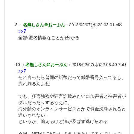
8
：
名無しさん＠おーぷん
：
2018/02/07(水)22:03:01
plS
>>7
全部(匿名情報なことが)分かる
10
：
名無しさん＠おーぷん
：
2018/02/07(水)22:06:40
7pD
>>7
それ言ったら普通の紙幣だって紙幣番号入ってるし、
流れ判るんよね
でも、狂言強盗や狂言詐欺みたいに加害者と被害者が
グルだったりするうえに、
海外鯖のオンラインサービスとかで資金洗浄されると
追いきれない、
というか、追えるけど法が及ばず逃げられる
今回、NEMをDASHに換えようとしてるんでしょ？