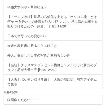
獨協大学前駅＜草加松原＞
【トランプ政権】世界の右傾化を支える「ポリコレ棒」とは
何か 〜自分たちの正義を他人に押しつけ、意に沿わぬ相手を
殴りつけるための「武器」［H28/11/20］
日本で空母って必要なの？
未来の教科書に載ることあげてけ
外人が撮影した日本の写真が素晴らしい件
【話題】クリスマスプレゼント横流し？メルカリに新品のブ
ランド品が大量出品 [H28/12/26]
【大阪】ポケモン取り放題！ 大阪の商店街、有料アイテム
で集客
今週の記事
猫画像ください・・・