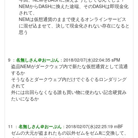
NEMからDASHに換えた途端、そのDASHは即現金化
されて、
NEMは仮想通貨のままで使えるオンラインサービス
に混ぜ込ませて、決して現金化されない存在になると
思う
9
：
名無しさん＠おーぷん
：
2018/02/07(水)22:04:35
sPM
盗品NEMがダークウェブ内で新たな仮想通貨として流通
するか
そうなるとダークウェブ内だけでぐるぐるロンダリング
されて
外には出回らなくなる誰も買い物に使わない記念硬貨み
たいになるか
11
：
名無しさん＠おーぷん
：
2018/02/07(水)22:25:19
mBF
ゼムの大元が盗まれたもの以外ゼムをゼムⅡに交換して、