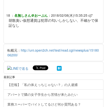
18
：
名無しさん＠おーぷん
：
2018/02/08(木)15:35:25
cj7
胡散臭い仮想通貨は犯罪の匂いしかしない、不確かで保
証なし
転載元：
http://uni.open2ch.net/test/read.cgi/newsplus/15180
06200/
最新記事
【悲報】「私の体えっちじゃない？」の人逮捕
アパートで隣の女子学生から苦情が来たみたい
業務スーパーでバイトしてるけど何か質問ある？