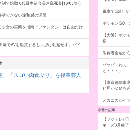
で始動 6代目生徒会長倉島颯良[16/05/07]
電車でGo!とか
共演できない違和感の深層
ポケモンGO
て少女の実態を指南「ファンタジーは自由だけ
【大阪】ポケ
客
夫婦でAVを鑑賞するも旦那は勃起せず。バイ
消費者金融か
建
バッバ「ねぇ
と・・・」
建、「スゴい肉食ぶり」を後輩芸人
【東京都知事
ビ局がＣＭを差し
メカニカルイ
今週の記事
【フジテレビ】
キーズ3月終了 ［