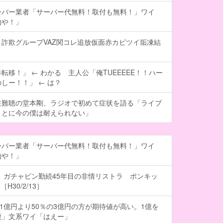
ーバー業者「サーバー代無料！取付も無料！」ワイ
約や！」
詐欺グループVAZ関コレ追放仮面赤カビツイ垢凍結
転移！」 ← わかる 主人公「俺TUEEEEE！！ハー
しー！！」 ← は？
性難聴の堂本剛、ラジオで初めて症状を語る「ライブ
ことに今の僕は耐えられない」
ーバー業者「サーバー代無料！取付も無料！」ワイ
約や！」
 ガチャピン勤続45年目の非情リストラ ポンキッ
H30/2/13］
の1億円より50％の3億円の方が期待値が高い。1億を
鹿」文系ワイ「はえー」