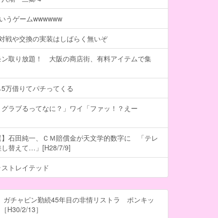
いうゲームwwwwww
、対戦や交換の実装はしばらく無いぞ
モン取り放題！ 大阪の商店街、有料アイテムで集
ら5万借りてパチってくる
、グラブるってなに？」ワイ「ファッ！？えー
選】石田純一、ＣＭ賠償金が天文学的数字に 「テレ
替えて…」[H28/7/9]
ラストレイテッド
 ガチャピン勤続45年目の非情リストラ ポンキッ
H30/2/13］