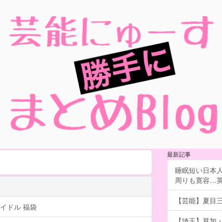
最新記事
睡眠短い日本
周りも寛容…
【芸能】夏目
イドル 福袋
【埼玉】草加・