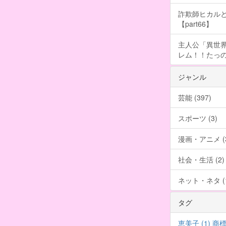
詐欺師ヒカルと
【part66】
主人公「異世界
レム！！たっの
ジャンル
芸能 (397)
スポーツ (3)
漫画・アニメ (3
社会・生活 (2)
ネット・ネタ (1
タグ
恵美子 (1)
商標 