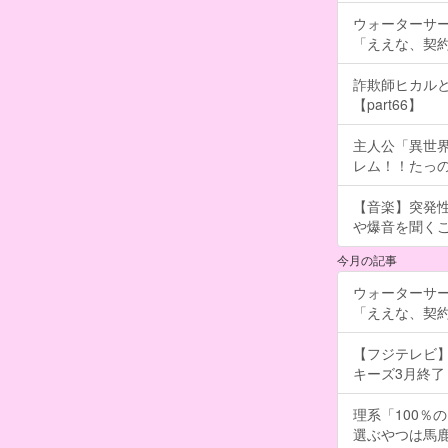
ウォーターサ
「ええな、契
詐欺師ヒカルと
【part66】
主人公「異世界
レム！！たっの
【音楽】突発
や爆音を聞く
今月の記事
ウォーターサ
「ええな、契
【フジテレビ】
キーズ3月終了 ［
理系「100％
選ぶやつは馬