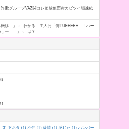
詐欺グループVAZ関コレ追放仮面赤カビツイ垢凍結
転移！」 ← わかる 主人公「俺TUEEEEE！！ハー
しー！！」 ← は？
)
)
(3)
下ネタ (1)
不仲 (1)
愛情 (1)
感じた (1)
ハンバー