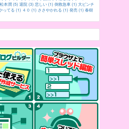
松本潤 (5)
退院 (3)
悲しい (1)
倒救急車 (1)
大ピンチ
やってる (1)
４０ (1)
ささやかれる (1)
発売 (1)
春樹