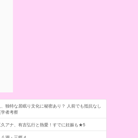
人、独特な居眠り文化に秘密あり？ 人前でも抵抗なし
英学者考察
三久アナ、有吉弘行と熱愛！すでに妊娠も★5
八潮・三郷 4