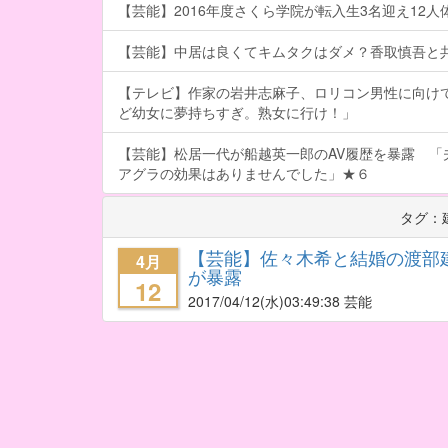
【芸能】2016年度さくら学院が転入生3名迎え12人体制
【芸能】中居は良くてキムタクはダメ？香取慎吾と
【テレビ】作家の岩井志麻子、ロリコン男性に向け
ど幼女に夢持ちすぎ。熟女に行け！」
【芸能】松居一代が船越英一郎のAV履歴を暴露 「
アグラの効果はありませんでした」★６
タグ：
【芸能】佐々木希と結婚の渡部
4月
が暴露
12
2017/04/12
(水)03:49:38 芸能