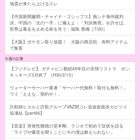
地震が来たら上げるスレ
【中国新聞趣聞～チャイナ・ゴシップス】南シナ海仲裁判
決、中国の「次の一手」に備えよ：「判決無視」を許せば、
世界は暴走を止める術を失う：福島 香織［7/20］
【大阪】ポケモン取り放題！ 大阪の商店街、有料アイテム
で集客
今週の記事
【フジテレビ】 ガチャピン勤続45年目の非情リストラ ポン
キッキーズ3月終了 ［H30/2/13］
ウォーターサーバー業者「サーバー代無料！取付も無料！」
ワイ「ええな、契約や！」
詐欺師ヒカルと詐欺グループVAZ関コレ追放仮面赤カビツイ
垢凍結【part66】
【音楽】突発性難聴の堂本剛、ラジオで初めて症状を語る
「ライブや爆音を聞くことに今の僕は耐えられない」