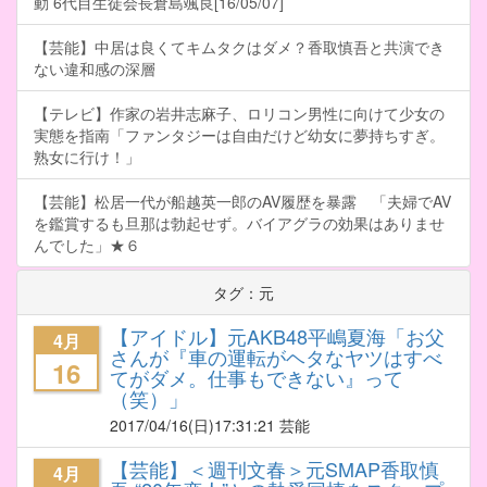
動 6代目生徒会長倉島颯良[16/05/07]
【芸能】中居は良くてキムタクはダメ？香取慎吾と共演でき
ない違和感の深層
【テレビ】作家の岩井志麻子、ロリコン男性に向けて少女の
実態を指南「ファンタジーは自由だけど幼女に夢持ちすぎ。
熟女に行け！」
【芸能】松居一代が船越英一郎のAV履歴を暴露 「夫婦でAV
を鑑賞するも旦那は勃起せず。バイアグラの効果はありませ
んでした」★６
タグ：元
【アイドル】元AKB48平嶋夏海「お父
4月
さんが『車の運転がヘタなヤツはすべ
16
てがダメ。仕事もできない』って
（笑）」
2017/04/16
(日)17:31:21 芸能
【芸能】＜週刊文春＞元SMAP香取慎
4月