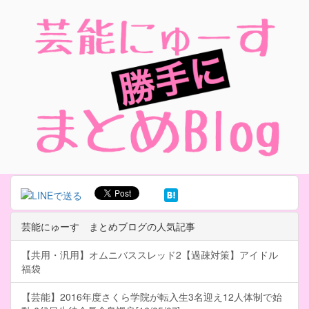
芸能にゅーす まとめブログの人気記事
【共用・汎用】オムニバススレッド2【過疎対策】アイドル
福袋
【芸能】2016年度さくら学院が転入生3名迎え12人体制で始