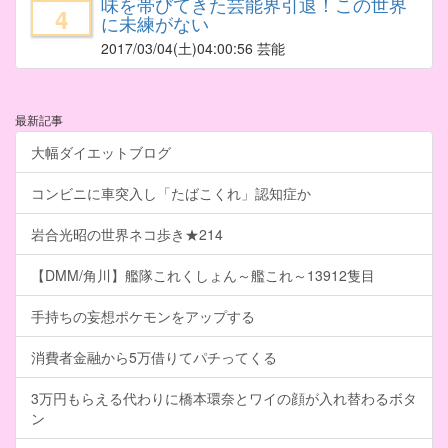
味を帯びてきた芸能界引退！この世界
4
に未練がない
2017/03/04
(土)04:00:56 芸能
最新記事
大幅ダイエットブログ
コンビニに車突入し「たばこくれ」認知症か
岩合光昭の世界ネコ歩き★214
【DMM/角川】艦隊これくしょん～艦これ～13912隻目
手持ちの妄想ポケモンをアップする
消費者金融から5万借りてパチってくる
3万円もらえる代わりに橋本環奈とワイの顔が入れ替わるボタ
ン