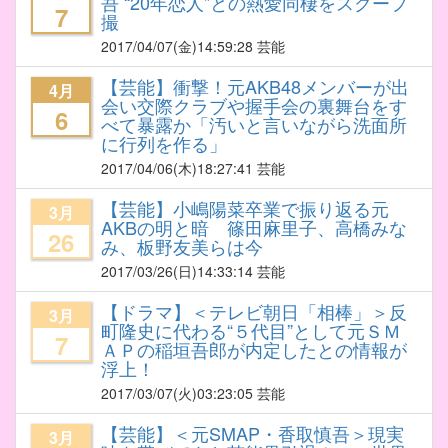
吾 “20年恋人”との熱愛同棲をスクープ
7
撮
2017/04/07
(金)14:59:28 芸能
【芸能】衝撃！元AKB48メンバーが出
4月
会い交際クラブや握手会の裏舞台をす
6
べて暴露か「汚いと言いながら洗面所
に行列を作る」
2017/04/06
(木)18:27:41 芸能
【芸能】小嶋陽菜卒業で振り返る元
3月
AKBの明と暗 篠田麻里子、高橋みな
26
み、板野友美らは今
2017/03/26
(日)14:33:14 芸能
【ドラマ】＜テレビ朝日「相棒」＞反
3月
町隆史に代わる“５代目”として元ＳＭ
7
ＡＰの稲垣吾郎が内定したとの情報が
浮上！
2017/03/07
(火)03:23:05 芸能
【芸能】＜元SMAP・香取慎吾＞現実
3月