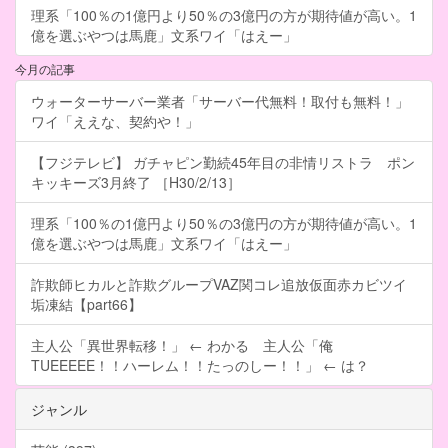
理系「100％の1億円より50％の3億円の方が期待値が高い。1
億を選ぶやつは馬鹿」文系ワイ「はえー」
今月の記事
ウォーターサーバー業者「サーバー代無料！取付も無料！」
ワイ「ええな、契約や！」
【フジテレビ】 ガチャピン勤続45年目の非情リストラ ポン
キッキーズ3月終了 ［H30/2/13］
理系「100％の1億円より50％の3億円の方が期待値が高い。1
億を選ぶやつは馬鹿」文系ワイ「はえー」
詐欺師ヒカルと詐欺グループVAZ関コレ追放仮面赤カビツイ
垢凍結【part66】
主人公「異世界転移！」 ← わかる 主人公「俺
TUEEEEE！！ハーレム！！たっのしー！！」 ← は？
ジャンル