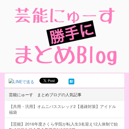
芸能にゅーす まとめブログの人気記事
【共用・汎用】オムニバススレッド2【過疎対策】アイドル
福袋
【芸能】2016年度さくら学院が転入生3名迎え12人体制で始