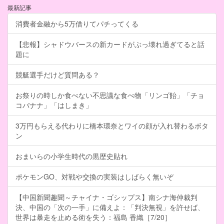
最新記事
消費者金融から5万借りてパチってくる
【悲報】シャドウバースの新カードがぶっ壊れ過ぎてると話
題に
競艇選手だけど質問ある？
お祭りの時しか食べない不思議な食べ物「リンゴ飴」「チョ
コバナナ」「はしまき」
3万円もらえる代わりに橋本環奈とワイの顔が入れ替わるボタ
ン
おまいらの小学生時代の黒歴史貼れ
ポケモンGO、対戦や交換の実装はしばらく無いぞ
【中国新聞趣聞～チャイナ・ゴシップス】南シナ海仲裁判
決、中国の「次の一手」に備えよ：「判決無視」を許せば、
世界は暴走を止める術を失う：福島 香織［7/20］