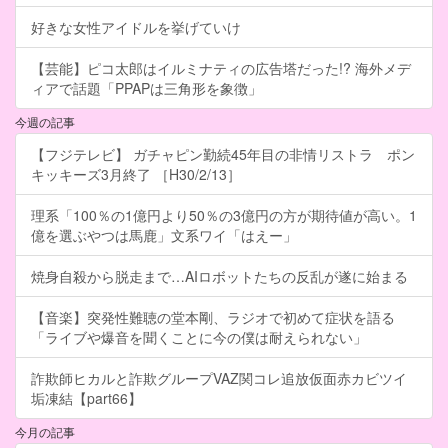
好きな女性アイドルを挙げていけ
【芸能】ピコ太郎はイルミナティの広告塔だった!? 海外メデ
ィアで話題「PPAPは三角形を象徴」
今週の記事
【フジテレビ】 ガチャピン勤続45年目の非情リストラ ポン
キッキーズ3月終了 ［H30/2/13］
理系「100％の1億円より50％の3億円の方が期待値が高い。1
億を選ぶやつは馬鹿」文系ワイ「はえー」
焼身自殺から脱走まで…AIロボットたちの反乱が遂に始まる
【音楽】突発性難聴の堂本剛、ラジオで初めて症状を語る
「ライブや爆音を聞くことに今の僕は耐えられない」
詐欺師ヒカルと詐欺グループVAZ関コレ追放仮面赤カビツイ
垢凍結【part66】
今月の記事