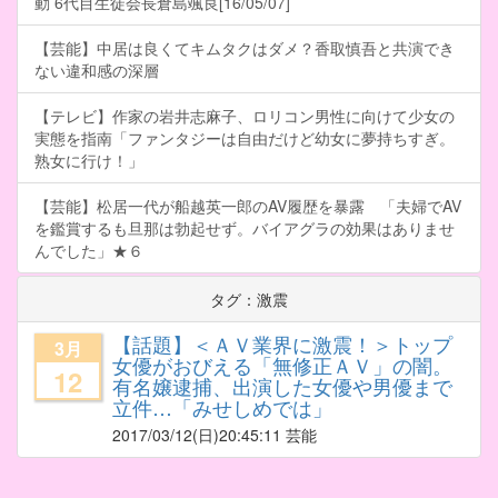
動 6代目生徒会長倉島颯良[16/05/07]
【芸能】中居は良くてキムタクはダメ？香取慎吾と共演でき
ない違和感の深層
【テレビ】作家の岩井志麻子、ロリコン男性に向けて少女の
実態を指南「ファンタジーは自由だけど幼女に夢持ちすぎ。
熟女に行け！」
【芸能】松居一代が船越英一郎のAV履歴を暴露 「夫婦でAV
を鑑賞するも旦那は勃起せず。バイアグラの効果はありませ
んでした」★６
タグ：激震
【話題】＜ＡＶ業界に激震！＞トップ
3月
女優がおびえる「無修正ＡＶ」の闇。
12
有名嬢逮捕、出演した女優や男優まで
立件…「みせしめでは」
2017/03/12
(日)20:45:11 芸能