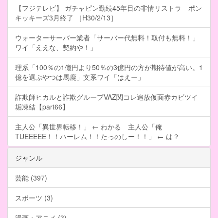
【フジテレビ】 ガチャピン勤続45年目の非情リストラ ポン
キッキーズ3月終了 ［H30/2/13］
ウォーターサーバー業者「サーバー代無料！取付も無料！」
ワイ「ええな、契約や！」
理系「100％の1億円より50％の3億円の方が期待値が高い。1
億を選ぶやつは馬鹿」文系ワイ「はえー」
詐欺師ヒカルと詐欺グループVAZ関コレ追放仮面赤カビツイ
垢凍結【part66】
主人公「異世界転移！」 ← わかる 主人公「俺
TUEEEEE！！ハーレム！！たっのしー！！」 ← は？
ジャンル
芸能 (397)
スポーツ (3)
漫画・アニメ (3)