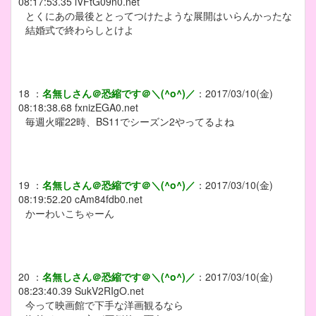
08:17:53.35
lVFtG09n0.net
とくにあの最後ととってつけたような展開はいらんかったな
結婚式で終わらしとけよ
18
：
名無しさん＠恐縮です＠＼(^o^)／
：
2017/03/10(金)
08:18:38.68
fxnizEGA0.net
毎週火曜22時、BS11でシーズン2やってるよね
19
：
名無しさん＠恐縮です＠＼(^o^)／
：
2017/03/10(金)
08:19:52.20
cAm84fdb0.net
かーわいこちゃーん
20
：
名無しさん＠恐縮です＠＼(^o^)／
：
2017/03/10(金)
08:23:40.39
SukV2RIgO.net
今って映画館で下手な洋画観るなら