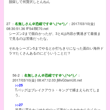
脱獄して何贅沢しとんねん
27
：
名無しさん＠恐縮です＠＼(^o^)／
：
2017/03/10(金)
08:30:51.36
fF54/BE70.net
シーズン2まで面白かったが、3と4は内容が糞過ぎて最後ま
で見るのは苦痛だったな。
それをシーズン5までやるとか打ちきりになった面白い海外ド
ラマたくさんあるのにどういうことだ？
56-2
：
名無しさん＠恐縮です＠＼(^o^)／
：
2017/03/10(金) 08:47:12.03
jMvG3amU0.net
>>25
Tバッグはブレイクアウト・キングで捕まえられてしま
う。
>>27
兄貴に罪をかぶせたやつって誰だったかわからなくなっ