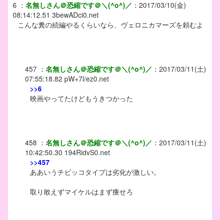
6
：
名無しさん＠恐縮です＠＼(^o^)／
：
2017/03/10(金)
08:14:12.51
3bewADci0.net
こんな糞の続編やるくらいなら、ヴェロニカマーズを頼むよ
457
：
名無しさん＠恐縮です＠＼(^o^)／
：
2017/03/11(土)
07:55:18.82
pW+7l/ez0.net
>>6
映画やってたけどもうきつかった
458
：
名無しさん＠恐縮です＠＼(^o^)／
：
2017/03/11(土)
10:42:50.30
194RidvS0.net
>>457
ああいうチビッコタイプは劣化が激しい。
取り敢えずマイケルはまず痩せろ