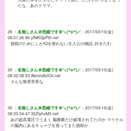
たな、あのドラマ。
28
：
名無しさん＠恐縮です＠＼(^o^)／
：
2017/03/10(金)
08:31:26.86
yfNKQpPt0.net
脱獄のためにしかIQを使わない主人公の物語､好きだわ
29
：
名無しさん＠恐縮です＠＼(^o^)／
：
2017/03/10(金)
08:32:38.53
Aknmdk0C0.net
そんな無茶苦茶な
30
：
名無しさん＠恐縮です＠＼(^o^)／
：
2017/03/10(金)
08:33:34.47
32ZlyhxM0.net
あの超高電圧でうまく 脳腫瘍だけ破壊されてたのか マイケル
の脳内にあるキューブを巡ってまた脱獄か