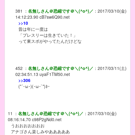
381
：
名無しさん＠恐縮です＠＼(^o^)／
：
2017/03/10(金)
14:12:23.90
cB7sw6Q90.net
>>10
昔は年に一度は
「プレスリーは生きていた！」
って東スポがやってたんだけどな
452
：
名無しさん＠恐縮です＠＼(^o^)／
：
2017/03/11(土)
02:34:51.13
uyaF1TM50.net
>>306
(*´･ω･)(･ω･`*)ﾈｰ
11
：
名無しさん＠恐縮です＠＼(^o^)／
：
2017/03/10(金)
08:16:14.70
c98P2gNd0.net
うおおおおおおお
アナゴさん楽しみやあああああ