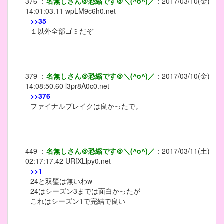
376
：
名無しさん＠恐縮です＠＼(^o^)／
：
2017/03/10(金)
14:01:03.11
wpLM9c6h0.net
>>35
１以外全部ゴミだぞ
379
：
名無しさん＠恐縮です＠＼(^o^)／
：
2017/03/10(金)
14:08:50.60
l3pr8A0c0.net
>>376
ファイナルブレイクは良かったで。
449
：
名無しさん＠恐縮です＠＼(^o^)／
：
2017/03/11(土)
02:17:17.42
URfXLlpy0.net
>>1
24と双璧は無いわw
24はシーズン3までは面白かったが
これはシーズン1で完結で良い