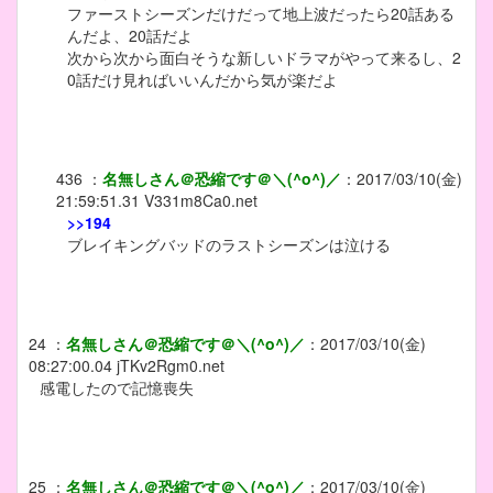
ファーストシーズンだけだって地上波だったら20話ある
んだよ、20話だよ
次から次から面白そうな新しいドラマがやって来るし、2
0話だけ見ればいいんだから気が楽だよ
436
：
名無しさん＠恐縮です＠＼(^o^)／
：
2017/03/10(金)
21:59:51.31
V331m8Ca0.net
>>194
ブレイキングバッドのラストシーズンは泣ける
24
：
名無しさん＠恐縮です＠＼(^o^)／
：
2017/03/10(金)
08:27:00.04
jTKv2Rgm0.net
感電したので記憶喪失
25
：
名無しさん＠恐縮です＠＼(^o^)／
：
2017/03/10(金)