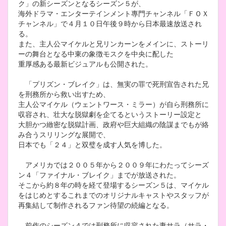
ク」の新シーズンとなるシーズン５が、
海外ドラマ・エンターテインメント專門チャンネル「ＦＯＸ
チャンネル」で４月１０日午後９時から日本最速放送され
る。
また、主人公マイケルと兄リンカーンをメインに、ストーリ
ーの舞台となる中東の象徴モスクを中央に配した
重厚感ある最新ビジュアルも公開された。
「プリズン・ブレイク」は、無実の罪で死刑宣告された兄
を刑務所から救い出すため、
主人公マイケル（ウェントワース・ミラー）が自ら刑務所に
収容され、壮大な脱獄劇を企てるというストーリー設定と
大胆かつ緻密な脱獄計画、政府や巨大組織の陰謀までもが絡
み合うスリリングな展開で、
日本でも「２４」と双璧を成す人気を博した。
アメリカでは２００５年から２００９年にわたってシーズ
ン４「ファイナル・ブレイク」までが放送された。
そこから約８年の時を経て登場するシーズン５は、マイケル
をはじめとするこれまでのオリジナルキャストやスタッフが
再集結して制作されるファン待望の続編となる。
前作のシーズン４では刑務所に収容された妻サラ（サラ・