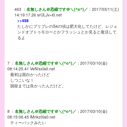
463
：
名無しさん＠恐縮です＠＼(^o^)／
：
2017/03/11(土)
14:19:17.26
srULJv+i0.net
>>458
たしかにプリブレのS4の頃は肥大化してたけど、レジェ
ンドオブトゥモローとかフラッシュとか見ると復活して
るよ
7
：
名無しさん＠恐縮です＠＼(^o^)／
：
2017/03/10(金)
08:14:25.41
VeN/sxIa0.net
最初は面白かったけど
しつこいな！
脱獄までは良かったんだけど。
8
：
名無しさん＠恐縮です＠＼(^o^)／
：
2017/03/10(金)
08:15:06.45
lMnkz0Ia0.net
ティーバックみたい