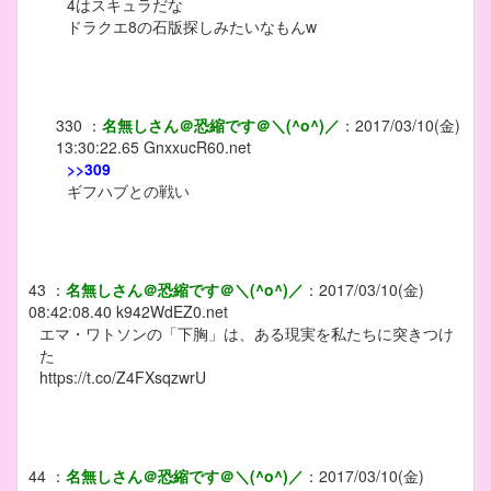
4はスキュラだな
ドラクエ8の石版探しみたいなもんw
330
：
名無しさん＠恐縮です＠＼(^o^)／
：
2017/03/10(金)
13:30:22.65
GnxxucR60.net
>>309
ギフハブとの戦い
43
：
名無しさん＠恐縮です＠＼(^o^)／
：
2017/03/10(金)
08:42:08.40
k942WdEZ0.net
エマ・ワトソンの「下胸」は、ある現実を私たちに突きつけ
た
https://t.co/Z4FXsqzwrU
44
：
名無しさん＠恐縮です＠＼(^o^)／
：
2017/03/10(金)