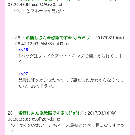
08:29:46.95
ssdrOAGG0.net
Tバックとマホーンが見たい
56
：
名無しさん＠恐縮です＠＼(^o^)／
：
2017/03/10(金)
08:47:12.03
jMvG3amU0.net
>>25
Tバッグはブレイクアウト・キングで捕まえられてしま
う。
>>27
兄貴に罪をかぶせたやつって誰だったかわからなくなっ
たな、あのドラマ。
26
：
名無しさん＠恐縮です＠＼(^o^)／
：
2017/03/10(金)
08:30:35.85
c98P2gNd0.net
つーかあのかわいーこちゃーん最初と比べて豚になりすぎや
ろ