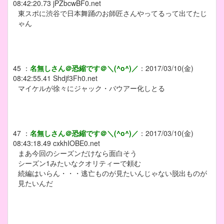
08:42:20.73
jPZbcwBF0.net
東スポに渋谷で日本舞踊のお師匠さんやってるって出てたじ
ゃん
45
：
名無しさん＠恐縮です＠＼(^o^)／
：
2017/03/10(金)
08:42:55.41
Shdjf3Fh0.net
マイケルが徐々にジャック・バウアー化しとる
47
：
名無しさん＠恐縮です＠＼(^o^)／
：
2017/03/10(金)
08:43:18.49
cxkhIOBE0.net
まあ今回のシーズンだけなら面白そう
シーズン1みたいなクオリティーで頼む
続編はいらん・・・逃亡ものが見たいんじゃない脱出ものが
見たいんだ