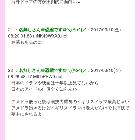
海外ドラマの方が圧倒的に面白いｗ
21
：
名無しさん＠恐縮です＠＼(^o^)／
：
2017/03/10(金)
08:26:01.83
mNK49WXX0.net
お墓もあるのに
22
：
名無しさん＠恐縮です＠＼(^o^)／
：
2017/03/10(金)
08:26:48.17
MItjbPBW0.net
日本のドラマや映画は十年以上見てないから
日本のアイドル俳優全く知らんわ
アメドラ嵌った後は演技力重視のイギリスドラマ最高じゃい
アメドラ飽きるけどイギリスドラマは老人だらけでも演技で
夢中にされるよ