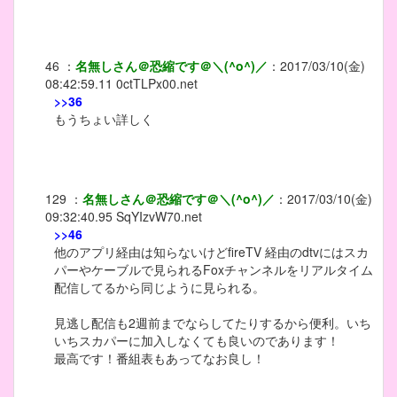
46
：
名無しさん＠恐縮です＠＼(^o^)／
：
2017/03/10(金)
08:42:59.11
0ctTLPx00.net
>>36
もうちょい詳しく
129
：
名無しさん＠恐縮です＠＼(^o^)／
：
2017/03/10(金)
09:32:40.95
SqYIzvW70.net
>>46
他のアプリ経由は知らないけどfireTV 経由のdtvにはスカ
パーやケーブルで見られるFoxチャンネルをリアルタイム
配信してるから同じように見られる。
見逃し配信も2週前までならしてたりするから便利。いち
いちスカパーに加入しなくても良いのであります！
最高です！番組表もあってなお良し！