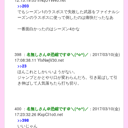
12:13:19.05
IrNqUYW40.net
>>203
でもシーズン1のラスボスで失敗した武器をファイナルシ
ーズンのラスボスに使って倒したのは痛快だったなあ
一番面白かったのはシーズン4かな
398
：
名無しさん＠恐縮です＠＼(^o^)／
：
2017/03/10(金)
17:08:38.11
YIxNwjV30.net
>>23
ほんこれとしかいいようがない。
ジャンプとかとやり口が変わらんだろ。引き延ばして引
き伸ばして人気落ちたら打ち切り。
400
：
名無しさん＠恐縮です＠＼(^o^)／
：
2017/03/10(金)
17:23:32.26
iKxpCI1o0.net
>>398
いいじゃん