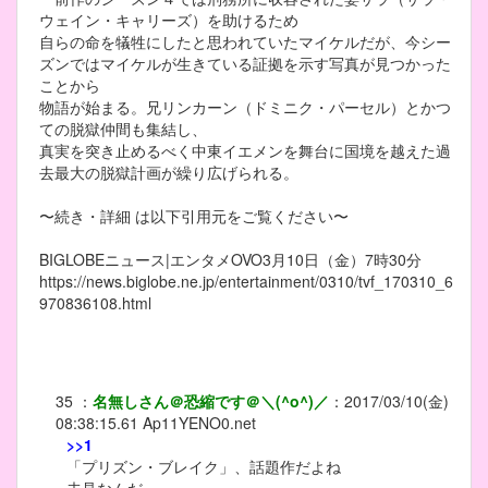
ウェイン・キャリーズ）を助けるため
自らの命を犠牲にしたと思われていたマイケルだが、今シー
ズンではマイケルが生きている証拠を示す写真が見つかった
ことから
物語が始まる。兄リンカーン（ドミニク・パーセル）とかつ
ての脱獄仲間も集結し、
真実を突き止めるべく中東イエメンを舞台に国境を越えた過
去最大の脱獄計画が繰り広げられる。
〜続き・詳細 は以下引用元をご覧ください〜
BIGLOBEニュース|エンタメOVO3月10日（金）7時30分
https://news.biglobe.ne.jp/entertainment/0310/tvf_170310_6
970836108.html
35
：
名無しさん＠恐縮です＠＼(^o^)／
：
2017/03/10(金)
08:38:15.61
Ap11YENO0.net
>>1
「プリズン・ブレイク」、話題作だよね