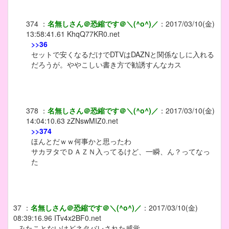
374
：
名無しさん＠恐縮です＠＼(^o^)／
：
2017/03/10(金)
13:58:41.61
KhqQ77KR0.net
>>36
セットで安くなるだけでDTVはDAZNと関係なしに入れる
だろうが。ややこしい書き方で勧誘すんなカス
378
：
名無しさん＠恐縮です＠＼(^o^)／
：
2017/03/10(金)
14:04:10.63
zZNswMIZ0.net
>>374
ほんとだｗｗ何事かと思ったわ
サカヲタでＤＡＺＮ入ってるけど、一瞬、ん？ってなっ
た
37
：
名無しさん＠恐縮です＠＼(^o^)／
：
2017/03/10(金)
08:39:16.96
ITv4x2BF0.net
みたことないけどネタバレされた感覚