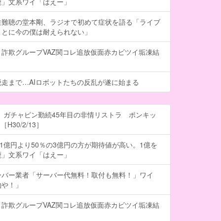
鹿」文系ワイ「はえー」
性難聴の堂本剛、ラジオで初めて症状を語る「ライブ
ことに今の僕は耐えられない」
詐欺グループVAZ関コレ追放仮面赤カビツイ垢凍結
走まで…AIロボットたちの反乱が遂に始まる
 ガチャピン勤続45年目の非情リストラ ポンキッ
H30/2/13］
の1億円より50％の3億円の方が期待値が高い。1億を
鹿」文系ワイ「はえー」
ーバー業者「サーバー代無料！取付も無料！」ワイ
約や！」
詐欺グループVAZ関コレ追放仮面赤カビツイ垢凍結