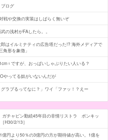
トブログ
、対戦や交換の実装はしばらく無いぞ
武の浅村がFAしたら。。
郎はイルミナティの広告塔だった!? 海外メディアで
は三角形を象徴」
101cm♀ですが、おっぱいしゃぶりたい人いる？
GOやってる奴がいないんだが
、グラブるってなに？」ワイ「ファッ！？えー
 ガチャピン勤続45年目の非情リストラ ポンキッ
H30/2/13］
の1億円より50％の3億円の方が期待値が高い。1億を