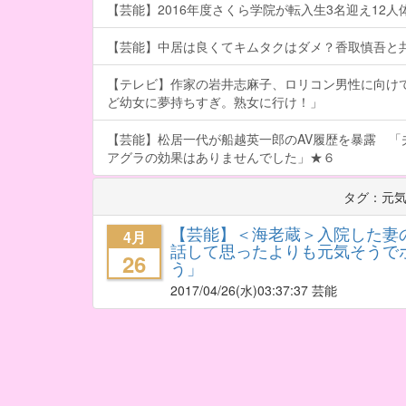
【芸能】2016年度さくら学院が転入生3名迎え12人体制
【芸能】中居は良くてキムタクはダメ？香取慎吾と
【テレビ】作家の岩井志麻子、ロリコン男性に向け
ど幼女に夢持ちすぎ。熟女に行け！」
【芸能】松居一代が船越英一郎のAV履歴を暴露 「
アグラの効果はありませんでした」★６
タグ：元
【芸能】＜海老蔵＞入院した妻
4月
話して思ったよりも元気そうで
26
う」
2017/04/26
(水)03:37:37 芸能