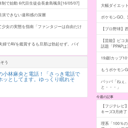
で始動 6代目生徒会長倉島颯良[16/05/07]
大幅ダイエッ
共演できない違和感の深層
ポケモンGO
て少女の実態を指南「ファンタジーは自由だけ
【プロ野球】西
【芸能】ピコ太
夫婦でAVを鑑賞するも旦那は勃起せず。バイ
話題「PPAP
19歳Iカップ
気そう
もうポケモン
の小林麻央と電話！「さっき電話で
ホッとしてます。ゆっくり眠れそ
バッバ「ねぇ
と・・・」
今週の記事
【フジテレビ】
キーズ3月終了 ［
理系「100％