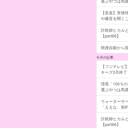
選ぶやつは馬
【音楽】突発
や爆音を聞く
詐欺師ヒカルと
【part66】
焼身自殺から脱
今月の記事
【フジテレビ】
キーズ3月終了 ［
理系「100％
選ぶやつは馬
ウォーターサ
「ええな、契
詐欺師ヒカルと
【part66】