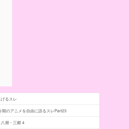
上げるスレ
今期のアニメを自由に語るスレPart23
八潮・三郷 4