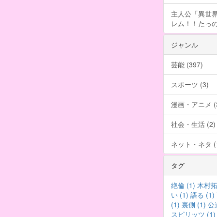
主人公「異世界
レム！！たっの
ジャンル
芸能 (397)
スポーツ (3)
漫画・アニメ (3
社会・生活 (2)
ネット・ネタ (1
タグ
絶倫 (1)
木村拓哉
い (1)
語る (1)
(1)
裏側 (1)
公道
スピリッツ (1)