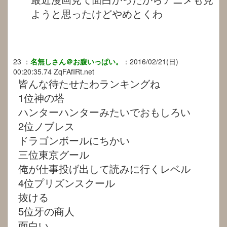
ようと思ったけどやめとくわ
23
：
名無しさん＠お腹いっぱい。
：
2016/02/21(日)
00:20:35.74
ZqFAfIRt.net
皆んな待たせたわランキングね
1位神の塔
ハンターハンターみたいでおもしろい
2位ノブレス
ドラゴンボールにちかい
三位東京グール
俺が仕事投げ出して読みに行くレベル
4位プリズンスクール
抜ける
5位牙の商人
面白い