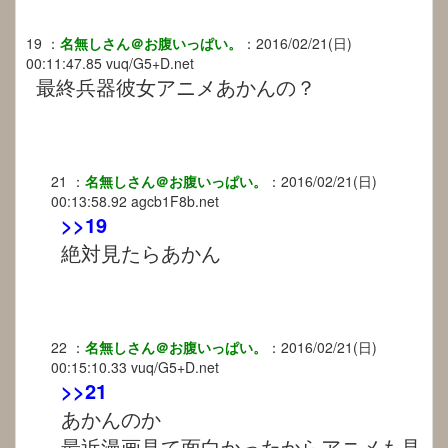
19
：
名無しさん＠お腹いっぱい。
：
2016/02/21(日)
00:11:47.85
vuq/G5+D.net
最終兵器彼女アニメあかんの？
21
：
名無しさん＠お腹いっぱい。
：
2016/02/21(日)
00:13:58.92
agcb1F8b.net
>>19
絶対見たらあかん
22
：
名無しさん＠お腹いっぱい。
：
2016/02/21(日)
00:15:10.33
vuq/G5+D.net
>>21
あかんのか
最近漫画見て面白かったからアニメも見