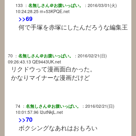
133
：
名無しさん＠お腹いっぱい。
：
2016/03/01(火)
10:24:28.25
m+53KPQE.net
>>69
何で手塚を赤塚にしたんだろうな編集王
70
：
名無しさん＠お腹いっぱい。
：
2016/02/21(日)
09:26:43.13
QE9443UK.net
リクドウって漫画面白かった。
かなりマイナーな漫画だけど
74
：
名無しさん＠お腹いっぱい。
：
2016/02/21(日)
10:01:57.96
I2utNkjL.net
>>70
ボクシングなあれはおもろい