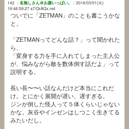
142
：
名無しさん＠お腹いっぱい。
：
2016/03/01(火)
19:46:59.27
s7/QrAQx.net
ついでに「ZETMAN」のことも書こうかな
と。
「ZETMANってどんな話？」って聞かれた
ら、
「変身する力を手に入れてしまった主人公
が、悩みながら敵を数体倒す話だよ」って
説明する。
長い長〜〜い話なんだけど本当にこれだ
け。とにかく展開が遅い、遅すぎる。
ジンが倒した怪人って５体くらいじゃない
かな。灰谷やインゼンはしつこく生きてる
みたいだし。