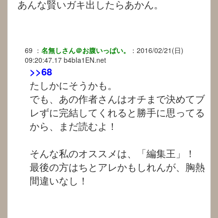
あんな賢いガキ出したらあかん。
69
：
名無しさん＠お腹いっぱい。
：
2016/02/21(日)
09:20:47.17
b4bIa1EN.net
>>68
たしかにそうかも。
でも、あの作者さんはオチまで決めてブ
レずに完結してくれると勝手に思ってる
から、まだ読むよ！
そんな私のオススメは、「編集王」！
最後の方はちとアレかもしれんが、胸熱
間違いなし！