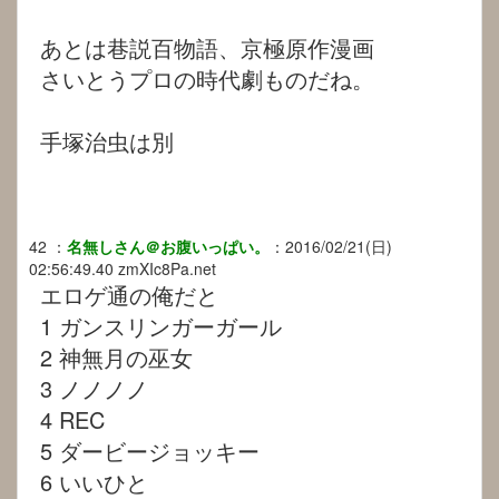
あとは巷説百物語、京極原作漫画
さいとうプロの時代劇ものだね。
手塚治虫は別
42
：
名無しさん＠お腹いっぱい。
：
2016/02/21(日)
02:56:49.40
zmXIc8Pa.net
エロゲ通の俺だと
1 ガンスリンガーガール
2 神無月の巫女
3 ノノノノ
4 REC
5 ダービージョッキー
6 いいひと