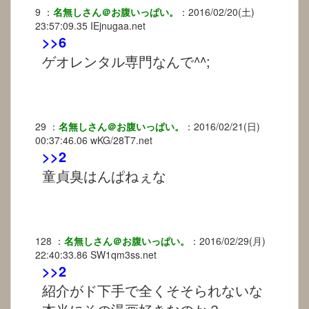
9
：
名無しさん＠お腹いっぱい。
：
2016/02/20(土)
23:57:09.35
IEjnugaa.net
>>6
ゲオレンタル専門なんで^^;
29
：
名無しさん＠お腹いっぱい。
：
2016/02/21(日)
00:37:46.06
wKG/28T7.net
>>2
童貞臭はんぱねぇな
128
：
名無しさん＠お腹いっぱい。
：
2016/02/29(月)
22:40:33.86
SW1qm3ss.net
>>2
紹介がド下手で全くそそられないな