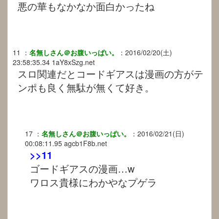
悪の華もなかなか面白かったね
11
：
名無しさん＠お腹いっぱい。
：
2016/02/20(土)
23:58:35.34
1aY8xSzg.net
スロ関連だとコードギアスは漫画の方がテ
ンポも良く無駄が無くて好き。
17
：
名無しさん＠お腹いっぱい。
：
2016/02/21(日)
00:08:11.95
agcb1F8b.net
>>11
ゴードギアスの漫画…w
ワロス貴様にわかやなプゲラ