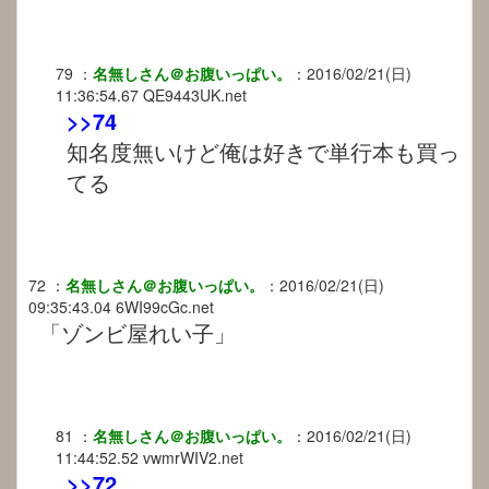
79
：
名無しさん＠お腹いっぱい。
：
2016/02/21(日)
11:36:54.67
QE9443UK.net
>>74
知名度無いけど俺は好きで単行本も買っ
てる
72
：
名無しさん＠お腹いっぱい。
：
2016/02/21(日)
09:35:43.04
6WI99cGc.net
「ゾンビ屋れい子」
81
：
名無しさん＠お腹いっぱい。
：
2016/02/21(日)
11:44:52.52
vwmrWIV2.net
>>72