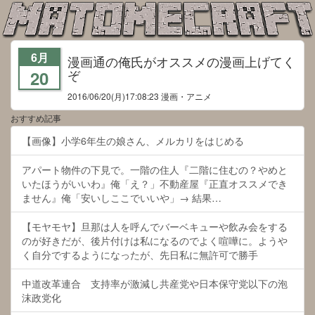
6月
漫画通の俺氏がオススメの漫画上げてく
ぞ
20
2016/06/20
(月)17:08:23 漫画・アニメ
おすすめ記事
【画像】小学6年生の娘さん、メルカリをはじめる
アパート物件の下見で。一階の住人『二階に住むの？やめと
いたほうがいいわ』俺「え？」不動産屋『正直オススメでき
ません』俺「安いしここでいいや」→ 結果…
【モヤモヤ】旦那は人を呼んでバーベキューや飲み会をする
のが好きだが、後片付けは私になるのでよく喧嘩に。ようや
く自分でするようになったが、先日私に無許可で勝手
中道改革連合 支持率が激減し共産党や日本保守党以下の泡
沫政党化