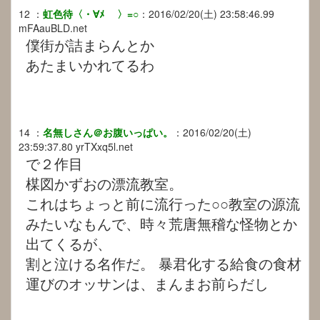
12
：
虹色待〈・∀ﾒ 〉=○
：
2016/02/20(土) 23:58:46.99
mFAauBLD.net
僕街が詰まらんとか
あたまいかれてるわ
14
：
名無しさん＠お腹いっぱい。
：
2016/02/20(土)
23:59:37.80
yrTXxq5l.net
で２作目
楳図かずおの漂流教室。
これはちょっと前に流行った○○教室の源流
みたいなもんで、時々荒唐無稽な怪物とか
出てくるが、
割と泣ける名作だ。 暴君化する給食の食材
運びのオッサンは、まんまお前らだし