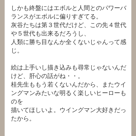
しかも終盤にはエボルと人間とのパワーバ
ランスがエボルに偏りすぎてる。
灰谷たちは第３世代だけど、この先４世代
や５世代も出来るだろうし、
人類に勝ち目なんか全くないじゃんって感
じ。
絵は上手いし描き込みも尋常じゃないんだ
けど、肝心の話がね・・。
桂先生ももう若くないんだから、またウイ
ングマンみたいな明るく楽しいヒーローも
のを
描いてほしいよ。ウイングマン大好きだっ
たから。