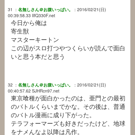
31
：
名無しさん＠お腹いっぱい。
：
2016/02/21(日)
00:39:58.33
IlfQ330F.net
今日から俺は
寄生獣
マスターキートン
この辺がスロ打つやつくらいが読んで面白
いと思う本だと思う
32
：
名無しさん＠お腹いっぱい。
：
2016/02/21(日)
00:40:57.62
SJHRcn97.net
東京喰種が面白かったのは、亜門との最初
のバトルくらいまでかな。その後は、普通
のバトル漫画に成り下がった。
テラフォーマーズも好きだったけど、地球
をナメんなよ以降は凡作。