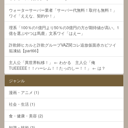
ウォーターサーバー業者「サーバー代無料！取付も無料！」
ワイ「ええな、契約や！」
理系「100％の1億円より50％の3億円の方が期待値が高い。1
億を選ぶやつは馬鹿」文系ワイ「はえー」
詐欺師ヒカルと詐欺グループVAZ関コレ追放仮面赤カビツイ
垢凍結【part66】
主人公「異世界転移！」 ← わかる 主人公「俺
TUEEEEE！！ハーレム！！たっのしー！！」 ← は？
ジャンル
漫画・アニメ (1)
社会・生活 (1)
食・健康・美容 (2)
知識・技術 (3)