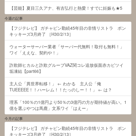
【芸能】夏目三久アナ、有吉弘行と熱愛！すでに妊娠も★5
今週の記事
【フジテレビ】 ガチャピン勤続45年目の非情リストラ ポン
キッキーズ3月終了 ［H30/2/13］
ウォーターサーバー業者「サーバー代無料！取付も無料！」
ワイ「ええな、契約や！」
詐欺師ヒカルと詐欺グループVAZ関コレ追放仮面赤カビツイ
垢凍結【part66】
主人公「異世界転移！」 ← わかる 主人公「俺
TUEEEEE！！ハーレム！！たっのしー！！」 ← は？
理系「100％の1億円より50％の3億円の方が期待値が高い。1
億を選ぶやつは馬鹿」文系ワイ「はえー」
今月の記事
【フジテレビ】 ガチャピン勤続45年目の非情リストラ ポン
キッキーズ3月終了 ［H30/2/13］