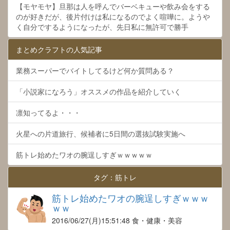
【モヤモヤ】旦那は人を呼んでバーベキューや飲み会をする
のが好きだが、後片付けは私になるのでよく喧嘩に。ようや
く自分でするようになったが、先日私に無許可で勝手
まとめクラフトの人気記事
業務スーパーでバイトしてるけど何か質問ある？
「小説家になろう」オススメの作品を紹介していく
凛知ってるよ・・・
火星への片道旅行、候補者に5日間の選抜試験実施へ
筋トレ始めたワオの腕逞しすぎｗｗｗｗｗ
タグ：筋トレ
筋トレ始めたワオの腕逞しすぎｗｗｗ
ｗｗ
2016/06/27
(月)15:51:48 食・健康・美容