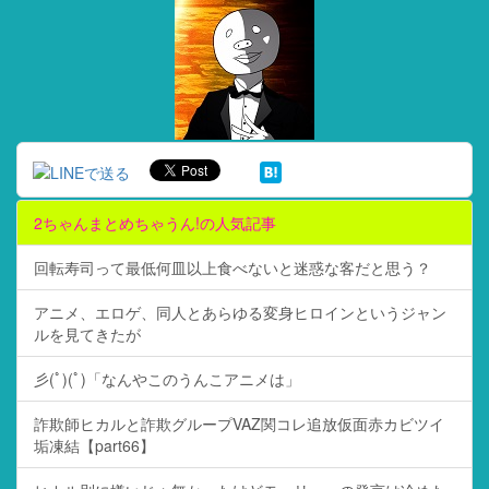
2ちゃんまとめちゃうん!の人気記事
回転寿司って最低何皿以上食べないと迷惑な客だと思う？
アニメ、エロゲ、同人とあらゆる変身ヒロインというジャン
ルを見てきたが
彡(ﾟ)(ﾟ)「なんやこのうんこアニメは」
詐欺師ヒカルと詐欺グループVAZ関コレ追放仮面赤カビツイ
垢凍結【part66】