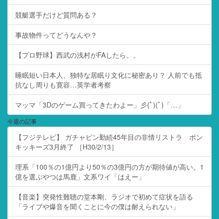
競艇選手だけど質問ある？
事故物件ってどうなんや？
【プロ野球】西武の浅村がFAしたら。。
睡眠短い日本人、独特な居眠り文化に秘密あり？ 人前でも抵
抗なし周りも寛容…英学者考察
マッマ「3Dのゲーム買ってきたわよー」彡(ﾟ)(ﾟ)「…」
今週の記事
【フジテレビ】 ガチャピン勤続45年目の非情リストラ ポン
キッキーズ3月終了 ［H30/2/13］
理系「100％の1億円より50％の3億円の方が期待値が高い。1
億を選ぶやつは馬鹿」文系ワイ「はえー」
【音楽】突発性難聴の堂本剛、ラジオで初めて症状を語る
「ライブや爆音を聞くことに今の僕は耐えられない」