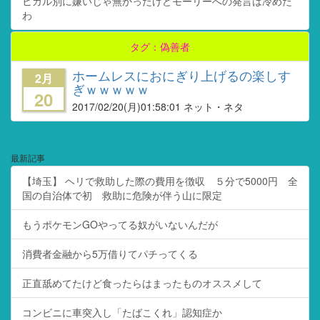
ヒカル別に嫌いじゃ無かったけどモーリーへの発言は冷めた
わ
タグ：偽善者
ホームレスにおにぎり上げるの楽しす
2月
ぎｗｗｗｗｗ
20
2017/02/20
(月)01:58:01 ネット・ネタ
最新記事
【埼玉】 ヘリで救助した際の費用を徴収 ５分で5000円 全
国の自治体で初 救助に危険が伴う山に限定
もうポケモンGOやってる奴がいないんだが
消費者金融から5万借りてパチってくる
正直舐めてたけど食ったらはまったものオススメして
コンビニに車突入し「たばこくれ」認知症か