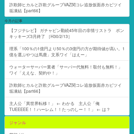
詐欺師ヒカルと詐欺グループVAZ関コレ追放仮面赤カビツイ
垢凍結【part66】
今月の記事
【フジテレビ】 ガチャピン勤続45年目の非情リストラ ポン
キッキーズ3月終了 ［H30/2/13］
理系「100％の1億円より50％の3億円の方が期待値が高い。1
億を選ぶやつは馬鹿」文系ワイ「はえー」
ウォーターサーバー業者「サーバー代無料！取付も無料！」
ワイ「ええな、契約や！」
詐欺師ヒカルと詐欺グループVAZ関コレ追放仮面赤カビツイ
垢凍結【part66】
主人公「異世界転移！」 ← わかる 主人公「俺
TUEEEEE！！ハーレム！！たっのしー！！」 ← は？
ジャンル