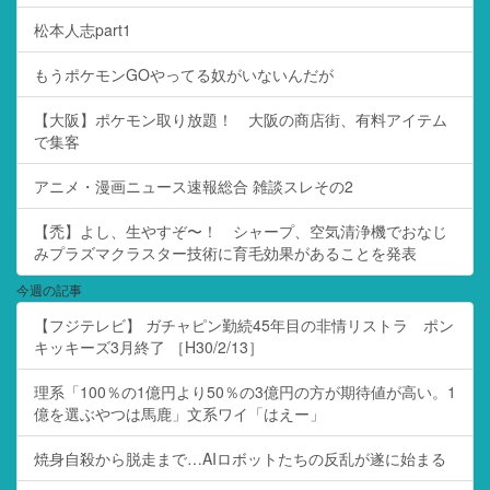
松本人志part1
もうポケモンGOやってる奴がいないんだが
【大阪】ポケモン取り放題！ 大阪の商店街、有料アイテム
で集客
アニメ・漫画ニュース速報総合 雑談スレその2
【禿】よし、生やすぞ〜！ シャープ、空気清浄機でおなじ
みプラズマクラスター技術に育毛効果があることを発表
今週の記事
【フジテレビ】 ガチャピン勤続45年目の非情リストラ ポン
キッキーズ3月終了 ［H30/2/13］
理系「100％の1億円より50％の3億円の方が期待値が高い。1
億を選ぶやつは馬鹿」文系ワイ「はえー」
焼身自殺から脱走まで…AIロボットたちの反乱が遂に始まる