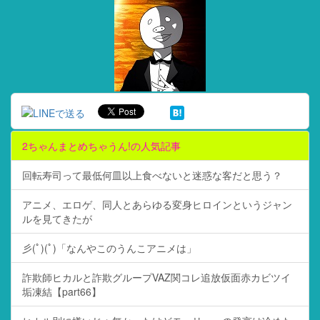
2ちゃんまとめちゃうん!の人気記事
回転寿司って最低何皿以上食べないと迷惑な客だと思う？
アニメ、エロゲ、同人とあらゆる変身ヒロインというジャン
ルを見てきたが
彡(ﾟ)(ﾟ)「なんやこのうんこアニメは」
詐欺師ヒカルと詐欺グループVAZ関コレ追放仮面赤カビツイ
垢凍結【part66】