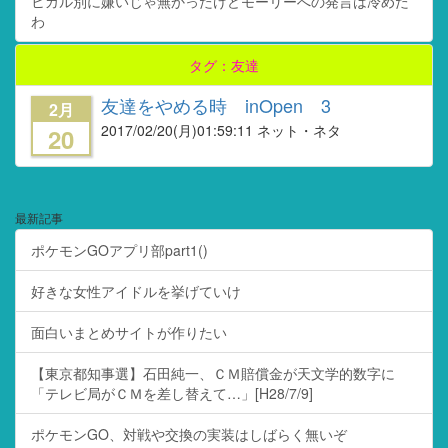
ヒカル別に嫌いじゃ無かったけどモーリーへの発言は冷めた
わ
タグ：友達
友達をやめる時 inOpen 3
2月
2017/02/20
(月)01:59:11 ネット・ネタ
20
最新記事
ポケモンGOアプリ部part1()
好きな女性アイドルを挙げていけ
面白いまとめサイトが作りたい
【東京都知事選】石田純一、ＣＭ賠償金が天文学的数字に
「テレビ局がＣＭを差し替えて…」[H28/7/9]
ポケモンGO、対戦や交換の実装はしばらく無いぞ