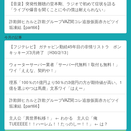
【音楽】突発性難聴の堂本剛、ラジオで初めて症状を語る
「ライブや爆音を聞くことに今の僕は耐えられない」
詐欺師ヒカルと詐欺グループVAZ関コレ追放仮面赤カビツイ
垢凍結【part66】
今月の記事
【フジテレビ】 ガチャピン勤続45年目の非情リストラ ポン
キッキーズ3月終了 ［H30/2/13］
ウォーターサーバー業者「サーバー代無料！取付も無料！」
ワイ「ええな、契約や！」
理系「100％の1億円より50％の3億円の方が期待値が高い。1
億を選ぶやつは馬鹿」文系ワイ「はえー」
詐欺師ヒカルと詐欺グループVAZ関コレ追放仮面赤カビツイ
垢凍結【part66】
主人公「異世界転移！」 ← わかる 主人公「俺
TUEEEEE！！ハーレム！！たっのしー！！」 ← は？