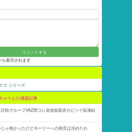
から表示されます
クエ
シリーズ
ちゃうん!の最新記事
詐欺グループVAZ関コレ追放仮面赤カビツイ垢凍結
いじゃ無かったけどモーリーへの発言は冷めたわ