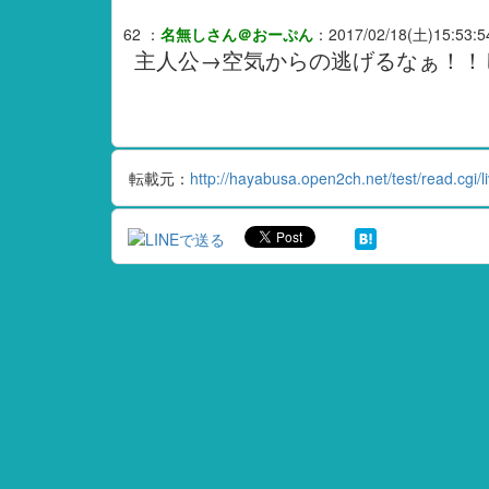
62
：
名無しさん＠おーぷん
：
2017/02/18(土)15:53:5
主人公→空気からの逃げるなぁ！！
転載元：
http://hayabusa.open2ch.net/test/read.cgi/