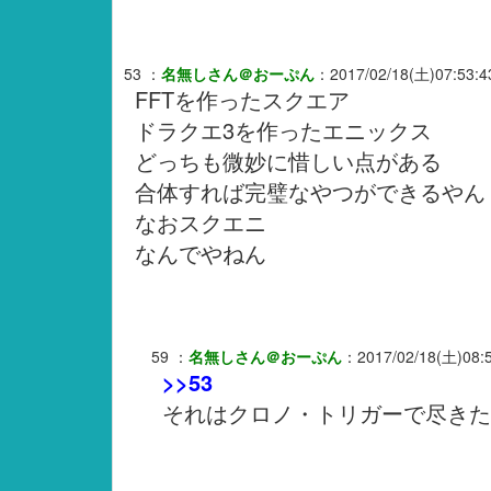
53
：
名無しさん＠おーぷん
：
2017/02/18(土)07:53:4
FFTを作ったスクエア
ドラクエ3を作ったエニックス
どっちも微妙に惜しい点がある
合体すれば完璧なやつができるやん
なおスクエニ
なんでやねん
59
：
名無しさん＠おーぷん
：
2017/02/18(土)08:
>>53
それはクロノ・トリガーで尽きた