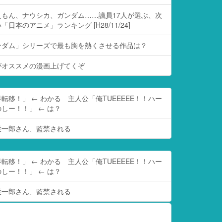
もん、ナウシカ、ガンダム……議員17人が選ぶ、次
日本のアニメ」ランキング [H28/11/24]
ンダム」シリーズで最も胸を熱くさせる作品は？
がオススメの漫画上げてくぞ
転移！」 ← わかる 主人公「俺TUEEEEE！！ハー
しー！！」 ← は？
栄一郎さん、監禁される
転移！」 ← わかる 主人公「俺TUEEEEE！！ハー
しー！！」 ← は？
栄一郎さん、監禁される