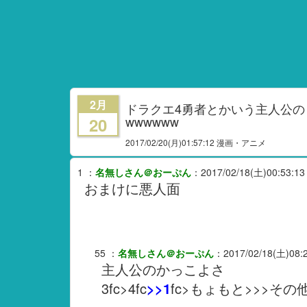
2月
ドラクエ4勇者とかいう主人公
wwwwww
20
2017/02/20
(月)01:57:12 漫画・アニメ
1
：
名無しさん＠おーぷん
：
2017/02/18(土)00:53:13
おまけに悪人面
55
：
名無しさん＠おーぷん
：
2017/02/18(土)08:
主人公のかっこよさ
3fc>4fc
>>1
fc>もょもと>>>その