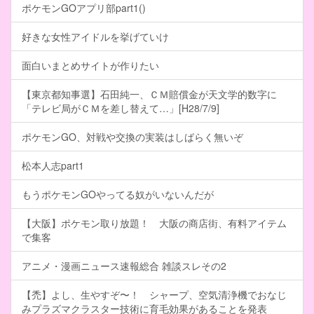
ポケモンGOアプリ部part1()
好きな女性アイドルを挙げていけ
面白いまとめサイトが作りたい
【東京都知事選】石田純一、ＣＭ賠償金が天文学的数字に
「テレビ局がＣＭを差し替えて…」[H28/7/9]
ポケモンGO、対戦や交換の実装はしばらく無いぞ
松本人志part1
もうポケモンGOやってる奴がいないんだが
【大阪】ポケモン取り放題！ 大阪の商店街、有料アイテム
で集客
アニメ・漫画ニュース速報総合 雑談スレその2
【禿】よし、生やすぞ〜！ シャープ、空気清浄機でおなじ
みプラズマクラスター技術に育毛効果があることを発表