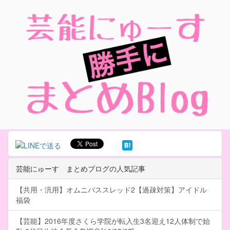
芸能にゅーす まとめブログの人気記事
【共用・汎用】オムニバススレッド2【過疎対策】アイドル
福袋
【芸能】2016年度さくら学院が転入生3名迎え12人体制で始