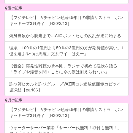
今週の記事
【フジテレビ】 ガチャピン勤続45年目の非情リストラ ポン
キッキーズ3月終了 ［H30/2/13］
焼身自殺から脱走まで…AIロボットたちの反乱が遂に始まる
理系「100％の1億円より50％の3億円の方が期待値が高い。1
億を選ぶやつは馬鹿」文系ワイ「はえー」
【音楽】突発性難聴の堂本剛、ラジオで初めて症状を語る
「ライブや爆音を聞くことに今の僕は耐えられない」
詐欺師ヒカルと詐欺グループVAZ関コレ追放仮面赤カビツイ
垢凍結【part66】
今月の記事
【フジテレビ】 ガチャピン勤続45年目の非情リストラ ポン
キッキーズ3月終了 ［H30/2/13］
ウォーターサーバー業者「サーバー代無料！取付も無料！」