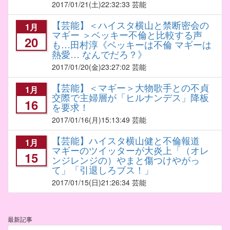
2017/01/21
(土)22:32:33 芸能
【芸能】＜ハイスタ横山と禁断密会の
1月
マギー ＞ベッキー不倫と比較する声
20
も…田村淳《ベッキーは不倫 マギーは
熱愛… なんでだろ？》
2017/01/20
(金)23:27:02 芸能
【芸能】＜マギー＞大物歌手との不貞
1月
交際で主婦層が「ヒルナンデス」降板
16
を要求！
2017/01/16
(月)15:13:49 芸能
【芸能】ハイスタ横山健と不倫報道
1月
マギーのツイッターが大炎上「（オレ
15
ンジレンジの）やまと傷つけやがっ
て」「引退しろブス！」
2017/01/15
(日)21:26:34 芸能
最新記事