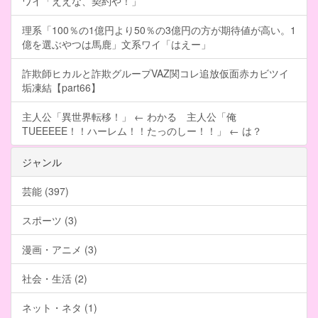
ワイ「ええな、契約や！」
理系「100％の1億円より50％の3億円の方が期待値が高い。1
億を選ぶやつは馬鹿」文系ワイ「はえー」
詐欺師ヒカルと詐欺グループVAZ関コレ追放仮面赤カビツイ
垢凍結【part66】
主人公「異世界転移！」 ← わかる 主人公「俺
TUEEEEE！！ハーレム！！たっのしー！！」 ← は？
ジャンル
芸能 (397)
スポーツ (3)
漫画・アニメ (3)
社会・生活 (2)
ネット・ネタ (1)