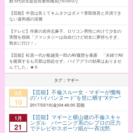
動 6代目生徒会長倉島颯良[16/05/07]
【芸能】中居は良くてキムタクはダメ？香取慎吾と共演でき
ない違和感の深層
【テレビ】作家の岩井志麻子、ロリコン男性に向けて少女の
実態を指南「ファンタジーは自由だけど幼女に夢持ちすぎ。
熟女に行け！」
【芸能】松居一代が船越英一郎のAV履歴を暴露 「夫婦でAV
を鑑賞するも旦那は勃起せず。バイアグラの効果はありませ
んでした」★６
タグ：マギー
【芸能】不倫スルー女・マギーが懺悔
3月
の“パイパンヌード”を世に晒す“Xデー”
10
2017/03/10
(金)04:46:00 芸能
【芸能】マギーと横山健の不倫スキャ
1月
ンダル バーニング系のレプロの圧力
21
でテレビやスポーツ紙が一斉沈黙