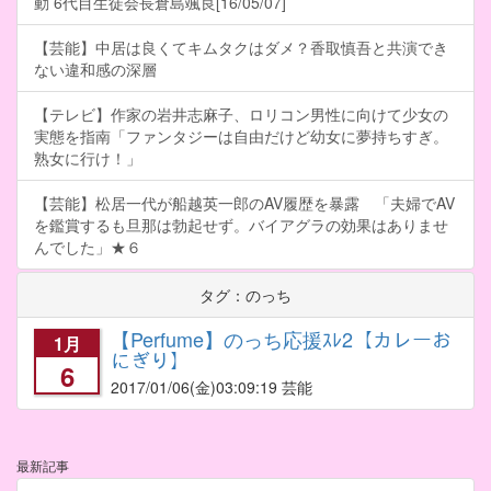
動 6代目生徒会長倉島颯良[16/05/07]
【芸能】中居は良くてキムタクはダメ？香取慎吾と共演でき
ない違和感の深層
【テレビ】作家の岩井志麻子、ロリコン男性に向けて少女の
実態を指南「ファンタジーは自由だけど幼女に夢持ちすぎ。
熟女に行け！」
【芸能】松居一代が船越英一郎のAV履歴を暴露 「夫婦でAV
を鑑賞するも旦那は勃起せず。バイアグラの効果はありませ
んでした」★６
タグ：のっち
【Perfume】のっち応援ｽﾚ2【カレーお
1月
にぎり】
6
2017/01/06
(金)03:09:19 芸能
最新記事