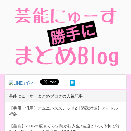
芸能にゅーす まとめブログの人気記事
【共用・汎用】オムニバススレッド2【過疎対策】アイドル
福袋
【芸能】2016年度さくら学院が転入生3名迎え12人体制で始