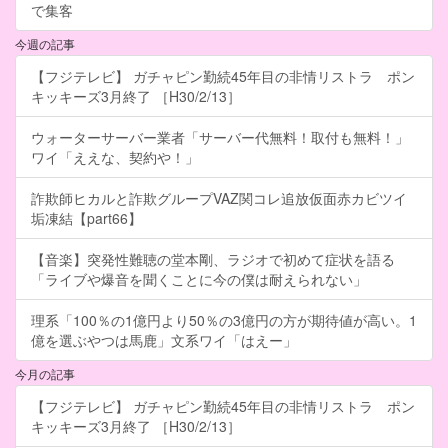
で集客
今週の記事
【フジテレビ】 ガチャピン勤続45年目の非情リストラ ポン
キッキーズ3月終了 ［H30/2/13］
ウォーターサーバー業者「サーバー代無料！取付も無料！」
ワイ「ええな、契約や！」
詐欺師ヒカルと詐欺グループVAZ関コレ追放仮面赤カビツイ
垢凍結【part66】
【音楽】突発性難聴の堂本剛、ラジオで初めて症状を語る
「ライブや爆音を聞くことに今の僕は耐えられない」
理系「100％の1億円より50％の3億円の方が期待値が高い。1
億を選ぶやつは馬鹿」文系ワイ「はえー」
今月の記事
【フジテレビ】 ガチャピン勤続45年目の非情リストラ ポン
キッキーズ3月終了 ［H30/2/13］