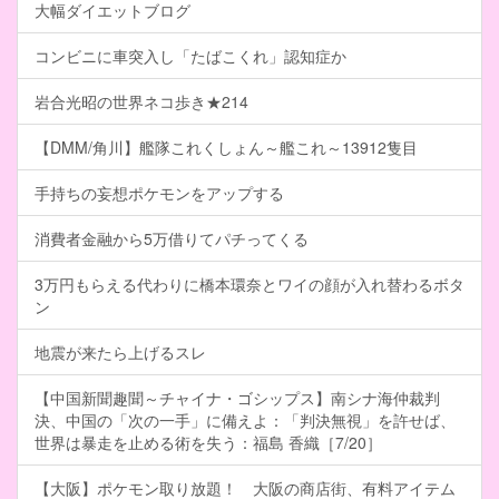
大幅ダイエットブログ
コンビニに車突入し「たばこくれ」認知症か
岩合光昭の世界ネコ歩き★214
【DMM/角川】艦隊これくしょん～艦これ～13912隻目
手持ちの妄想ポケモンをアップする
消費者金融から5万借りてパチってくる
3万円もらえる代わりに橋本環奈とワイの顔が入れ替わるボタ
ン
地震が来たら上げるスレ
【中国新聞趣聞～チャイナ・ゴシップス】南シナ海仲裁判
決、中国の「次の一手」に備えよ：「判決無視」を許せば、
世界は暴走を止める術を失う：福島 香織［7/20］
【大阪】ポケモン取り放題！ 大阪の商店街、有料アイテム