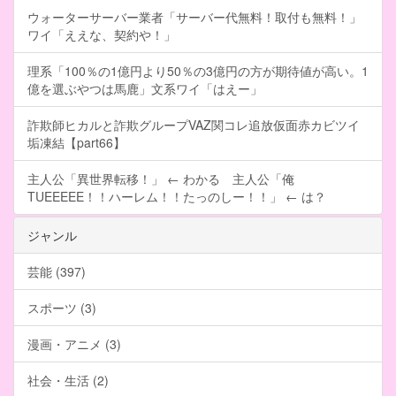
ウォーターサーバー業者「サーバー代無料！取付も無料！」
ワイ「ええな、契約や！」
理系「100％の1億円より50％の3億円の方が期待値が高い。1
億を選ぶやつは馬鹿」文系ワイ「はえー」
詐欺師ヒカルと詐欺グループVAZ関コレ追放仮面赤カビツイ
垢凍結【part66】
主人公「異世界転移！」 ← わかる 主人公「俺
TUEEEEE！！ハーレム！！たっのしー！！」 ← は？
ジャンル
芸能 (397)
スポーツ (3)
漫画・アニメ (3)
社会・生活 (2)