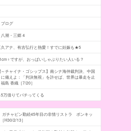
トブログ
八潮・三郷 4
三久アナ、有吉弘行と熱愛！すでに妊娠も★5
101cm♀ですが、おっぱいしゃぶりたい人いる？
聞～チャイナ・ゴシップス】南シナ海仲裁判決、中国
」に備えよ：「判決無視」を許せば、世界は暴走を止
島 香織［7/20］
ら5万借りてパチってくる
 ガチャピン勤続45年目の非情リストラ ポンキッ
H30/2/13］