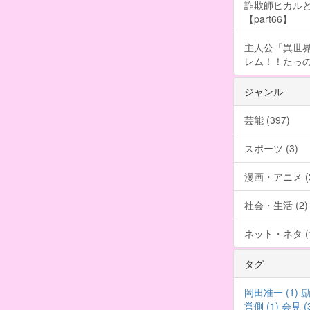
詐欺師ヒカルと
【part66】
主人公「異世界
レム！！たっの
ジャンル
芸能 (397)
スポーツ (3)
漫画・アニメ (3
社会・生活 (2)
ネット・ネタ (1
タグ
岡田准一 (1)
励
営側 (1)
会見 (