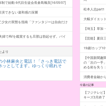
で始動 6代目生徒会長倉島颯良[16/05/07]
松本人志part1
共演できない違和感の深層
大幅ダイエッ
て少女の実態を指南「ファンタジーは自由だけ
【埼玉】草加・
夫婦でAVを鑑賞するも旦那は勃起せず。バイ
【芸能】夏目
19歳Iカップ
たより
【中国新聞趣
の小林麻央と電話！「さっき電話で
の「次の一手
ホッとしてます。ゆっくり眠れそ
める術を失う：福
消費者金融か
今週の記事
【フジテレビ】
キーズ3月終了 ［