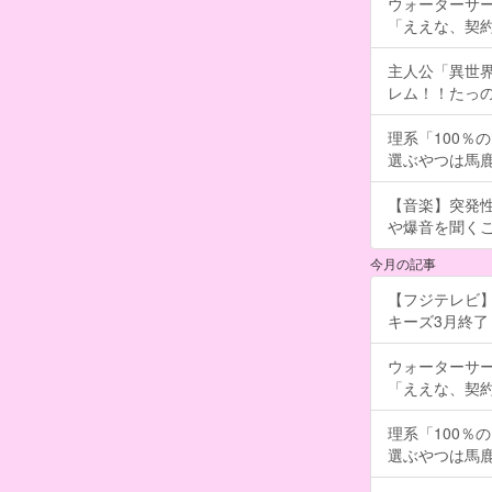
ウォーターサ
「ええな、契
主人公「異世界
レム！！たっの
理系「100％
選ぶやつは馬
【音楽】突発
や爆音を聞く
今月の記事
【フジテレビ】
キーズ3月終了 ［
ウォーターサ
「ええな、契
理系「100％
選ぶやつは馬