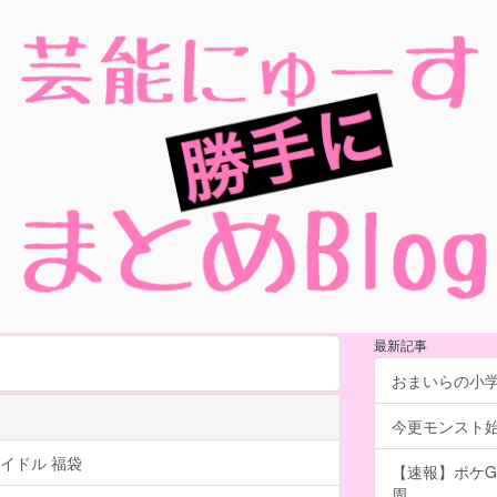
最新記事
おまいらの小
今更モンスト
イドル 福袋
【速報】ポケG
周