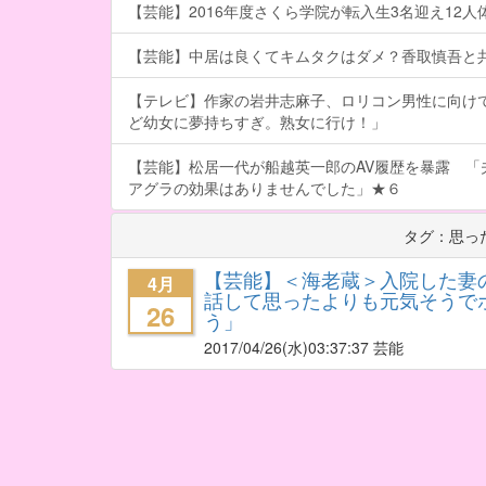
【芸能】2016年度さくら学院が転入生3名迎え12人体制
【芸能】中居は良くてキムタクはダメ？香取慎吾と
【テレビ】作家の岩井志麻子、ロリコン男性に向け
ど幼女に夢持ちすぎ。熟女に行け！」
【芸能】松居一代が船越英一郎のAV履歴を暴露 「
アグラの効果はありませんでした」★６
タグ：思っ
【芸能】＜海老蔵＞入院した妻
4月
話して思ったよりも元気そうで
26
う」
2017/04/26
(水)03:37:37 芸能