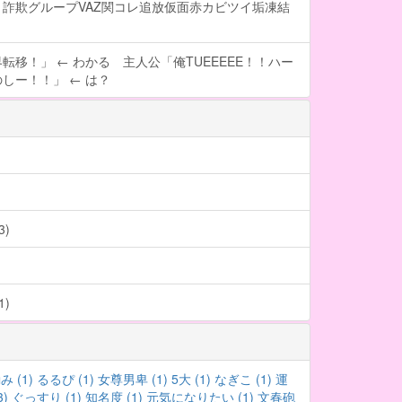
詐欺グループVAZ関コレ追放仮面赤カビツイ垢凍結
転移！」 ← わかる 主人公「俺TUEEEEE！！ハー
しー！！」 ← は？
)
)
み (1)
るるぴ (1)
女尊男卑 (1)
5大 (1)
なぎこ (1)
運
3)
ぐっすり (1)
知名度 (1)
元気になりたい (1)
文春砲