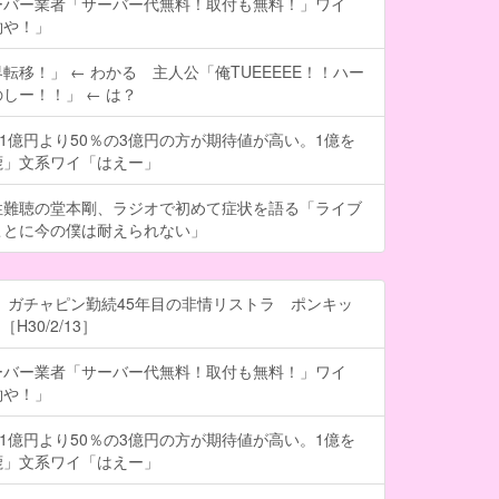
ーバー業者「サーバー代無料！取付も無料！」ワイ
約や！」
転移！」 ← わかる 主人公「俺TUEEEEE！！ハー
しー！！」 ← は？
の1億円より50％の3億円の方が期待値が高い。1億を
鹿」文系ワイ「はえー」
性難聴の堂本剛、ラジオで初めて症状を語る「ライブ
ことに今の僕は耐えられない」
 ガチャピン勤続45年目の非情リストラ ポンキッ
H30/2/13］
ーバー業者「サーバー代無料！取付も無料！」ワイ
約や！」
の1億円より50％の3億円の方が期待値が高い。1億を
鹿」文系ワイ「はえー」