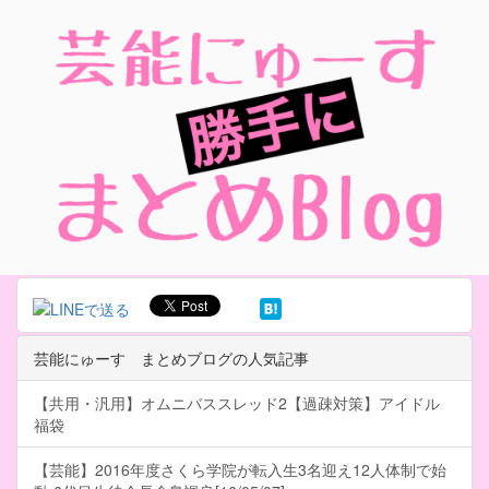
芸能にゅーす まとめブログの人気記事
【共用・汎用】オムニバススレッド2【過疎対策】アイドル
福袋
【芸能】2016年度さくら学院が転入生3名迎え12人体制で始