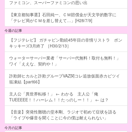
ファミコン、スーパーファミコンの思い出
【東京都知事選】石田純一、ＣＭ賠償金が天文学的数字に
「テレビ局がＣＭを差し替えて…」[H28/7/9]
今週の記事
【フジテレビ】 ガチャピン勤続45年目の非情リストラ ポン
キッキーズ3月終了 ［H30/2/13］
ウォーターサーバー業者「サーバー代無料！取付も無料！」
ワイ「ええな、契約や！」
詐欺師ヒカルと詐欺グループVAZ関コレ追放仮面赤カビツイ
垢凍結【part66】
主人公「異世界転移！」 ← わかる 主人公「俺
TUEEEEE！！ハーレム！！たっのしー！！」 ← は？
【音楽】突発性難聴の堂本剛、ラジオで初めて症状を語る
「ライブや爆音を聞くことに今の僕は耐えられない」
今月の記事