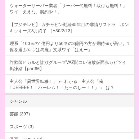
ウォーターサーバー業者「サーバー代無料！取付も無料！」
ワイ「ええな、契約や！」
【フジテレビ】 ガチャピン勤続45年目の非情リストラ ポン
キッキーズ3月終了 ［H30/2/13］
理系「100％の1億円より50％の3億円の方が期待値が高い。1
億を選ぶやつは馬鹿」文系ワイ「はえー」
詐欺師ヒカルと詐欺グループVAZ関コレ追放仮面赤カビツイ
垢凍結【part66】
主人公「異世界転移！」 ← わかる 主人公「俺
TUEEEEE！！ハーレム！！たっのしー！！」 ← は？
ジャンル
芸能 (397)
スポーツ (3)