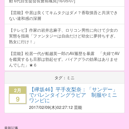
動 6代目生徒会長倉島颯良[16/05/07]
【芸能】中居は良くてキムタクはダメ？香取慎吾と共演でき
ない違和感の深層
【テレビ】作家の岩井志麻子、ロリコン男性に向けて少女の
実態を指南「ファンタジーは自由だけど幼女に夢持ちすぎ。
熟女に行け！」
【芸能】松居一代が船越英一郎のAV履歴を暴露 「夫婦でAV
を鑑賞するも旦那は勃起せず。バイアグラの効果はありませ
んでした」★６
タグ：ミニ
【欅坂46】平手友梨奈：「サンデー」
2月
でバレンタイングラビア 制服やミニ
9
ワンピに
2017/02/09
(木)02:27:12 芸能
最新記事