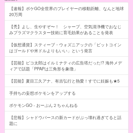
【速報】ポケGO全世界のプレイヤーの移動距離、なんと地球
20万周
【禿】よし、生やすぞ〜！ シャープ、空気清浄機でおなじ
みプラズマクラスター技術に育毛効果があることを発表
【仮想通貨】スティーブ・ウォズニアックの「ビットコイン
はゴールドや米ドルよりもいい」という発言
【芸能】ピコ太郎はイルミナティの広告塔だった!? 海外メデ
ィアで話題「PPAPは三角形を象徴」
【芸能】夏目三久アナ、有吉弘行と熱愛！すでに妊娠も★5
手持ちの妄想ポケモンをアップする
ポケモンGO - おーぷん２ちゃんねる
【悲報】シャドウバースの新カードがぶっ壊れ過ぎてると話
題に