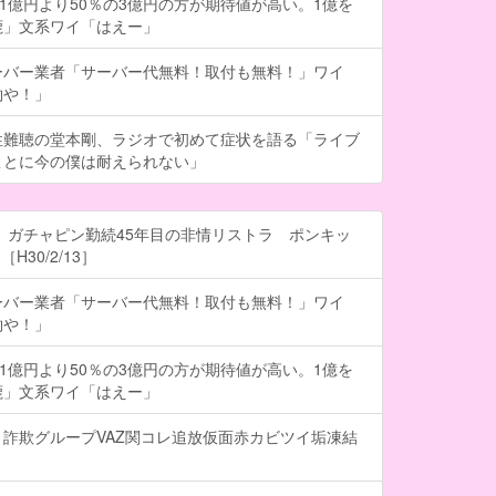
の1億円より50％の3億円の方が期待値が高い。1億を
鹿」文系ワイ「はえー」
ーバー業者「サーバー代無料！取付も無料！」ワイ
約や！」
性難聴の堂本剛、ラジオで初めて症状を語る「ライブ
ことに今の僕は耐えられない」
 ガチャピン勤続45年目の非情リストラ ポンキッ
H30/2/13］
ーバー業者「サーバー代無料！取付も無料！」ワイ
約や！」
の1億円より50％の3億円の方が期待値が高い。1億を
鹿」文系ワイ「はえー」
詐欺グループVAZ関コレ追放仮面赤カビツイ垢凍結