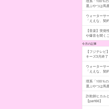
理系「100％
選ぶやつは馬
ウォーターサ
「ええな、契
【音楽】突発
や爆音を聞く
今月の記事
【フジテレビ】
キーズ3月終了 ［
ウォーターサ
「ええな、契
理系「100％
選ぶやつは馬
詐欺師ヒカルと
【part66】