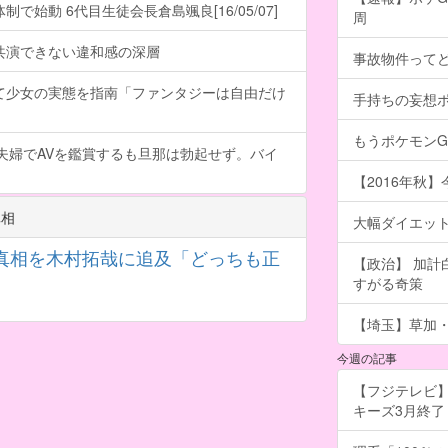
で始動 6代目生徒会長倉島颯良[16/05/07]
周
共演できない違和感の深層
事故物件って
て少女の実態を指南「ファンタジーは自由だけ
手持ちの妄想
もうポケモン
夫婦でAVを鑑賞するも旦那は勃起せず。バイ
【2016年秋】
真相
大幅ダイエッ
真相を木村拓哉に追及「どっちも正
【政治】 加
すがる奇策
【埼玉】草加・
今週の記事
【フジテレビ】
キーズ3月終了 ［