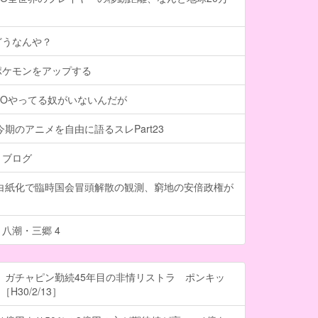
どうなんや？
ポケモンをアップする
GOやってる奴がいないんだが
今期のアニメを自由に語るスレPart23
トブログ
計白紙化で臨時国会冒頭解散の観測、窮地の安倍政権が
八潮・三郷 4
 ガチャピン勤続45年目の非情リストラ ポンキッ
H30/2/13］