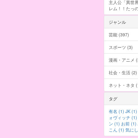
主人公「異世界
レム！！たっの
ジャンル
芸能 (397)
スポーツ (3)
漫画・アニメ (3
社会・生活 (2)
ネット・ネタ (1
タグ
有名 (1)
JK (1)
ォヴィッチ (1)
ン (1)
お前 (1)
こん (1)
気にし