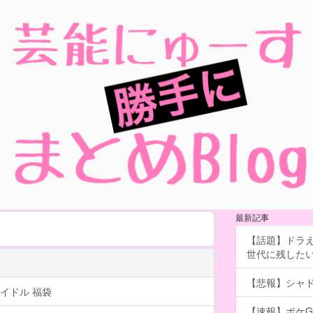
最新記事
【話題】ドラえ
世代に残したい「
【悲報】シャ
イドル 福袋
【速報】ポケG