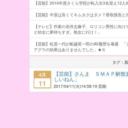
【芸能】2016年度さくら学院が転入生3名迎え12人体制
【芸能】中居は良くてキムタクはダメ？香取慎吾と
【テレビ】作家の岩井志麻子、ロリコン男性に向け
ど幼女に夢持ちすぎ。熟女に行け！」
【芸能】松居一代が船越英一郎のAV履歴を暴露 「
アグラの効果はありませんでした」★６
タグ：
【芸能】さんま ＳＭＡＰ解散
4月
しいねん」
11
2017/04/11
(火)14:58:19 芸能