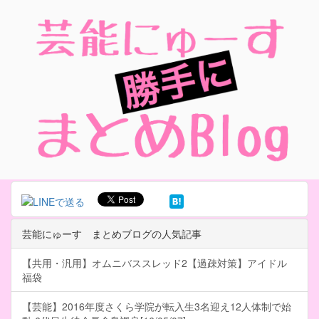
芸能にゅーす まとめブログの人気記事
【共用・汎用】オムニバススレッド2【過疎対策】アイドル
福袋
【芸能】2016年度さくら学院が転入生3名迎え12人体制で始