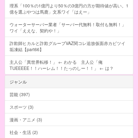
理系「100％の1億円より50％の3億円の方が期待値が高い。1
億を選ぶやつは馬鹿」文系ワイ「はえー」
ウォーターサーバー業者「サーバー代無料！取付も無料！」
ワイ「ええな、契約や！」
詐欺師ヒカルと詐欺グループVAZ関コレ追放仮面赤カビツイ
垢凍結【part66】
主人公「異世界転移！」 ← わかる 主人公「俺
TUEEEEE！！ハーレム！！たっのしー！！」 ← は？
ジャンル
芸能 (397)
スポーツ (3)
漫画・アニメ (3)
社会・生活 (2)