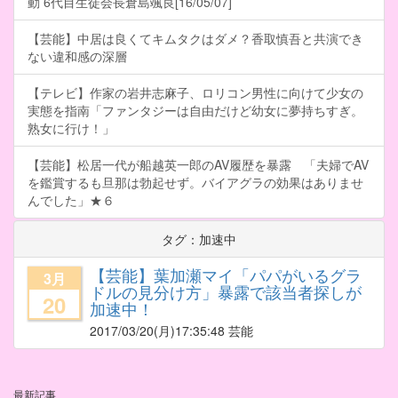
動 6代目生徒会長倉島颯良[16/05/07]
【芸能】中居は良くてキムタクはダメ？香取慎吾と共演でき
ない違和感の深層
【テレビ】作家の岩井志麻子、ロリコン男性に向けて少女の
実態を指南「ファンタジーは自由だけど幼女に夢持ちすぎ。
熟女に行け！」
【芸能】松居一代が船越英一郎のAV履歴を暴露 「夫婦でAV
を鑑賞するも旦那は勃起せず。バイアグラの効果はありませ
んでした」★６
タグ：加速中
【芸能】葉加瀬マイ「パパがいるグラ
3月
ドルの見分け方」暴露で該当者探しが
20
加速中！
2017/03/20
(月)17:35:48 芸能
最新記事