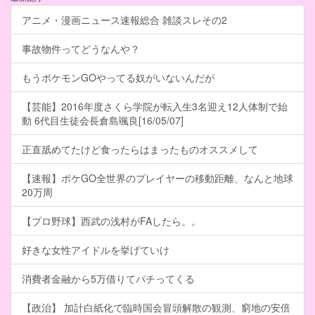
アニメ・漫画ニュース速報総合 雑談スレその2
事故物件ってどうなんや？
もうポケモンGOやってる奴がいないんだが
【芸能】2016年度さくら学院が転入生3名迎え12人体制で始
動 6代目生徒会長倉島颯良[16/05/07]
正直舐めてたけど食ったらはまったものオススメして
【速報】ポケGO全世界のプレイヤーの移動距離、なんと地球
20万周
【プロ野球】西武の浅村がFAしたら。。
好きな女性アイドルを挙げていけ
消費者金融から5万借りてパチってくる
【政治】 加計白紙化で臨時国会冒頭解散の観測、窮地の安倍