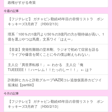
政権がすがる奇策
今週の記事
【フジテレビ】 ガチャピン勤続45年目の非情リストラ ポン
キッキーズ3月終了 ［H30/2/13］
理系「100％の1億円より50％の3億円の方が期待値が高い。1
億を選ぶやつは馬鹿」文系ワイ「はえー」
【音楽】突発性難聴の堂本剛、ラジオで初めて症状を語る
「ライブや爆音を聞くことに今の僕は耐えられない」
主人公「異世界転移！」 ← わかる 主人公「俺
TUEEEEE！！ハーレム！！たっのしー！！」 ← は？
詐欺師ヒカルと詐欺グループVAZ関コレ追放仮面赤カビツイ
垢凍結【part66】
今月の記事
【フジテレビ】 ガチャピン勤続45年目の非情リストラ ポン
キッキーズ3月終了 ［H30/2/13］