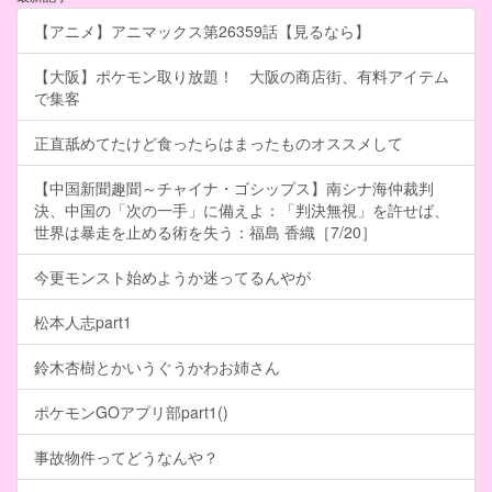
【アニメ】アニマックス第26359話【見るなら】
【大阪】ポケモン取り放題！ 大阪の商店街、有料アイテム
で集客
正直舐めてたけど食ったらはまったものオススメして
【中国新聞趣聞～チャイナ・ゴシップス】南シナ海仲裁判
決、中国の「次の一手」に備えよ：「判決無視」を許せば、
世界は暴走を止める術を失う：福島 香織［7/20］
今更モンスト始めようか迷ってるんやが
松本人志part1
鈴木杏樹とかいうぐうかわお姉さん
ポケモンGOアプリ部part1()
事故物件ってどうなんや？