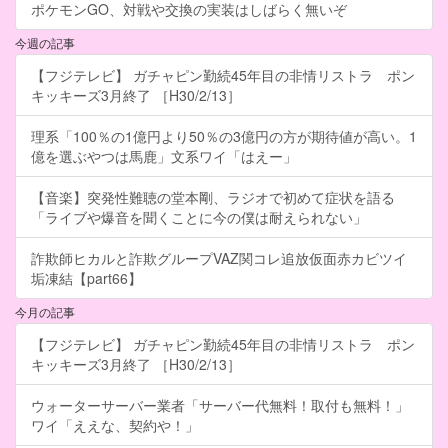
ポケモンGO、対戦や交換の実装はしばらく無いぞ
今週の記事
【フジテレビ】 ガチャピン勤続45年目の非情リストラ ポン
キッキーズ3月終了 ［H30/2/13］
理系「100％の1億円より50％の3億円の方が期待値が高い。1
億を選ぶやつは馬鹿」文系ワイ「はえー」
【音楽】突発性難聴の堂本剛、ラジオで初めて症状を語る
「ライブや爆音を聞くことに今の僕は耐えられない」
詐欺師ヒカルと詐欺グループVAZ関コレ追放仮面赤カビツイ
垢凍結【part66】
今月の記事
【フジテレビ】 ガチャピン勤続45年目の非情リストラ ポン
キッキーズ3月終了 ［H30/2/13］
ウォーターサーバー業者「サーバー代無料！取付も無料！」
ワイ「ええな、契約や！」