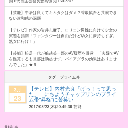
動 6代目生徒会長倉島颯良[16/05/07]
【芸能】中居は良くてキムタクはダメ？香取慎吾と共演でき
ない違和感の深層
【テレビ】作家の岩井志麻子、ロリコン男性に向けて少女の
実態を指南「ファンタジーは自由だけど幼女に夢持ちすぎ。
熟女に行け！」
【芸能】松居一代が船越英一郎のAV履歴を暴露 「夫婦でAV
を鑑賞するも旦那は勃起せず。バイアグラの効果はありませ
んでした」★６
タグ：プライム帯
【テレビ】内村光良「げっ！って思っ
3月
た」 にちようチャップリンのプライ
23
ム帯“昇格”に苦笑い
2017/03/23
(木)20:49:39 芸能
最新記事