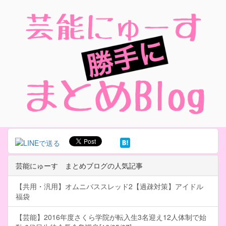
芸能にゅーす まとめブログの人気記事
【共用・汎用】オムニバススレッド2【過疎対策】アイドル
福袋
【芸能】2016年度さくら学院が転入生3名迎え12人体制で始