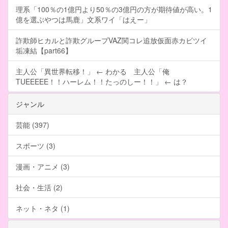
理系「100％の1億円より50％の3億円の方が期待値が高い。1
億を選ぶやつは馬鹿」文系ワイ「はえー」
詐欺師ヒカルと詐欺グループVAZ関コレ追放仮面赤カビツイ
垢凍結【part66】
主人公「異世界転移！」 ← わかる 主人公「俺
TUEEEEE！！ハーレム！！たっのしー！！」 ← は？
ジャンル
芸能 (397)
スポーツ (3)
漫画・アニメ (3)
社会・生活 (2)
ネット・ネタ (1)