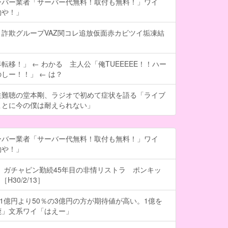
ーバー業者「サーバー代無料！取付も無料！」ワイ
約や！」
詐欺グループVAZ関コレ追放仮面赤カビツイ垢凍結
転移！」 ← わかる 主人公「俺TUEEEEE！！ハー
しー！！」 ← は？
性難聴の堂本剛、ラジオで初めて症状を語る「ライブ
ことに今の僕は耐えられない」
ーバー業者「サーバー代無料！取付も無料！」ワイ
約や！」
 ガチャピン勤続45年目の非情リストラ ポンキッ
H30/2/13］
の1億円より50％の3億円の方が期待値が高い。1億を
鹿」文系ワイ「はえー」