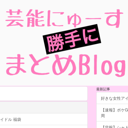
最新記事
好きな女性ア
【速報】ポケG
周
イドル 福袋
【悲報】シャ