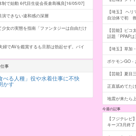
で始動 6代目生徒会長倉島颯良[16/05/07]
【埼玉】 ヘリ
共演できない違和感の深層
自治体で初 
て少女の実態を指南「ファンタジーは自由だけ
【芸能】ピコ太
話題「PPAP
夫婦でAVを鑑賞するも旦那は勃起せず。バイ
【埼玉】草加・
ポケモンGO 
着仕事
【芸能】夏目
食べる人種」役や水着仕事に不快
明かす
正直舐めてた
地震が来たら
今週の記事
【フジテレビ】
キーズ3月終了 ［