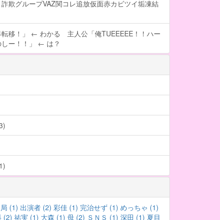
詐欺グループVAZ関コレ追放仮面赤カビツイ垢凍結
転移！」 ← わかる 主人公「俺TUEEEEE！！ハー
しー！！」 ← は？
)
)
局 (1)
出演者 (2)
彩佳 (1)
完治せず (1)
めっちゃ (1)
(2)
祐実 (1)
大森 (1)
母 (2)
ＳＮＳ (1)
深田 (1)
夏目