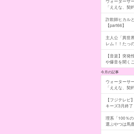
ウォーターサ
「ええな、契
詐欺師ヒカルと
【part66】
主人公「異世界
レム！！たっの
【音楽】突発
や爆音を聞く
今月の記事
ウォーターサ
「ええな、契
【フジテレビ】
キーズ3月終了 ［
理系「100％
選ぶやつは馬