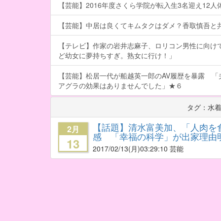
【芸能】2016年度さくら学院が転入生3名迎え12人体制
【芸能】中居は良くてキムタクはダメ？香取慎吾と
【テレビ】作家の岩井志麻子、ロリコン男性に向け
ど幼女に夢持ちすぎ。熟女に行け！」
【芸能】松居一代が船越英一郎のAV履歴を暴露 「
アグラの効果はありませんでした」★６
タグ：水
【話題】清水富美加、「人肉を
2月
感 「幸福の科学」が出家理由
13
2017/02/13
(月)03:29:10 芸能