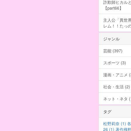
詐欺師ヒカルと
【part66】
主人公「異世界
レム！！たっの
ジャンル
芸能 (397)
スポーツ (3)
漫画・アニメ (3
社会・生活 (2)
ネット・ネタ (1
タグ
松野莉奈 (1)
各
26 (1)
著作権料 