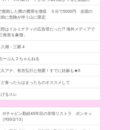
で救助した際の費用を徴収 ５分で5000円 全国の
救助に危険が伴う山に限定
郎はイルミナティの広告塔だった!? 海外メディアで
は三角形を象徴」
八潮・三郷 4
- おーぷん２ちゃんねる
三久アナ、有吉弘行と熱愛！すでに妊娠も★5
けど食ったらはまったものオススメして
上げるスレ
 ガチャピン勤続45年目の非情リストラ ポンキッ
H30/2/13］