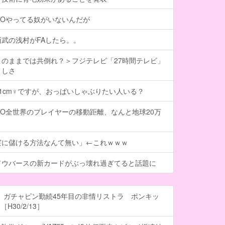
GOやってる奴がいないんだが
武の浅村がFAしたら。。
のままでは共倒れ？＞フジテレビ「27時間テレビ」
々しさ
101cm♀ですが、おっぱいしゃぶりたい人いる？
O全世界のプレイヤーの移動距離、なんと地球20万
実に儲ける方法なんて無い」←これｗｗｗ
ドウバースの新カードがぶっ壊れ過ぎてると話題に
 ガチャピン勤続45年目の非情リストラ ポンキッ
H30/2/13］