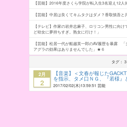
【芸能】2016年度さくら学院が転入生3名迎え12人体制
【芸能】中居は良くてキムタクはダメ？香取慎吾と
【テレビ】作家の岩井志麻子、ロリコン男性に向け
ど幼女に夢持ちすぎ。熟女に行け！」
【芸能】松居一代が船越英一郎のAV履歴を暴露 「
アグラの効果はありませんでした」★６
タグ：
【音楽】＜文春が報じたGACK
2月
を指示、タメ口ＮＧ、『若様』
2
2017/02/02
(木)13:59:51 芸能