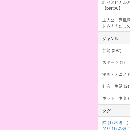
詐欺師ヒカルと
【part66】
主人公「異世界
レム！！たっの
ジャンル
芸能 (397)
スポーツ (3)
漫画・アニメ (3
社会・生活 (2)
ネット・ネタ (1
タグ
隣 (1)
不遇 (1)
吊り (1)
高畑 (