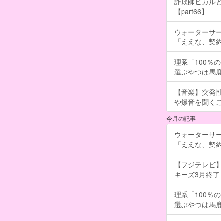
詐欺師ヒカルと
【part66】
ウォーターサ
「ええな、契
理系「100％
選ぶやつは馬
【音楽】突発
や爆音を聞く
今月の記事
ウォーターサ
「ええな、契
【フジテレビ】
キーズ3月終了 ［
理系「100％
選ぶやつは馬