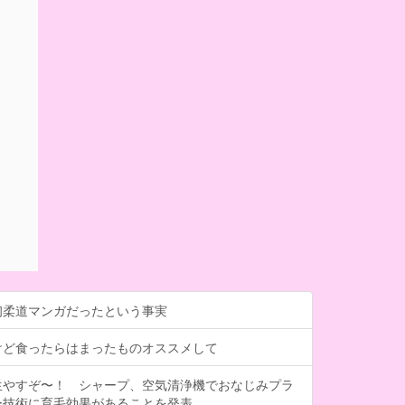
初柔道マンガだったという事実
けど食ったらはまったものオススメして
生やすぞ〜！ シャープ、空気清浄機でおなじみプラ
ー技術に育毛効果があることを発表