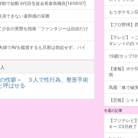
で始動 6代目生徒会長倉島颯良[16/05/07]
もうポケモン
共演できない違和感の深層
【プロ野球】西
て少女の実態を指南「ファンタジーは自由だけ
【テレビ】＜こ
タレントの白
夫婦でAVを鑑賞するも旦那は勃起せず。バイ
19歳Iカップ
３人
【速報】ポケG
周
Tの性癖＞ ３人で性行為、整形手術
と呼ばせる
馬鹿「株で確
【悲報】シャ
今週の記事
【フジテレビ】
キーズ3月終了 ［