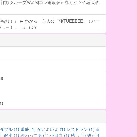
詐欺グループVAZ関コレ追放仮面赤カビツイ垢凍結
転移！」 ← わかる 主人公「俺TUEEEEE！！ハー
しー！！」 ← は？
)
)
ダブル (1)
重盛 (1)
がいよいよ (1)
レストラン (1)
首
1)
銀座 (1)
終わってる (1)
小日向 (1)
感じ (1)
終わり