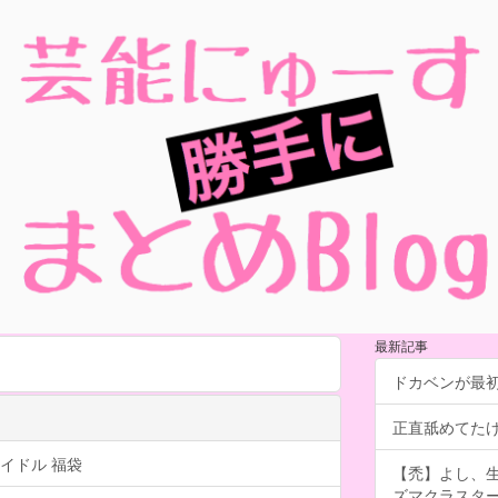
最新記事
ドカベンが最
正直舐めてた
イドル 福袋
【禿】よし、
ズマクラスタ