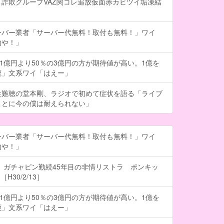
詐欺グループVAZ関コレ追放仮面赤カビツイ垢凍結
ーバー業者「サーバー代無料！取付も無料！」ワイ
約や！」
の1億円より50％の3億円の方が期待値が高い。1億を
鹿」文系ワイ「はえー」
性難聴の堂本剛、ラジオで初めて症状を語る「ライブ
ことに今の僕は耐えられない」
ーバー業者「サーバー代無料！取付も無料！」ワイ
約や！」
 ガチャピン勤続45年目の非情リストラ ポンキッ
H30/2/13］
の1億円より50％の3億円の方が期待値が高い。1億を
鹿」文系ワイ「はえー」