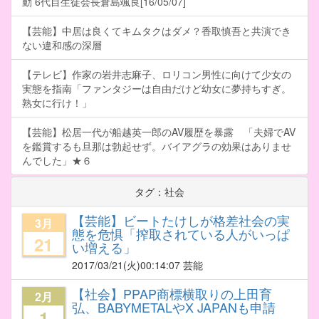
動 6代目生徒会長倉島颯良[16/05/07]
【芸能】中居は良くてキムタクはダメ？香取慎吾と共演でき
ない違和感の深層
【テレビ】作家の岩井志麻子、ロリコン男性に向けて少女の
実態を指南「ファンタジーは自由だけど幼女に夢持ちすぎ。
熟女に行け！」
【芸能】松居一代が船越英一郎のAV履歴を暴露 「夫婦でAV
を鑑賞するも旦那は勃起せず。バイアグラの効果はありませ
んでした」★６
タグ：社会
【芸能】ビートたけしが格差社会の実
3月
態を危惧「搾取されている人がいっぱ
21
い増える」
2017/03/21
(火)00:14:07 芸能
【社会】PPAP商標横取りの上田育
2月
弘、BABYMETALやX JAPANも申請
1