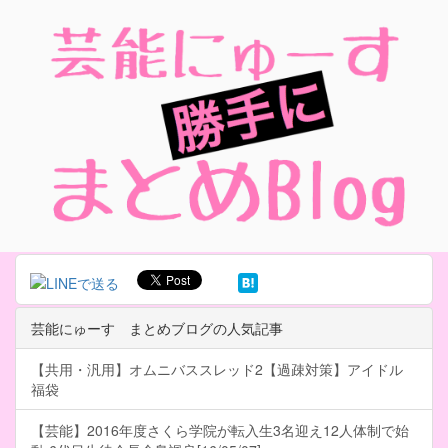
芸能にゅーす まとめブログの人気記事
【共用・汎用】オムニバススレッド2【過疎対策】アイドル
福袋
【芸能】2016年度さくら学院が転入生3名迎え12人体制で始