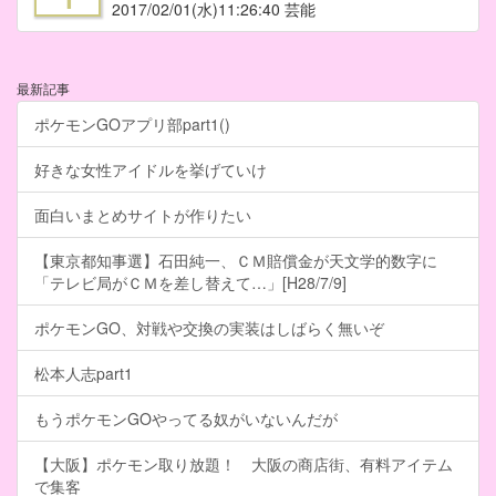
2017/02/01
(水)11:26:40 芸能
最新記事
ポケモンGOアプリ部part1()
好きな女性アイドルを挙げていけ
面白いまとめサイトが作りたい
【東京都知事選】石田純一、ＣＭ賠償金が天文学的数字に
「テレビ局がＣＭを差し替えて…」[H28/7/9]
ポケモンGO、対戦や交換の実装はしばらく無いぞ
松本人志part1
もうポケモンGOやってる奴がいないんだが
【大阪】ポケモン取り放題！ 大阪の商店街、有料アイテム
で集客