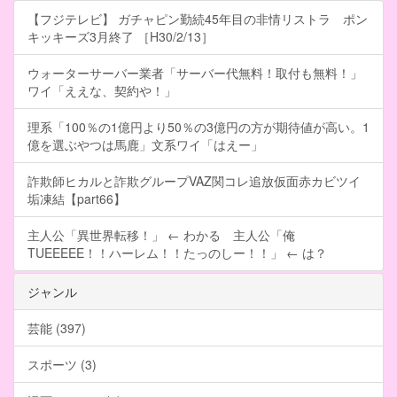
【フジテレビ】 ガチャピン勤続45年目の非情リストラ ポン
キッキーズ3月終了 ［H30/2/13］
ウォーターサーバー業者「サーバー代無料！取付も無料！」
ワイ「ええな、契約や！」
理系「100％の1億円より50％の3億円の方が期待値が高い。1
億を選ぶやつは馬鹿」文系ワイ「はえー」
詐欺師ヒカルと詐欺グループVAZ関コレ追放仮面赤カビツイ
垢凍結【part66】
主人公「異世界転移！」 ← わかる 主人公「俺
TUEEEEE！！ハーレム！！たっのしー！！」 ← は？
ジャンル
芸能 (397)
スポーツ (3)