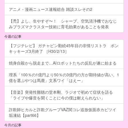
アニメ・漫画ニュース速報総合 雑談スレその2
【禿】よし、生やすぞ〜！ シャープ、空気清浄機でおなじ
みプラズマクラスター技術に育毛効果があることを発表
今週の記事
【フジテレビ】 ガチャピン勤続45年目の非情リストラ ポン
キッキーズ3月終了 ［H30/2/13］
焼身自殺から脱走まで…AIロボットたちの反乱が遂に始まる
理系「100％の1億円より50％の3億円の方が期待値が高い。1
億を選ぶやつは馬鹿」文系ワイ「はえー」
【音楽】突発性難聴の堂本剛、ラジオで初めて症状を語る
「ライブや爆音を聞くことに今の僕は耐えられない」
詐欺師ヒカルと詐欺グループVAZ関コレ追放仮面赤カビツイ
垢凍結【part66】
今月の記事