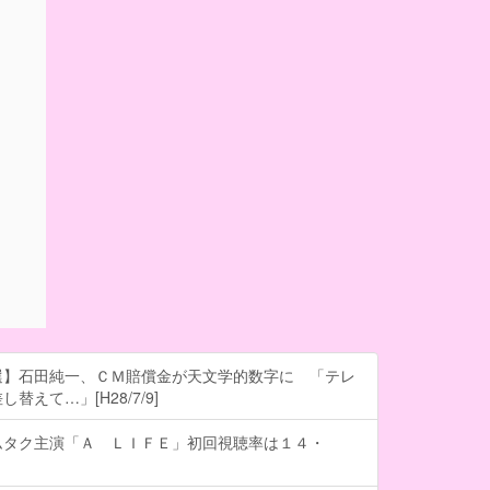
選】石田純一、ＣＭ賠償金が天文学的数字に 「テレ
替えて…」[H28/7/9]
ムタク主演「Ａ ＬＩＦＥ」初回視聴率は１４・