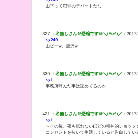
山下って犯罪のデパートだな
327
：
名無しさん＠恐縮です＠＼(^o^)／
：
2017/
>>249
山ピーw、唐沢w
330
：
名無しさん＠恐縮です＠＼(^o^)／
：
2017/
>>1
事務所呼んだ事は認めてるのか
421
：
名無しさん＠恐縮です＠＼(^o^)／
：
2017/
>>1
＞その後、夜も眠れないほどの精神的ショック
コンセントを抜いて生活していると告白してい