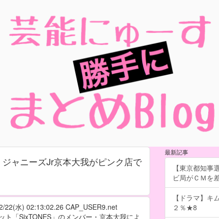
最新記事
ジャニーズJr京本大我がピンク店で
【東京都知事
ビ局がＣＭを差し
【ドラマ】キ
2/22(水) 02:13:02.26
CAP_USER9.net
２％★8
ニット「SixTONES」のメンバー・京本大我によ