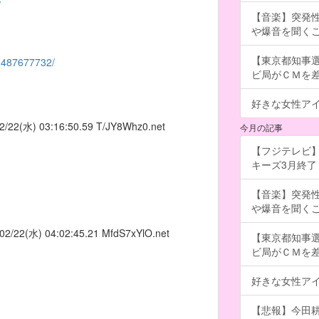
/
【音楽】突発
や爆音を聞く
【東京都知事
/1487677732/
ビ局がＣＭを差し
好きな女性ア
2/22(水) 03:16:50.59
T/JY8Whz0.net
今月の記事
【フジテレビ】
キーズ3月終了 ［
【音楽】突発
や爆音を聞く
02/22(水) 04:02:45.21
MfdS7xYlO.net
【東京都知事
ビ局がＣＭを差し
好きな女性ア
【悲報】今田