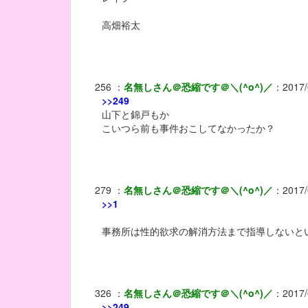
高畑裕太
256
：
名無しさん＠恐縮です＠＼(^o^)／
：
2017/
>>249
山下と錦戸もか
こいつら前も事件おこしてなかったか？
279
：
名無しさん＠恐縮です＠＼(^o^)／
：
2017/
>>1
事務所は性的欲求の解消方法まで指導しないとい
326
：
名無しさん＠恐縮です＠＼(^o^)／
：
2017/
>>249