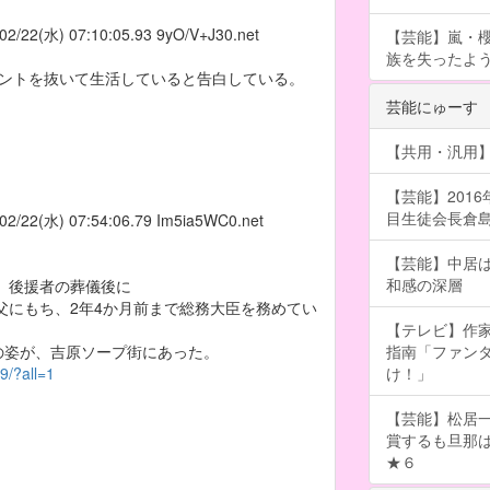
02/22(水) 07:10:05.93
9yO/V+J30.net
【芸能】嵐・
族を失ったよ
セントを抜いて生活していると告白している。
芸能にゅーす
【共用・汎用】
【芸能】201
目生徒会長倉島颯良
02/22(水) 07:54:06.79
Im5ia5WC0.net
【芸能】中居
和感の深層
 後援者の葬儀後に
父にもち、2年4か月前まで総務大臣を務めてい
【テレビ】作
の姿が、吉原ソープ街にあった。
指南「ファン
9/?all=1
け！」
【芸能】松居一
賞するも旦那
★６