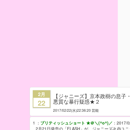
2月
【ジャニーズ】京本政樹の息子・
悪質な暴行疑惑★２
22
2017/02/22
(水)22:36:20 芸能
1
：
ブリティッシュショート ★＠＼(^o^)／
：
2017/0
2月21日発売の「FLASH」が、ジャニーズJr.内ユ