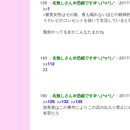
129
：
名無しさん＠恐縮です＠＼(^o^)／
：
2017/
>>1
>被害女性はその後、夜も眠れないほどの精神
うテレビのコンセントを抜いて生活していると
風俗やってる女がこんなたまかね
143
：
名無しさん＠恐縮です＠＼(^o^)／
：
2017/
>>112
22
180
：
名無しさん＠恐縮です＠＼(^o^)／
：
2017/
>>129
,
>>132
,
>>135
加害者はこの事件によりこの店の出入り禁止に
有罪だろ