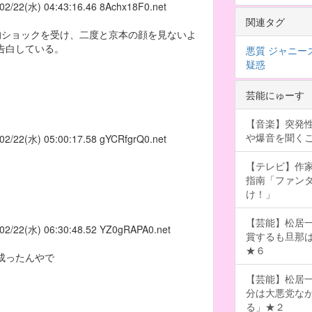
02/22(水) 04:43:16.46
8Achx18F0.net
関連タグ
的ショックを受け、二度と京本の顔を見ないよ
告白している。
悪質
ジャニー
疑惑
芸能にゅーす
【音楽】突発
や爆音を聞く
02/22(水) 05:00:17.58
gYCRfgrQ0.net
【テレビ】作
指南「ファン
け！」
【芸能】松居一
02/22(水) 06:30:48.52
YZ0gRAPA0.net
賞するも旦那
★６
成ったんやで
【芸能】松居
分は大悪党な
る」★２