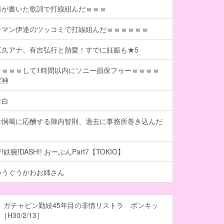
藤が書いた歌詞で打線組んだｗｗｗ
チマン伊達のツッコミで打線組んだｗｗｗｗｗｗ
三久アナ、有吉弘行と熱愛！すでに妊娠も★5
ｗｗｗｗして1時間以内にソニー損保フゥーｗｗｗｗ
ば神
告白
コ恫喝に応酬する陣内智則、過去に事務所巻き込んだ
鉄腕!DASH!! おーぷんPart7【TOKIO】
いうぐうかわお姉さん
 ガチャピン勤続45年目の非情リストラ ポンキッ
H30/2/13］