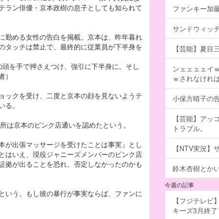
テラン俳優・京本政樹の息子としても知られて
ファンキー加
サンドウィッ
に勤める女性の告白を掲載。京本は、昨年暮れ
のタッチは禁止で、最終的に従業員が下半身を
【芸能】夏目
の頭を手で押さえつけ、強引に下半身に。そし
ンェェェェイ
者）
ｗされなけれ
ョックを受け、二度と京本の顔を見ないようテ
小保方晴子の
いる。
【芸能】アッ
務所は京本のピンク店通いを認めたという。
トラブル。
本が出張マッサージを受けたことは事実』とし
【NTV実況】ザ!
とはいえ、現役ジャニーズメンバーのピンク店
証拠が出ることを恐れ、否定しなかったのかも
鈴木杏樹とか
今週の記事
という。もし彼の暴行が事実ならば、ファンに
【フジテレビ】
キーズ3月終了 ［