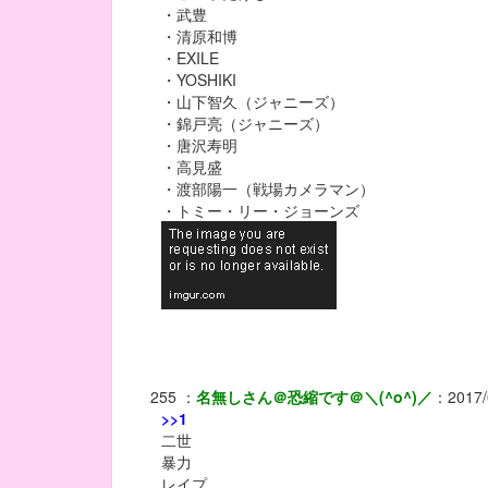
・武豊
・清原和博
・EXILE
・YOSHIKI
・山下智久（ジャニーズ）
・錦戸亮（ジャニーズ）
・唐沢寿明
・高見盛
・渡部陽一（戦場カメラマン）
・トミー・リー・ジョーンズ
255
：
名無しさん＠恐縮です＠＼(^o^)／
：
2017/
>>1
二世
暴力
レイプ