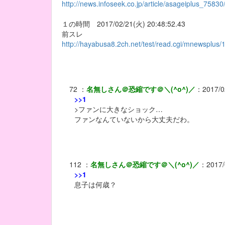
http://news.infoseek.co.jp/article/asageiplus_75830
１の時間 2017/02/21(火) 20:48:52.43
前スレ
http://hayabusa8.2ch.net/test/read.cgi/mnewsplus
72
：
名無しさん＠恐縮です＠＼(^o^)／
：
2017/0
>>1
>ファンに大きなショック…
ファンなんていないから大丈夫だわ。
112
：
名無しさん＠恐縮です＠＼(^o^)／
：
2017/
>>1
息子は何歳？