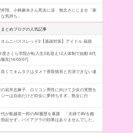
櫻井翔、小林麻央さん死去に涙 無念さにじませ「家
うな気持ち」
 まとめブログの人気記事
オムニバススレッド2【過疎対策】アイドル 福袋
6年度さくら学院が転入生3名迎え12人体制で始動 6代
[16/05/07]
は良くてキムタクはダメ？香取慎吾と共演できない違
家の岩井志麻子、ロリコン男性に向けて少女の実態を
タジーは自由だけど幼女に夢持ちすぎ。熟女に行
代が船越英一郎のAV履歴を暴露 「夫婦でAVを鑑
は勃起せず。バイアグラの効果はありませんでした」