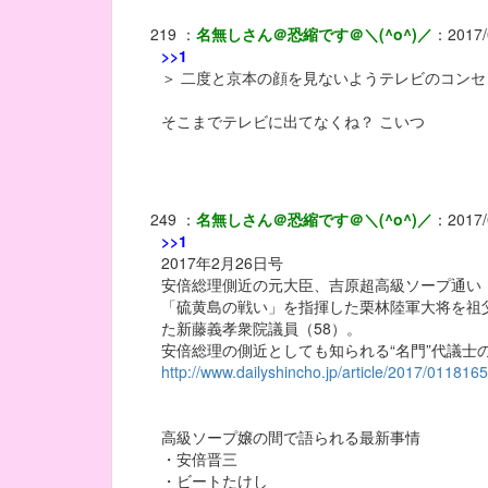
219
：
名無しさん＠恐縮です＠＼(^o^)／
：
2017/
>>1
＞ 二度と京本の顔を見ないようテレビのコン
そこまでテレビに出てなくね？ こいつ
249
：
名無しさん＠恐縮です＠＼(^o^)／
：
2017/
>>1
2017年2月26日号
安倍総理側近の元大臣、吉原超高級ソープ通い
「硫黄島の戦い」を指揮した栗林陸軍大将を祖
た新藤義孝衆院議員（58）。
安倍総理の側近としても知られる“名門”代議士
http://www.dailyshincho.jp/article/2017/0118165
高級ソープ嬢の間で語られる最新事情
・安倍晋三
・ビートたけし