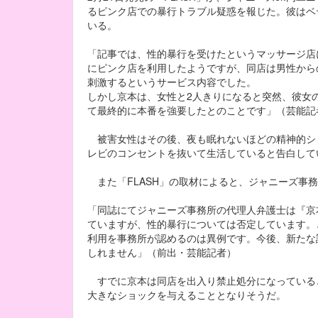
るピンク店での暴行トラブル疑惑を報じた。彼はベ
いる。
「記事では、性的暴行を受けたというマッサージ店
にピンク店を利用したようですが、同店は男性から
刺激するというサービス内容でした。
しかし京本は、女性と2人きりになると突然、彼女
て最終的に本番を強要したとのことです」（芸能記
被害女性はその後、夜も眠れないほどの精神的シ
レビのコンセントを抜いて生活していると告白して
また「FLASH」の取材によると、ジャニーズ事
「同誌にてジャニーズ事務所の代理人弁護士は『京
ていますが、性的暴行については否定しています。
利用を事務所が認めるのは異例です。今後、新たな
しれません」（前出・芸能記者）
すでに京本は同店を出入り禁止処分になっている
大きなショックを与えることとなりそうだ。