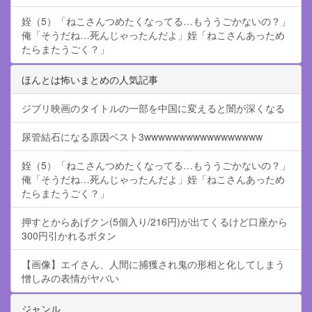
姪（5）「ねこさんつめたくなってる…もううごかないの？」
俺「そうだね…死んじゃったんだよ」姪「ねこさんあっため
たらまたうごく？」
ほんとは怖いまとめの人気記事
ジブリ映画のタイトルの一部を中国に変えると闇が深くなる
尿管結石になる原因ベスト3wwwwwwwwwwwwwwwww
姪（5）「ねこさんつめたくなってる…もううごかないの？」
俺「そうだね…死んじゃったんだよ」姪「ねこさんあっため
たらまたうごく？」
押すとからあげクン(5個入り/216円)が出てくるけど口座から
300円引かれるボタン
【画像】エイさん、人間に捕獲され鬼の形相と化してしまう
憎しみの表情がヤバい
ジャンル