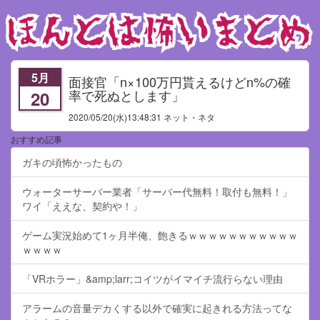
5月
面接官「n×100万円貰えるけどn%の確
率で死ぬとします」
20
2020/05/20
(水)13:48:31 ネット・ネタ
おすすめ記事
ガキの頃怖かったもの
ウォーターサーバー業者「サーバー代無料！取付も無料！」
ワイ「ええな、契約や！」
ゲーム実況始めて1ヶ月半俺、飽きるｗｗｗｗｗｗｗｗｗｗｗ
ｗｗｗｗ
「VRホラー」&amp;larr;コイツがイマイチ流行らない理由
アラームの音量デカくする以外で確実に起きれる方法ってな