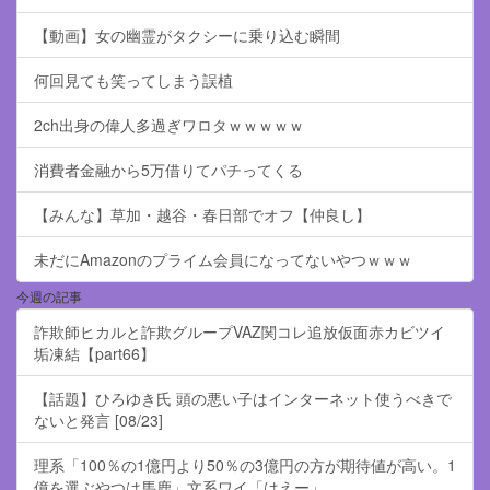
【動画】女の幽霊がタクシーに乗り込む瞬間
何回見ても笑ってしまう誤植
2ch出身の偉人多過ぎワロタｗｗｗｗｗ
消費者金融から5万借りてパチってくる
【みんな】草加・越谷・春日部でオフ【仲良し】
未だにAmazonのプライム会員になってないやつｗｗｗ
今週の記事
詐欺師ヒカルと詐欺グループVAZ関コレ追放仮面赤カビツイ
垢凍結【part66】
【話題】ひろゆき氏 頭の悪い子はインターネット使うべきで
ないと発言 [08/23]
理系「100％の1億円より50％の3億円の方が期待値が高い。1
億を選ぶやつは馬鹿」文系ワイ「はえー」