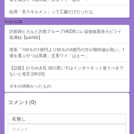
結局「非スキルメン」って工藤だけだったな
今月の記事
詐欺師ヒカルと詐欺グループVAZ関コレ追放仮面赤カビツイ
垢凍結【part66】
理系「100％の1億円より50％の3億円の方が期待値が高い。1
億を選ぶやつは馬鹿」文系ワイ「はえー」
【話題】ひろゆき氏 頭の悪い子はインターネット使うべきで
ないと発言 [08/23]
ガキの頃怖かったもの
コメント(0)