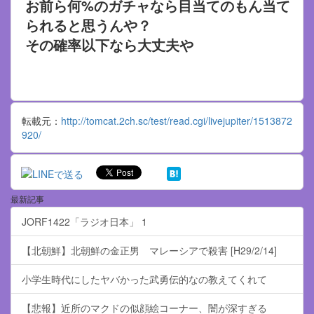
お前ら何%のガチャなら目当てのもん当て
られると思うんや？
その確率以下なら大丈夫や
転載元：
http://tomcat.2ch.sc/test/read.cgi/livejupiter/1513872
920/
最新記事
JORF1422「ラジオ日本」 1
【北朝鮮】北朝鮮の金正男 マレーシアで殺害 [H29/2/14]
小学生時代にしたヤバかった武勇伝的なの教えてくれて
【悲報】近所のマクドの似顔絵コーナー、闇が深すぎる