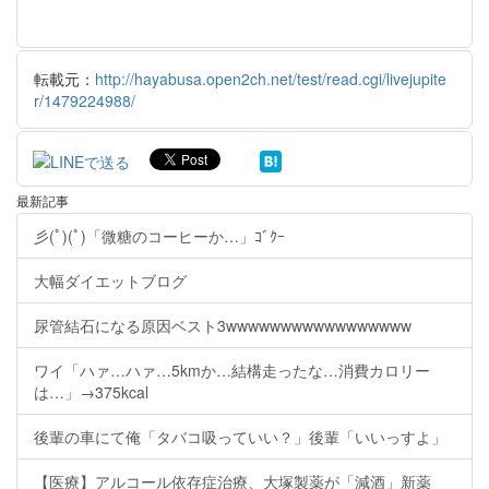
転載元：
http://hayabusa.open2ch.net/test/read.cgi/livejupite
r/1479224988/
最新記事
彡(ﾟ)(ﾟ)「微糖のコーヒーか…」ｺﾞｸｰ
大幅ダイエットブログ
尿管結石になる原因ベスト3wwwwwwwwwwwwwwwww
ワイ「ハァ…ハァ…5kmか…結構走ったな…消費カロリー
は…」→375kcal
後輩の車にて俺「タバコ吸っていい？」後輩「いいっすよ」
【医療】アルコール依存症治療、大塚製薬が「減酒」新薬