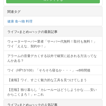
関連タグ
健康
食べ物
料理
ライフ=まとめ=ハックの最新記事
ウォーターサーバー業者「サーバー代無料！取付も無料！」
ワイ「ええな、契約や！」
アラームの音量デカくする以外で確実に起きれる方法ってな
んかある？
ワイ（HP13/100）「そろそろ寝るか・・・」→8時間後
【速報】ワイ、すごく魅力的な工具を見つけてしまう
【悲報】独り暮らし「カレールーはどうしようかな……安い
からこくまろ！」←これ
ライフ=まとめ=ハックの人気記事