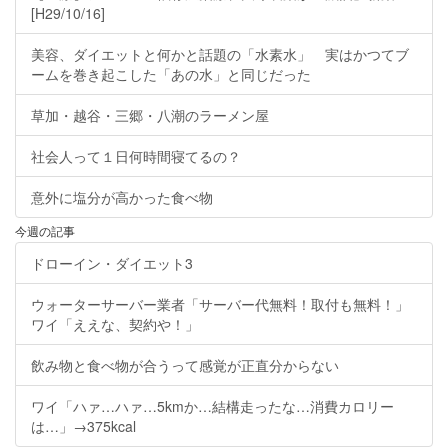
[H29/10/16]
美容、ダイエットと何かと話題の「水素水」 実はかつてブ
ームを巻き起こした「あの水」と同じだった
草加・越谷・三郷・八潮のラーメン屋
社会人って１日何時間寝てるの？
意外に塩分が高かった食べ物
今週の記事
ドローイン・ダイエット3
ウォーターサーバー業者「サーバー代無料！取付も無料！」
ワイ「ええな、契約や！」
飲み物と食べ物が合うって感覚が正直分からない
ワイ「ハァ…ハァ…5kmか…結構走ったな…消費カロリー
は…」→375kcal