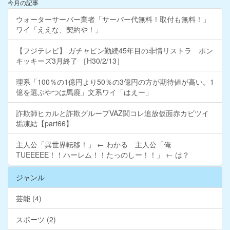
今月の記事
ウォーターサーバー業者「サーバー代無料！取付も無料！」
ワイ「ええな、契約や！」
【フジテレビ】 ガチャピン勤続45年目の非情リストラ ポン
キッキーズ3月終了 ［H30/2/13］
理系「100％の1億円より50％の3億円の方が期待値が高い。1
億を選ぶやつは馬鹿」文系ワイ「はえー」
詐欺師ヒカルと詐欺グループVAZ関コレ追放仮面赤カビツイ
垢凍結【part66】
主人公「異世界転移！」 ← わかる 主人公「俺
TUEEEEE！！ハーレム！！たっのしー！！」 ← は？
ジャンル
芸能 (4)
スポーツ (2)