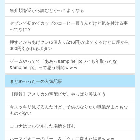
魚介類を逆から読むとかっこよくなる
セブンで初めてカップのコーヒー買うんだけど気を付ける事
ってなに？
押すとからあげクン(5個入り/216円)が出てくるけど口座から
300円引かれるボタン
ゲームやってて「ああっ&amp;hellip;ワイも年取ったな
&amp;hellip;」って思う瞬間ｗｗｗ
まとめっったーの人気記事
【朗報】アメリカの宅配ピザ、やっぱり美味そう
今スッキリ見てるんだけど、子供のなりたい職業がまともな
ものがない
コロナはツルツルした場所を好む
ハーマイオニーの「ー」を「ク」に変えた結果ｗｗｗ