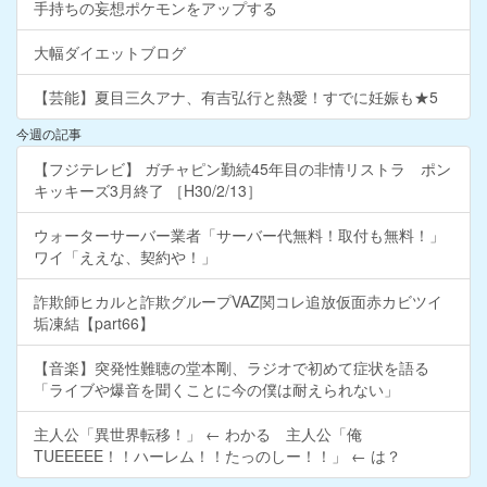
手持ちの妄想ポケモンをアップする
大幅ダイエットブログ
【芸能】夏目三久アナ、有吉弘行と熱愛！すでに妊娠も★5
今週の記事
【フジテレビ】 ガチャピン勤続45年目の非情リストラ ポン
キッキーズ3月終了 ［H30/2/13］
ウォーターサーバー業者「サーバー代無料！取付も無料！」
ワイ「ええな、契約や！」
詐欺師ヒカルと詐欺グループVAZ関コレ追放仮面赤カビツイ
垢凍結【part66】
【音楽】突発性難聴の堂本剛、ラジオで初めて症状を語る
「ライブや爆音を聞くことに今の僕は耐えられない」
主人公「異世界転移！」 ← わかる 主人公「俺
TUEEEEE！！ハーレム！！たっのしー！！」 ← は？