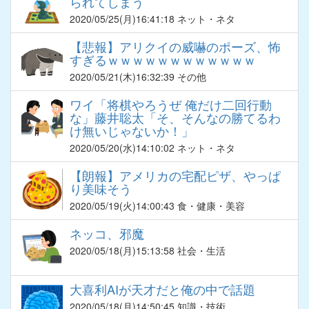
られてしまう
2020/05/25
(月)16:41:18 ネット・ネタ
【悲報】アリクイの威嚇のポーズ、怖
すぎるｗｗｗｗｗｗｗｗｗｗｗｗ
2020/05/21
(木)16:32:39 その他
ワイ「将棋やろうぜ 俺だけ二回行動
な」藤井聡太「そ、そんなの勝てるわ
け無いじゃないか！」
2020/05/20
(水)14:10:02 ネット・ネタ
【朗報】アメリカの宅配ピザ、やっぱ
り美味そう
2020/05/19
(火)14:00:43 食・健康・美容
ネッコ、邪魔
2020/05/18
(月)15:13:58 社会・生活
大喜利AIが天才だと俺の中で話題
2020/05/18
(月)14:50:45 知識・技術