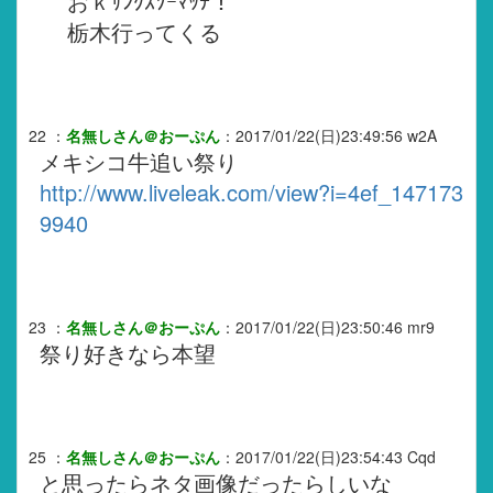
おｋｻﾝｸｽｿｰﾏｯﾁ！
栃木行ってくる
22
：
名無しさん＠おーぷん
：
2017/01/22(日)23:49:56
w2A
メキシコ牛追い祭り
http://www.liveleak.com/view?i=4ef_147173
9940
23
：
名無しさん＠おーぷん
：
2017/01/22(日)23:50:46
mr9
祭り好きなら本望
25
：
名無しさん＠おーぷん
：
2017/01/22(日)23:54:43
Cqd
と思ったらネタ画像だったらしいな