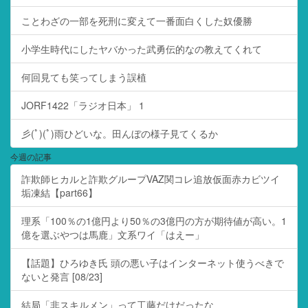
ことわざの一部を死刑に変えて一番面白くした奴優勝
小学生時代にしたヤバかった武勇伝的なの教えてくれて
何回見ても笑ってしまう誤植
JORF1422「ラジオ日本」 1
彡(ﾟ)(ﾟ)雨ひどいな。田んぼの様子見てくるか
今週の記事
詐欺師ヒカルと詐欺グループVAZ関コレ追放仮面赤カビツイ
垢凍結【part66】
理系「100％の1億円より50％の3億円の方が期待値が高い。1
億を選ぶやつは馬鹿」文系ワイ「はえー」
【話題】ひろゆき氏 頭の悪い子はインターネット使うべきで
ないと発言 [08/23]
結局「非スキルメン」って工藤だけだったな