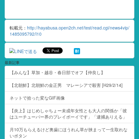
転載元：
http://hayabusa.open2ch.net/test/read.cgi/news4vip/
1485095792/l10
最新記事
【みんな】草加・越谷・春日部でオフ【仲良し】
【北朝鮮】北朝鮮の金正男 マレーシアで殺害 [H29/2/14]
ネットで拾った変なGIF画像
【炎上】はじめしゃちょー未成年女性とも大人の関係か「彼
はユーチューバー界のプレイボーイです」「逮捕ありえる」
月10万もらえるけど奥歯にほうれん草が挟まって一生取れな
いボタン