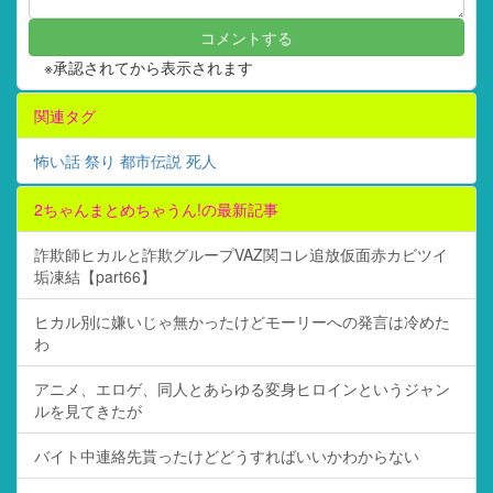
※承認されてから表示されます
関連タグ
怖い話
祭り
都市伝説
死人
2ちゃんまとめちゃうん!の最新記事
詐欺師ヒカルと詐欺グループVAZ関コレ追放仮面赤カビツイ
垢凍結【part66】
ヒカル別に嫌いじゃ無かったけどモーリーへの発言は冷めた
わ
アニメ、エロゲ、同人とあらゆる変身ヒロインというジャン
ルを見てきたが
バイト中連絡先貰ったけどどうすればいいかわからない