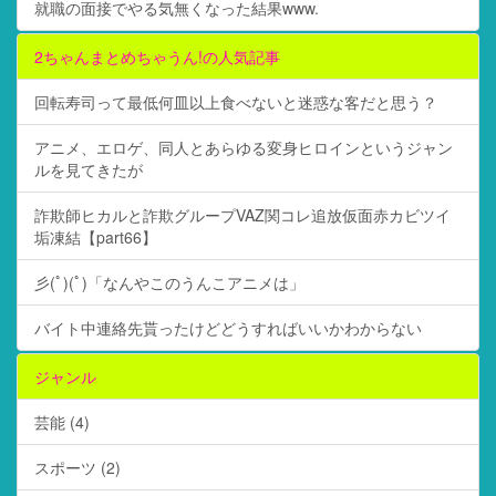
就職の面接でやる気無くなった結果www.
2ちゃんまとめちゃうん!の人気記事
回転寿司って最低何皿以上食べないと迷惑な客だと思う？
アニメ、エロゲ、同人とあらゆる変身ヒロインというジャン
ルを見てきたが
詐欺師ヒカルと詐欺グループVAZ関コレ追放仮面赤カビツイ
垢凍結【part66】
彡(ﾟ)(ﾟ)「なんやこのうんこアニメは」
バイト中連絡先貰ったけどどうすればいいかわからない
ジャンル
芸能 (4)
スポーツ (2)