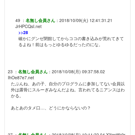
49
：
名無し会員さん
：
2018/10/09(火) 12:41:31.21
JrHPCQsI.net
>>28
確かにグンゼ閉館してからココの書き込みが荒れてきて
るよね！前はもっとゆるゆるだったのにな。
23
：
名無し会員さん
：
2018/10/08(月) 09:37:58.02
IhOe87e7.net
たぶんね、あの子、自分のプログラムに参加してない会員以
外は露骨にスルーぎみなんだよね。言われてるニアンスはわ
かる。
あとあのタメ口…、どうにかならないの？
27
：
名無し会員さん
：
2018/10/08(月) 10:11:22.04
X3jmt8k9r