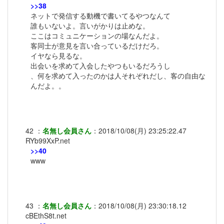
>>38
ネットで発信する動機で書いてるやつなんて
誰もいないよ。言いがかりは止めな。
ここはコミュニケーションの場なんだよ。
客同士が意見を言い合っているだけだろ。
イヤなら見るな。
出会いを求めて入会したやつもいるだろうし
、何を求めて入ったのかは人それぞれだし、客の自由な
んだよ。。
42
：
名無し会員さん
：
2018/10/08(月) 23:25:22.47
RYb99XxP.net
>>40
www
43
：
名無し会員さん
：
2018/10/08(月) 23:30:18.12
cBEthS8t.net