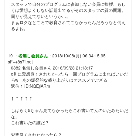
スタッフで自分のプログラムに参加しない会員に挨拶、もし
くは愛想よくしない話題出てるがそのスタッフの質の問題。
周りが見えてないというか…。
まぁロクなところで教育されてこなかったんだろうなと伺え
るよね。
19
：
名無し会員さん
：
2018/10/08(月) 06:34:15.95
sF++8s7i.net
0882 名無し会員さん 2018/09/28 21:18:17
o川に愛想良くされたかったら一回プログラムに出ればいいだ
ろw あの爆発的な盛り上がりはオススメでござる
返信 1 ID:NQEjlARm
↑ ↑ ↑ ↑ ↑
しばらく5ちゃん見てなかったらこれ書いてんのいたみたいだ
な。
これ書いたの誰だ？
愛想良くされたかったら？