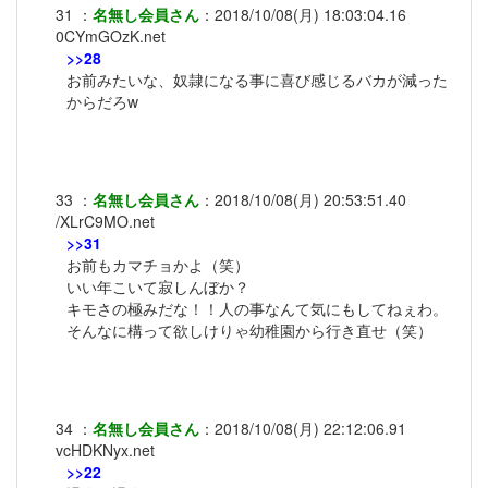
31
：
名無し会員さん
：
2018/10/08(月) 18:03:04.16
0CYmGOzK.net
>>28
お前みたいな、奴隷になる事に喜び感じるバカが減った
からだろw
33
：
名無し会員さん
：
2018/10/08(月) 20:53:51.40
/XLrC9MO.net
>>31
お前もカマチョかよ（笑）
いい年こいて寂しんぼか？
キモさの極みだな！！人の事なんて気にもしてねぇわ。
そんなに構って欲しけりゃ幼稚園から行き直せ（笑）
34
：
名無し会員さん
：
2018/10/08(月) 22:12:06.91
vcHDKNyx.net
>>22