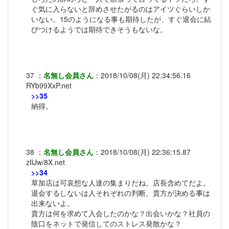
ぐ気に入らないと辞めさせたがるのはアイツぐらいしか
いない。15のようになる事も期待したが、すぐ退会に結
びつけるようでは期待できそうもないな。
37
：
名無し会員さん
：
2018/10/08(月) 22:34:56.16
RYb99XxP.net
>>35
納得。
38
：
名無し会員さん
：
2018/10/08(月) 22:36:15.87
zIlJw/8X.net
>>34
草加店は可哀想な人達の集まりだね。店長含めてだよ。
退会するしないは人それぞれの判断。貴方が決める事は
出来ないよ。
貴方は何を求めて入会したのかな？出会いかな？社員の
陰口をネットで発信してのストレス発散かな？