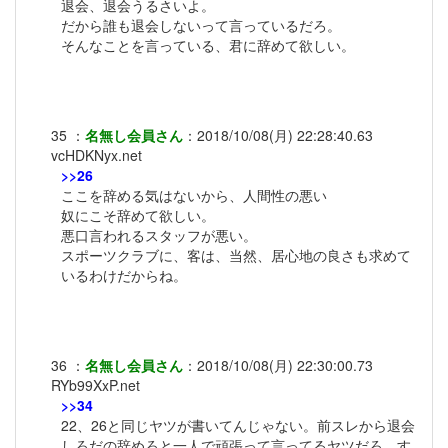
退会、退会うるさいよ。
だから誰も退会しないって言っているだろ。
そんなことを言っている、君に辞めて欲しい。
35
：
名無し会員さん
：
2018/10/08(月) 22:28:40.63
vcHDKNyx.net
>>26
ここを辞める気はないから、人間性の悪い
奴にこそ辞めて欲しい。
悪口言われるスタッフが悪い。
スポーツクラブに、客は、当然、居心地の良さも求めて
いるわけだからね。
36
：
名無し会員さん
：
2018/10/08(月) 22:30:00.73
RYb99XxP.net
>>34
22、26と同じヤツが書いてんじゃない。前スレから退会
しろだの辞めろと一人で頑張って言ってるヤツだろ。す