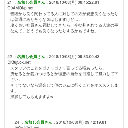
21
：
名無し会員さん
：
2018/10/08(月) 08:45:22.81
G9AMOI/p.net
普段から良く関わってる人に対しての方が愛想良くなったり
は普通にありそうな気はしますけど…。
凄く良い社員さん異動してきたら、今批判されてる人達の事
なんて、どうでも良くなったりするかもですね。
22
：
名無し会員さん
：
2018/10/08(月) 09:33:00.43
DKf6j5ok.net
スタッフのことをゴチャゴチャ言ってる暇あったら、
痩せるとか筋力つけるとか理想の自分を目指して努力して下
さい。
そうでないなら退会して他のジムに行くことをオススメしま
す。
挨拶してもらえますよw
24
：
名無し会員さん
：
2018/10/08(月) 09:42:19.81
IhOe87e7.net