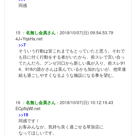
同感
15
：
名無し会員さん
：
2018/10/07(日) 09:54:53.79
4J+YqsHa.net
>>7
そういう行動は皆これまでもとっていたと思う。それで
も目に付く行動をする者がいたから、前スレで言い合っ
てたんだろ。グンゼ川口から新しい風が入り、前スレ91
4、918の誰かさんは喜んでいるかも知れないが、他常連
組も過ごしやすくなるような施設になる事を望む。
16
：
名無し会員さん
：
2018/10/07(日) 10:12:19.43
ECpflqWl.net
>>15
同感です！
お客みんなが、気持ち良く過ごせる草加店に
なってほしいです。