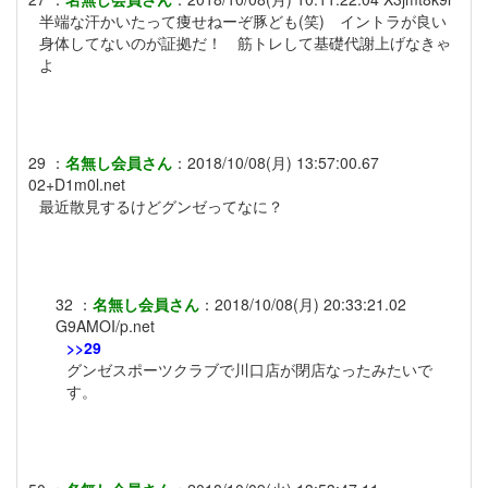
半端な汗かいたって痩せねーぞ豚ども(笑) イントラが良い
身体してないのが証拠だ！ 筋トレして基礎代謝上げなきゃ
よ
29
：
名無し会員さん
：
2018/10/08(月) 13:57:00.67
02+D1m0l.net
最近散見するけどグンゼってなに？
32
：
名無し会員さん
：
2018/10/08(月) 20:33:21.02
G9AMOI/p.net
>>29
グンゼスポーツクラブで川口店が閉店なったみたいで
す。