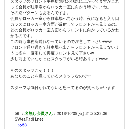
スタッフのフロント事務所隠れの話題に上がってますがこれ
って会員が駐車場からロッカー室に向かう時ですよね。
その逆パターンもあるんですよ。
会員がロッカー室から駐車場へ向かう時、夜になると入り口
ガラスにロッカー室方面が反射してフロントから見えるの。
どの会員がロッカー室方面からフロントに向かっているかわ
かるのです。
この時も事務所隠れやっているので注意して下さいwww
フロント通り過ぎて駐車場へ出たらフロントから見えないよ
うに姿を一度消して再度フロント見て下さいw
少し前までいなかったスタッフがいる時ありますwww
そのスタッフこそ！！！
あなたのことを嫌っているスタッフなのです！！！
スタッフは気付かれてないと思ってるのが笑っちゃいます。
56
：
名無し会員さん
：
2018/10/09(火) 21:25:23.06
SW4aR1dH.net
>>53