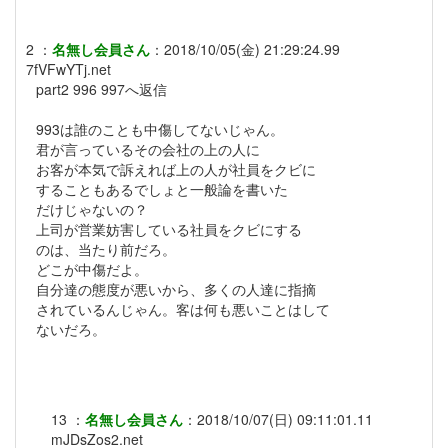
2
：
名無し会員さん
：
2018/10/05(金) 21:29:24.99
7fVFwYTj.net
part2 996 997へ返信
993は誰のことも中傷してないじゃん。
君が言っているその会社の上の人に
お客が本気で訴えれば上の人が社員をクビに
することもあるでしょと一般論を書いた
だけじゃないの？
上司が営業妨害している社員をクビにする
のは、当たり前だろ。
どこが中傷だよ。
自分達の態度が悪いから、多くの人達に指摘
されているんじゃん。客は何も悪いことはして
ないだろ。
13
：
名無し会員さん
：
2018/10/07(日) 09:11:01.11
mJDsZos2.net