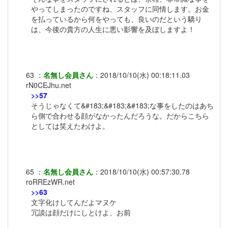
やってしまったのですね、スタッフに同情します。お金
を払っているから何をやっても、良いのだという驕り
は、今後の貴方の人生に悪い影響を及ぼしますよ！
63
：
名無し会員さん
：
2018/10/10(水) 00:18:11.03
rN0CEJhu.net
>>57
そうじゃなくて&#183;&#183;&#183;な事をしたのはあち
ら側で合わせる顔がなかったんだろうな。だからこちら
としては笑えたわけよ。
65
：
名無し会員さん
：
2018/10/10(水) 00:57:30.78
roRREzWR.net
>>63
文字化けしてんだよマヌケ
冗談は顔だけにしとけよ、お前