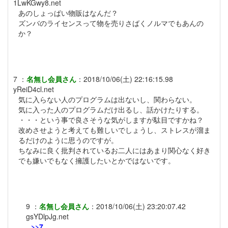
1LwKGwy8.net
あのしょっぱい物販はなんだ？
ズンバのライセンスって物を売りさばくノルマでもあんの
か？
7
：
名無し会員さん
：
2018/10/06(土) 22:16:15.98
yReiD4cl.net
気に入らない人のプログラムは出ないし、関わらない。
気に入った人のプログラムだけ出るし、話かけたりする。
・・・という事で良さそうな気がしますが駄目ですかね？
改めさせようと考えても難しいでしょうし、ストレスが溜ま
るだけのように思うのですが。
ちなみに良く批判されているお二人にはあまり関心なく好き
でも嫌いでもなく擁護したいとかではないです。
9
：
名無し会員さん
：
2018/10/06(土) 23:20:07.42
gsYDlpJg.net
>>7