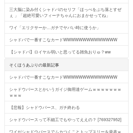
三大脳に染み付くシャドバのセリフ「ほっぺをぶち落とすぜ
ぇ 」「超絶可愛いフィーナちゃんにおまかせってね」
ワイ「エリクサーか…ガチでヤバい時に使うか」
シャドバで一番すこなカードWWWWWWWWWWWWWW
【シャドバ】ロイヤル弱いと思ってる雑魚おりゅ？ww
そくほうあぷりの最新記事
シャドバで一番すこなカードWWWWWWWWWWWWWW
シャドウバースとかいうガイジ御用達ゲームｗｗｗｗｗｗｗ
ｗｗｗ
【悲報】シャドウバース、ガチ終わる
シャドウバースって不細工でもやってええの？ [769327952]
ワイがシャドウバースでムカつくことトップスリーを発表ｗ