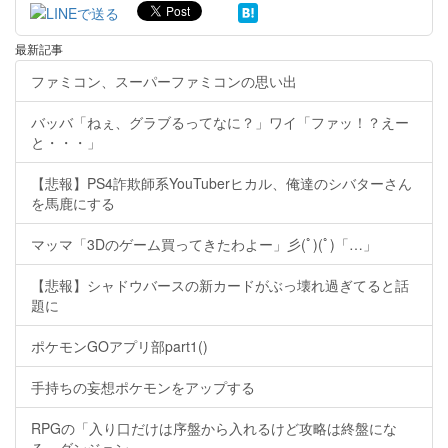
最新記事
ファミコン、スーパーファミコンの思い出
バッバ「ねぇ、グラブるってなに？」ワイ「ファッ！？えー
と・・・」
【悲報】PS4詐欺師系YouTuberヒカル、俺達のシバターさん
を馬鹿にする
マッマ「3Dのゲーム買ってきたわよー」彡(ﾟ)(ﾟ)「…」
【悲報】シャドウバースの新カードがぶっ壊れ過ぎてると話
題に
ポケモンGOアプリ部part1()
手持ちの妄想ポケモンをアップする
RPGの「入り口だけは序盤から入れるけど攻略は終盤にな
る」ダンジョン