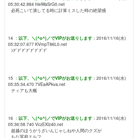
05:30:42.884
hleWaSrG0.net
必死こいて潰してる時に計算ミスした時の絶望感
14
：
以下、＼(^o^)／でVIPがお送りします
：
2016/11/16(水)
05:32:07.677
KVmpT86L0.net
ﾝｱﾞｱﾞｱﾞｱﾞｱﾞｱﾞｱﾞｱﾞ
15
：
以下、＼(^o^)／でVIPがお送りします
：
2016/11/16(水)
05:35:34.470
7VEaAPkva.net
ティアも大概
16
：
以下、＼(^o^)／でVIPがお送りします
：
2016/11/16(水)
05:36:58.740
VczEXlz40.net
超越のほうがうざいんじゃしねや人間のクズが
ちな冥府エルフ