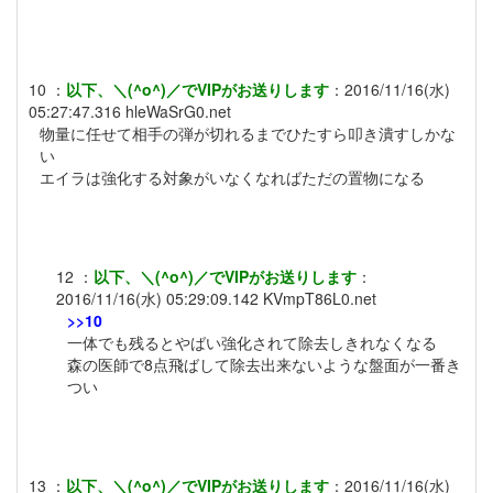
10
：
以下、＼(^o^)／でVIPがお送りします
：
2016/11/16(水)
05:27:47.316
hleWaSrG0.net
物量に任せて相手の弾が切れるまでひたすら叩き潰すしかな
い
エイラは強化する対象がいなくなればただの置物になる
12
：
以下、＼(^o^)／でVIPがお送りします
：
2016/11/16(水) 05:29:09.142
KVmpT86L0.net
>>10
一体でも残るとやばい強化されて除去しきれなくなる
森の医師で8点飛ばして除去出来ないような盤面が一番き
つい
13
：
以下、＼(^o^)／でVIPがお送りします
：
2016/11/16(水)