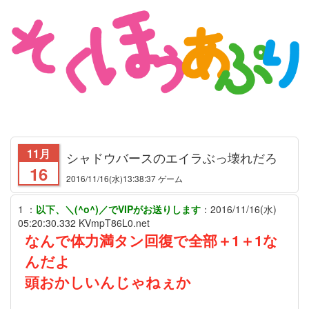
11月
シャドウバースのエイラぶっ壊れだろ
16
2016/11/16
(水)13:38:37 ゲーム
1
：
以下、＼(^o^)／でVIPがお送りします
：
2016/11/16(水)
05:20:30.332
KVmpT86L0.net
なんで体力満タン回復で全部＋1＋1な
んだよ
頭おかしいんじゃねぇか