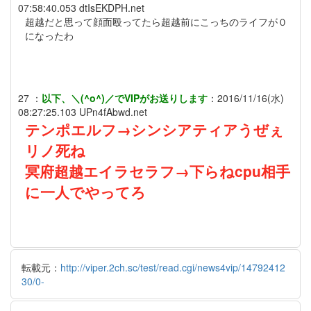
07:58:40.053
dtIsEKDPH.net
超越だと思って顔面殴ってたら超越前にこっちのライフが０
になったわ
27
：
以下、＼(^o^)／でVIPがお送りします
：
2016/11/16(水)
08:27:25.103
UPn4fAbwd.net
テンポエルフ→シンシアティアうぜぇ
リノ死ね
冥府超越エイラセラフ→下らねcpu相手
に一人でやってろ
転載元：
http://viper.2ch.sc/test/read.cgi/news4vip/14792412
30/0-