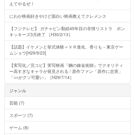
えてやるぜ！
にわか映画好きやけど面白い映画教えてクレメンス
【フジテレビ】 ガチャピン勤続45年目の非情リストラ ポン
キッキーズ3月終了 ［H30/2/13］
【話題】イケメンと挙式体験＝ＶＲ進化、香りも－東京ゲー
ムショウ[H29/9/23]
【実写化／完コピ】実写映画『鋼の錬金術師』でクオリティ
ー高すぎなキャラが発見される / 原作ファン「原作に忠実」
「○○がクソ可愛い」［H29/7/14］
ジャンル
芸能 (7)
スポーツ (7)
ゲーム (8)