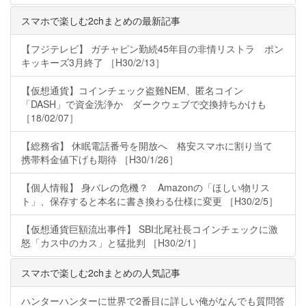
スマホで楽しむ2chまとめの最新記事
【フジテレビ】 ガチャピン勤続45年目の非情リストラ ポン
キッキーズ3月終了 ［H30/2/13］
【仮想通貨】コインチェック盗難NEM、匿名コイン
「DASH」で資金洗浄か ダークウェブで交換持ちかけも
［18/02/07］
【総務省】 休眠電話番号を開放へ 格安スマホに割り当て
携帯料金値下げも期待 ［H30/1/26］
【個人情報】 身バレの危機？ Amazonの「ほしい物リス
ト」、保存すると本名に書き換わる仕様に変更 ［H30/2/5］
【仮想通貨巨額流出事件】 SBI北尾社長コインチェックに激
怒「カス中のカス」と猛批判 ［H30/2/1］
スマホで楽しむ2chまとめの人気記事
ハンターハンターに世界で2番目に詳しい俺がなんでも質問答