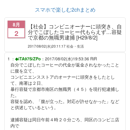
スマホで楽しむ2chまとめ
8月
【社会】コンビニオーナーに頭突き、自
分でこぼしたコーヒー代もらえず…容疑
2
で京都の無職男逮捕 [H29/8/2]
2017/08/02
(水)20:11:17 社会・生活
1
：
◆iTA97S/ZPo
：
2017/08/02(水)19:53:36
RiR
自分でこぼしたコーヒーの代金が返金されなかったこと
に腹を立て、
コンビニエンスストアのオーナーに頭突きをしたとし
て、南署は２日、
暴行容疑で京都市南区の無職男（４５）を現行犯逮捕し
た。
容疑を認め、「腹が立った。対応が許せなかった」など
と供述しているという。
逮捕容疑は同日午前４時２０分ごろ、同区のコンビニ店
内で