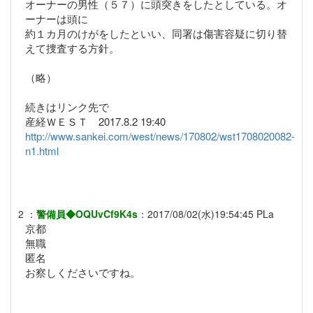
オーナーの男性（５７）に頭突きをしたとしている。オ
ーナーは頭に
約１カ月のけがをしたといい、同署は傷害容疑に切り替
えて捜査する方針。
（略）
続きはリンク先で
産経ＷＥＳＴ 2017.8.2 19:40
http://www.sankei.com/west/news/170802/wst1708020082-
n1.html
2
：
警備員◆OQUvCf9K4s
：
2017/08/02(水)19:54:45
PLa
京都
無職
匿名
お察しくださいですね。