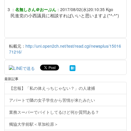
3
：
名無しさん＠おーぷん
：
2017/08/02(水)20:10:35
Kgo
民進党の小西議員に相談すればいいと思いますよ(*^-^*)
転載元：
http://uni.open2ch.net/test/read.cgi/newsplus/15016
71216/
最新記事
【悲報】「私の体えっちじゃない？」の人逮捕
アパートで隣の女子学生から苦情が来たみたい
業務スーパーでバイトしてるけど何か質問ある？
獨協大学前駅＜草加松原＞