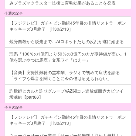
みプラズマクラスター技術に育毛効果があることを発表
今週の記事
【フジテレビ】 ガチャピン勤続45年目の非情リストラ ポン
キッキーズ3月終了 ［H30/2/13］
焼身自殺から脱走まで…AIロボットたちの反乱が遂に始まる
理系「100％の1億円より50％の3億円の方が期待値が高い。1
億を選ぶやつは馬鹿」文系ワイ「はえー」
【音楽】突発性難聴の堂本剛、ラジオで初めて症状を語る
「ライブや爆音を聞くことに今の僕は耐えられない」
詐欺師ヒカルと詐欺グループVAZ関コレ追放仮面赤カビツイ
垢凍結【part66】
今月の記事
【フジテレビ】 ガチャピン勤続45年目の非情リストラ ポン
キッキーズ3月終了 ［H30/2/13］
ウォーターサーバー業者「サーバー代無料！取付も無料！」