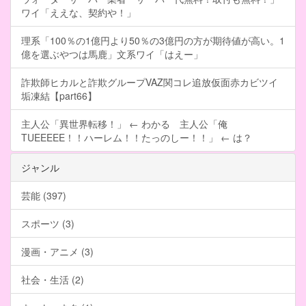
ワイ「ええな、契約や！」
理系「100％の1億円より50％の3億円の方が期待値が高い。1
億を選ぶやつは馬鹿」文系ワイ「はえー」
詐欺師ヒカルと詐欺グループVAZ関コレ追放仮面赤カビツイ
垢凍結【part66】
主人公「異世界転移！」 ← わかる 主人公「俺
TUEEEEE！！ハーレム！！たっのしー！！」 ← は？
ジャンル
芸能 (397)
スポーツ (3)
漫画・アニメ (3)
社会・生活 (2)