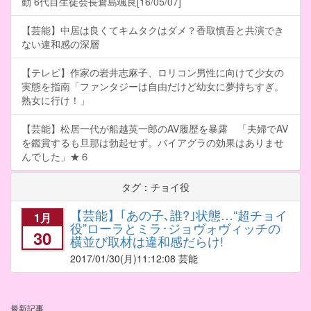
動 6代目生徒会長倉島颯良[16/05/07]
【芸能】中居は良くてキムタクはダメ？香取慎吾と共演でき
ない違和感の深層
【テレビ】作家の岩井志麻子、ロリコン男性に向けて少女の
実態を指南「ファンタジーは自由だけど幼女に夢持ちすぎ。
熟女に行け！」
【芸能】松居一代が船越英一郎のAV履歴を暴露 「夫婦でAV
を鑑賞するも旦那は勃起せず。バイアグラの効果はありませ
んでした」★６
タグ：チョイ役
【芸能】｢あの子､誰?｣状態…“超チョイ
1月
役”ローラとミラ･ジョヴォヴィッチの
30
横並び取材は違和感だらけ!
2017/01/30
(月)11:12:08 芸能
最新記事