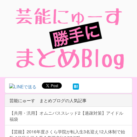
芸能にゅーす まとめブログの人気記事
【共用・汎用】オムニバススレッド2【過疎対策】アイドル
福袋
【芸能】2016年度さくら学院が転入生3名迎え12人体制で始