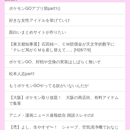
ポケモンGOアプリ部part1()
好きな女性アイドルを挙げていけ
面白いまとめサイトが作りたい
【東京都知事選】石田純一、ＣＭ賠償金が天文学的数字に
「テレビ局がＣＭを差し替えて…」[H28/7/9]
ポケモンGO、対戦や交換の実装はしばらく無いぞ
松本人志part1
もうポケモンGOやってる奴がいないんだが
【大阪】ポケモン取り放題！ 大阪の商店街、有料アイテム
で集客
アニメ・漫画ニュース速報総合 雑談スレその2
【禿】よし、生やすぞ〜！ シャープ、空気清浄機でおなじ