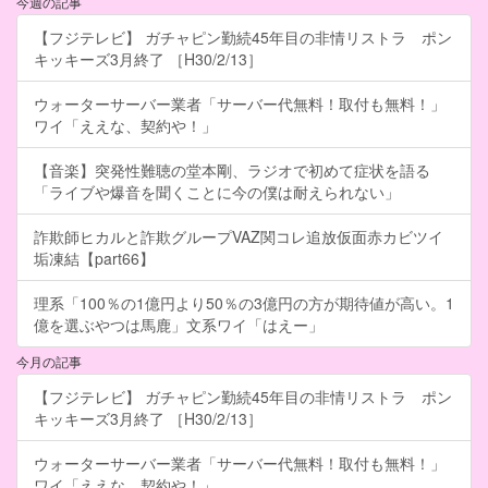
今週の記事
【フジテレビ】 ガチャピン勤続45年目の非情リストラ ポン
キッキーズ3月終了 ［H30/2/13］
ウォーターサーバー業者「サーバー代無料！取付も無料！」
ワイ「ええな、契約や！」
【音楽】突発性難聴の堂本剛、ラジオで初めて症状を語る
「ライブや爆音を聞くことに今の僕は耐えられない」
詐欺師ヒカルと詐欺グループVAZ関コレ追放仮面赤カビツイ
垢凍結【part66】
理系「100％の1億円より50％の3億円の方が期待値が高い。1
億を選ぶやつは馬鹿」文系ワイ「はえー」
今月の記事
【フジテレビ】 ガチャピン勤続45年目の非情リストラ ポン
キッキーズ3月終了 ［H30/2/13］
ウォーターサーバー業者「サーバー代無料！取付も無料！」
ワイ「ええな、契約や！」