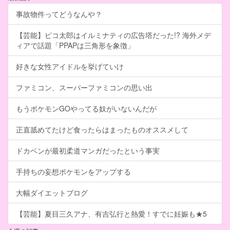
事故物件ってどうなんや？
【芸能】ピコ太郎はイルミナティの広告塔だった!? 海外メデ
ィアで話題「PPAPは三角形を象徴」
好きな女性アイドルを挙げていけ
ファミコン、スーパーファミコンの思い出
もうポケモンGOやってる奴がいないんだが
正直舐めてたけど食ったらはまったものオススメして
ドカベンが最初柔道マンガだったという事実
手持ちの妄想ポケモンをアップする
大幅ダイエットブログ
【芸能】夏目三久アナ、有吉弘行と熱愛！すでに妊娠も★5