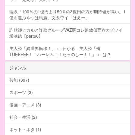
理系「100％の1億円より50％の3億円の方が期待値が高い。1
億を選ぶやつは馬鹿」文系ワイ「はえー」
詐欺師ヒカルと詐欺グループVAZ関コレ追放仮面赤カビツイ
垢凍結【part66】
主人公「異世界転移！」 ← わかる 主人公「俺
TUEEEEE！！ハーレム！！たっのしー！！」 ← は？
ジャンル
芸能 (397)
スポーツ (3)
漫画・アニメ (3)
社会・生活 (2)
ネット・ネタ (1)