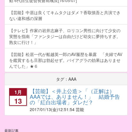
動 6代目生徒会長倉島颯良[16/05/07]
【芸能】中居は良くてキムタクはダメ？香取慎吾と共演でき
ない違和感の深層
【テレビ】作家の岩井志麻子、ロリコン男性に向けて少女の
実態を指南「ファンタジーは自由だけど幼女に夢持ちすぎ。
熟女に行け！」
【芸能】松居一代が船越英一郎のAV履歴を暴露 「夫婦でAV
を鑑賞するも旦那は勃起せず。バイアグラの効果はありませ
んでした」★６
タグ：AAA
【芸能】＜井上公造＞「（正解は）
1月
AAAでは、ありません！」 結婚予告
13
の「紅白出場者」ダレだ？
2017/01/13
(金)12:51:54 芸能
最新記事