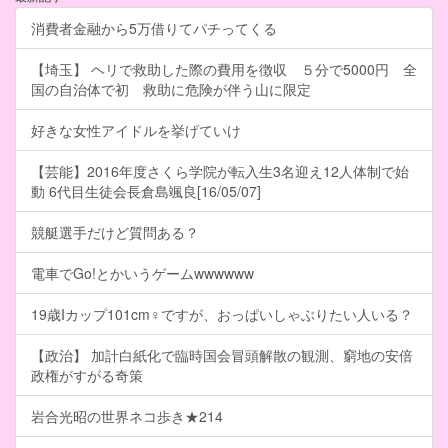
消費者金融から5万借りてパチってくる
【埼玉】 ヘリで救助した際の費用を徴収 ５分で5000円 全
国の自治体で初 救助に危険が伴う山に限定
好きな女性アイドルを挙げていけ
【芸能】2016年度さくら学院が転入生3名迎え12人体制で始
動 6代目生徒会長倉島颯良[16/05/07]
競艇選手だけど質問ある？
電車でGo!とかいうゲームwwwwww
19歳Iカップ101cm♀ですが、おっぱいしゃぶりたい人いる？
【政治】 加計白紙化で臨時国会冒頭解散の観測、窮地の安倍
政権がすがる奇策
岩合光昭の世界ネコ歩き★214