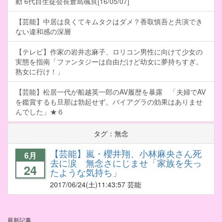
動 6代目生徒会長倉島颯良[16/05/07]
【芸能】中居は良くてキムタクはダメ？香取慎吾と共演でき
ない違和感の深層
【テレビ】作家の岩井志麻子、ロリコン男性に向けて少女の
実態を指南「ファンタジーは自由だけど幼女に夢持ちすぎ。
熟女に行け！」
【芸能】松居一代が船越英一郎のAV履歴を暴露 「夫婦でAV
を鑑賞するも旦那は勃起せず。バイアグラの効果はありませ
んでした」★６
タグ：無念
【芸能】嵐・櫻井翔、小林麻央さん死
6月
去に涙 無念さにじませ「家族を失っ
24
たような気持ち」
2017/06/24
(土)11:43:57 芸能
最新記事