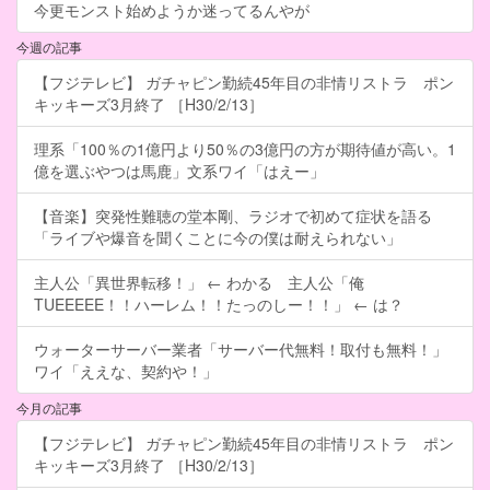
今更モンスト始めようか迷ってるんやが
今週の記事
【フジテレビ】 ガチャピン勤続45年目の非情リストラ ポン
キッキーズ3月終了 ［H30/2/13］
理系「100％の1億円より50％の3億円の方が期待値が高い。1
億を選ぶやつは馬鹿」文系ワイ「はえー」
【音楽】突発性難聴の堂本剛、ラジオで初めて症状を語る
「ライブや爆音を聞くことに今の僕は耐えられない」
主人公「異世界転移！」 ← わかる 主人公「俺
TUEEEEE！！ハーレム！！たっのしー！！」 ← は？
ウォーターサーバー業者「サーバー代無料！取付も無料！」
ワイ「ええな、契約や！」
今月の記事
【フジテレビ】 ガチャピン勤続45年目の非情リストラ ポン
キッキーズ3月終了 ［H30/2/13］