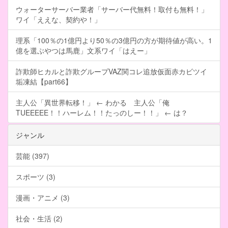
ウォーターサーバー業者「サーバー代無料！取付も無料！」
ワイ「ええな、契約や！」
理系「100％の1億円より50％の3億円の方が期待値が高い。1
億を選ぶやつは馬鹿」文系ワイ「はえー」
詐欺師ヒカルと詐欺グループVAZ関コレ追放仮面赤カビツイ
垢凍結【part66】
主人公「異世界転移！」 ← わかる 主人公「俺
TUEEEEE！！ハーレム！！たっのしー！！」 ← は？
ジャンル
芸能 (397)
スポーツ (3)
漫画・アニメ (3)
社会・生活 (2)