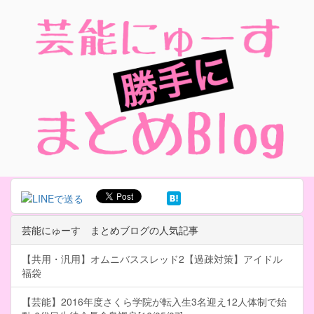
芸能にゅーす まとめブログの人気記事
【共用・汎用】オムニバススレッド2【過疎対策】アイドル
福袋
【芸能】2016年度さくら学院が転入生3名迎え12人体制で始