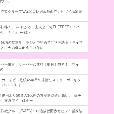
約や！」
詐欺グループVAZ関コレ追放仮面赤カビツイ垢凍結
転移！」 ← わかる 主人公「俺TUEEEEE！！ハー
しー！！」 ← は？
性難聴の堂本剛、ラジオで初めて症状を語る「ライブ
ことに今の僕は耐えられない」
ーバー業者「サーバー代無料！取付も無料！」ワイ
約や！」
 ガチャピン勤続45年目の非情リストラ ポンキッ
H30/2/13］
の1億円より50％の3億円の方が期待値が高い。1億を
鹿」文系ワイ「はえー」
詐欺グループVAZ関コレ追放仮面赤カビツイ垢凍結