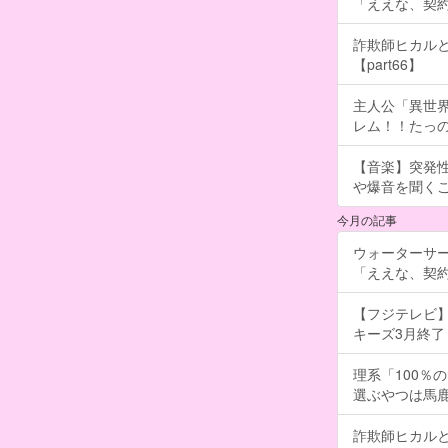
「ええな、契
詐欺師ヒカルと
【part66】
主人公「異世界
レム！！たっの
【音楽】突発
や爆音を聞く
今月の記事
ウォーターサ
「ええな、契
【フジテレビ】
キーズ3月終了 ［
理系「100％
選ぶやつは馬
詐欺師ヒカルと