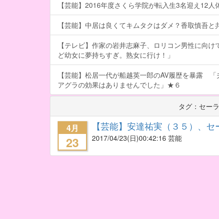
【芸能】2016年度さくら学院が転入生3名迎え12人体制
【芸能】中居は良くてキムタクはダメ？香取慎吾と
【テレビ】作家の岩井志麻子、ロリコン男性に向け
ど幼女に夢持ちすぎ。熟女に行け！」
【芸能】松居一代が船越英一郎のAV履歴を暴露 「
アグラの効果はありませんでした」★６
タグ：セー
【芸能】安達祐実（３５）、セ
4月
2017/04/23
(日)00:42:16 芸能
23