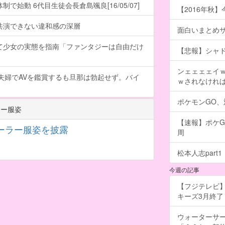
で始動 6代目生徒会長倉島颯良[16/05/07]
【2016年秋】
共演できない違和感の深層
面白いまとめ
て少女の実態を指南「ファンタジーは自由だけ
【悲報】シャ
ンェェェェイ
夫婦でAVを鑑賞するも旦那は勃起せず。バイ
ｗされなけれ
ポケモンGO
ラー服姿
【速報】ポケG
ーラー服姿を披露
周
松本人志part1
今週の記事
【フジテレビ】
キーズ3月終了 ［
ウォーターサ