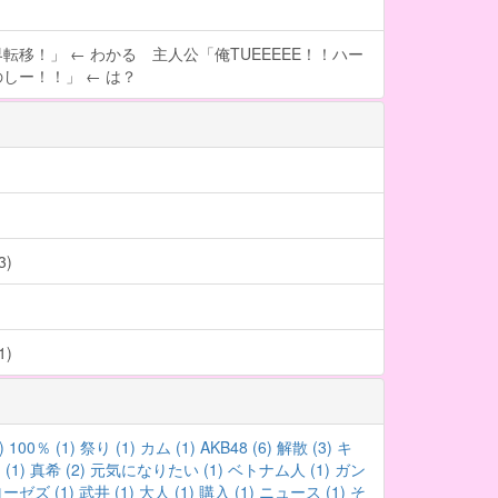
転移！」 ← わかる 主人公「俺TUEEEEE！！ハー
しー！！」 ← は？
)
)
)
100％ (1)
祭り (1)
カム (1)
AKB48 (6)
解散 (3)
キ
(1)
真希 (2)
元気になりたい (1)
ベトナム人 (1)
ガン
ゼズ (1)
武井 (1)
大人 (1)
購入 (1)
ニュース (1)
そ