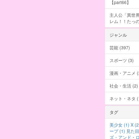
【part66】
主人公「異世界
レム！！たっの
ジャンル
芸能 (397)
スポーツ (3)
漫画・アニメ (3
社会・生活 (2)
ネット・ネタ (1
タグ
美少女 (1)
X (2
ープ (1)
見た目 
ズ・アンド・ロー