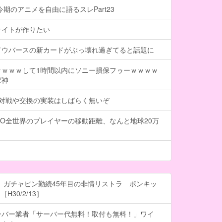
今期のアニメを自由に語るスレPart23
サイトが作りたい
ドウバースの新カードがぶっ壊れ過ぎてると話題に
ｗｗｗｗして1時間以内にソニー損保フゥーｗｗｗｗ
ば神
、対戦や交換の実装はしばらく無いぞ
O全世界のプレイヤーの移動距離、なんと地球20万
 ガチャピン勤続45年目の非情リストラ ポンキッ
H30/2/13］
ーバー業者「サーバー代無料！取付も無料！」ワイ