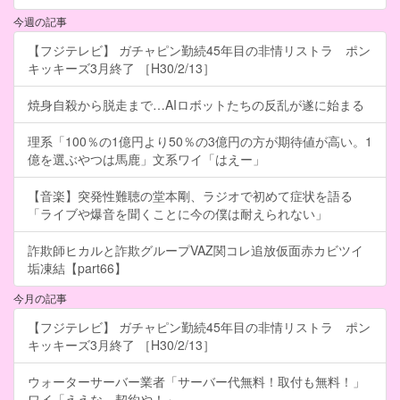
今週の記事
【フジテレビ】 ガチャピン勤続45年目の非情リストラ ポン
キッキーズ3月終了 ［H30/2/13］
焼身自殺から脱走まで…AIロボットたちの反乱が遂に始まる
理系「100％の1億円より50％の3億円の方が期待値が高い。1
億を選ぶやつは馬鹿」文系ワイ「はえー」
【音楽】突発性難聴の堂本剛、ラジオで初めて症状を語る
「ライブや爆音を聞くことに今の僕は耐えられない」
詐欺師ヒカルと詐欺グループVAZ関コレ追放仮面赤カビツイ
垢凍結【part66】
今月の記事
【フジテレビ】 ガチャピン勤続45年目の非情リストラ ポン
キッキーズ3月終了 ［H30/2/13］
ウォーターサーバー業者「サーバー代無料！取付も無料！」
ワイ「ええな、契約や！」