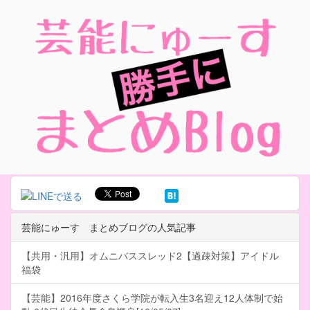
芸能にゅーす まとめブログの人気記事
【共用・汎用】オムニバススレッド2【過疎対策】アイドル
福袋
【芸能】2016年度さくら学院が転入生3名迎え12人体制で始