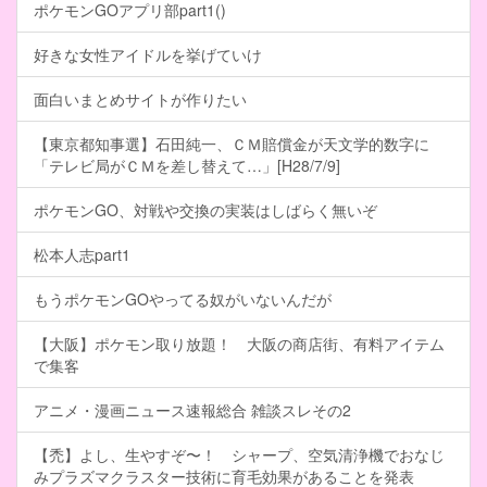
ポケモンGOアプリ部part1()
好きな女性アイドルを挙げていけ
面白いまとめサイトが作りたい
【東京都知事選】石田純一、ＣＭ賠償金が天文学的数字に
「テレビ局がＣＭを差し替えて…」[H28/7/9]
ポケモンGO、対戦や交換の実装はしばらく無いぞ
松本人志part1
もうポケモンGOやってる奴がいないんだが
【大阪】ポケモン取り放題！ 大阪の商店街、有料アイテム
で集客
アニメ・漫画ニュース速報総合 雑談スレその2
【禿】よし、生やすぞ〜！ シャープ、空気清浄機でおなじ
みプラズマクラスター技術に育毛効果があることを発表