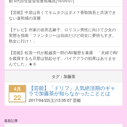
動 6代目生徒会長倉島颯良[16/05/07]
【芸能】中居は良くてキムタクはダメ？香取慎吾と共演でき
ない違和感の深層
【テレビ】作家の岩井志麻子、ロリコン男性に向けて少女の
実態を指南「ファンタジーは自由だけど幼女に夢持ちすぎ。
熟女に行け！」
【芸能】松居一代が船越英一郎のAV履歴を暴露 「夫婦でAV
を鑑賞するも旦那は勃起せず。バイアグラの効果はありませ
んでした」★６
タグ：加藤茶
【芸能】「ドリフ」人気絶頂期のギャ
4月
ラで加藤茶が知らなかったこととは
22
2017/04/22
(土)13:35:07 芸能
最新記事