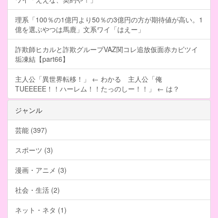
理系「100％の1億円より50％の3億円の方が期待値が高い。1
億を選ぶやつは馬鹿」文系ワイ「はえー」
詐欺師ヒカルと詐欺グループVAZ関コレ追放仮面赤カビツイ
垢凍結【part66】
主人公「異世界転移！」 ← わかる 主人公「俺
TUEEEEE！！ハーレム！！たっのしー！！」 ← は？
ジャンル
芸能 (397)
スポーツ (3)
漫画・アニメ (3)
社会・生活 (2)
ネット・ネタ (1)