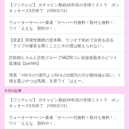
【フジテレビ】 ガチャピン勤続45年目の非情リストラ ポン
キッキーズ3月終了 ［H30/2/13］
ウォーターサーバー業者「サーバー代無料！取付も無料！」
ワイ「ええな、契約や！」
【音楽】突発性難聴の堂本剛、ラジオで初めて症状を語る
「ライブや爆音を聞くことに今の僕は耐えられない」
詐欺師ヒカルと詐欺グループVAZ関コレ追放仮面赤カビツイ
垢凍結【part66】
理系「100％の1億円より50％の3億円の方が期待値が高い。1
億を選ぶやつは馬鹿」文系ワイ「はえー」
今月の記事
【フジテレビ】 ガチャピン勤続45年目の非情リストラ ポン
キッキーズ3月終了 ［H30/2/13］
ウォーターサーバー業者「サーバー代無料！取付も無料！」
ワイ「ええな、契約や！」