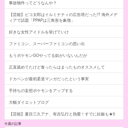
事故物件ってどうなんや？
【芸能】ピコ太郎はイルミナティの広告塔だった!? 海外メデ
ィアで話題「PPAPは三角形を象徴」
好きな女性アイドルを挙げていけ
ファミコン、スーパーファミコンの思い出
もうポケモンGOやってる奴がいないんだが
正直舐めてたけど食ったらはまったものオススメして
ドカベンが最初柔道マンガだったという事実
手持ちの妄想ポケモンをアップする
大幅ダイエットブログ
【芸能】夏目三久アナ、有吉弘行と熱愛！すでに妊娠も★5
今週の記事