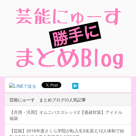
芸能にゅーす まとめブログの人気記事
【共用・汎用】オムニバススレッド2【過疎対策】アイドル
福袋
【芸能】2016年度さくら学院が転入生3名迎え12人体制で始