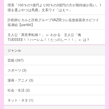
理系「100％の1億円より50％の3億円の方が期待値が高い。1
億を選ぶやつは馬鹿」文系ワイ「はえー」
詐欺師ヒカルと詐欺グループVAZ関コレ追放仮面赤カビツイ
垢凍結【part66】
主人公「異世界転移！」 ← わかる 主人公「俺
TUEEEEE！！ハーレム！！たっのしー！！」 ← は？
ジャンル
芸能 (397)
スポーツ (3)
漫画・アニメ (3)
社会・生活 (2)
ネット・ネタ (1)