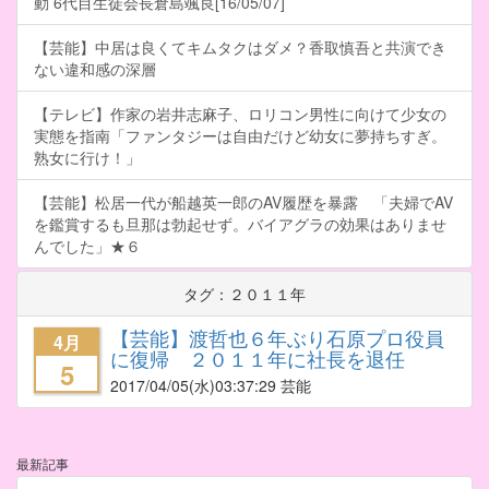
動 6代目生徒会長倉島颯良[16/05/07]
【芸能】中居は良くてキムタクはダメ？香取慎吾と共演でき
ない違和感の深層
【テレビ】作家の岩井志麻子、ロリコン男性に向けて少女の
実態を指南「ファンタジーは自由だけど幼女に夢持ちすぎ。
熟女に行け！」
【芸能】松居一代が船越英一郎のAV履歴を暴露 「夫婦でAV
を鑑賞するも旦那は勃起せず。バイアグラの効果はありませ
んでした」★６
タグ：２０１１年
【芸能】渡哲也６年ぶり石原プロ役員
4月
に復帰 ２０１１年に社長を退任
5
2017/04/05
(水)03:37:29 芸能
最新記事