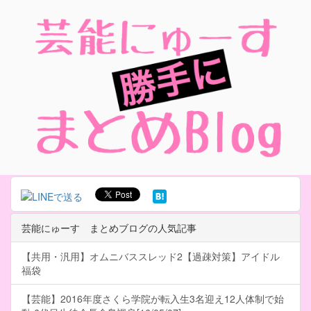
芸能にゅーす まとめブログの人気記事
【共用・汎用】オムニバススレッド2【過疎対策】アイドル
福袋
【芸能】2016年度さくら学院が転入生3名迎え12人体制で始