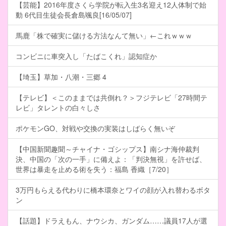
【芸能】2016年度さくら学院が転入生3名迎え12人体制で始
動 6代目生徒会長倉島颯良[16/05/07]
馬鹿「株で確実に儲ける方法なんて無い」←これｗｗｗ
コンビニに車突入し「たばこくれ」認知症か
【埼玉】草加・八潮・三郷 4
【テレビ】＜このままでは共倒れ？＞フジテレビ「27時間テ
レビ」タレントの白々しさ
ポケモンGO、対戦や交換の実装はしばらく無いぞ
【中国新聞趣聞～チャイナ・ゴシップス】南シナ海仲裁判
決、中国の「次の一手」に備えよ：「判決無視」を許せば、
世界は暴走を止める術を失う：福島 香織［7/20］
3万円もらえる代わりに橋本環奈とワイの顔が入れ替わるボタ
ン
【話題】ドラえもん、ナウシカ、ガンダム……議員17人が選