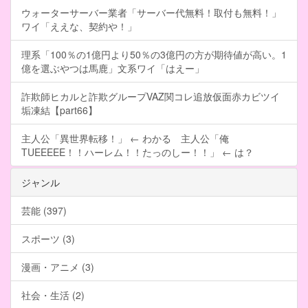
ウォーターサーバー業者「サーバー代無料！取付も無料！」
ワイ「ええな、契約や！」
理系「100％の1億円より50％の3億円の方が期待値が高い。1
億を選ぶやつは馬鹿」文系ワイ「はえー」
詐欺師ヒカルと詐欺グループVAZ関コレ追放仮面赤カビツイ
垢凍結【part66】
主人公「異世界転移！」 ← わかる 主人公「俺
TUEEEEE！！ハーレム！！たっのしー！！」 ← は？
ジャンル
芸能 (397)
スポーツ (3)
漫画・アニメ (3)
社会・生活 (2)