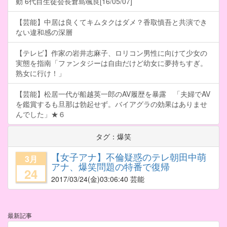
動 6代目生徒会長倉島颯良[16/05/07]
【芸能】中居は良くてキムタクはダメ？香取慎吾と共演でき
ない違和感の深層
【テレビ】作家の岩井志麻子、ロリコン男性に向けて少女の
実態を指南「ファンタジーは自由だけど幼女に夢持ちすぎ。
熟女に行け！」
【芸能】松居一代が船越英一郎のAV履歴を暴露 「夫婦でAV
を鑑賞するも旦那は勃起せず。バイアグラの効果はありませ
んでした」★６
タグ：爆笑
【女子アナ】不倫疑惑のテレ朝田中萌
3月
アナ、爆笑問題の特番で復帰
24
2017/03/24
(金)03:06:40 芸能
最新記事