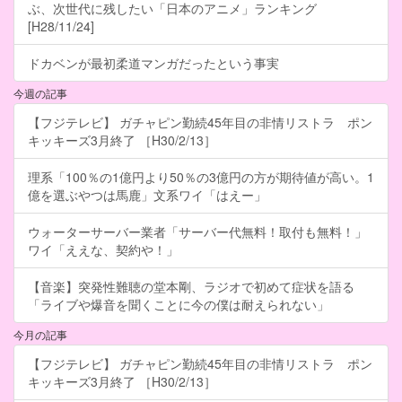
ぶ、次世代に残したい「日本のアニメ」ランキング
[H28/11/24]
ドカベンが最初柔道マンガだったという事実
今週の記事
【フジテレビ】 ガチャピン勤続45年目の非情リストラ ポン
キッキーズ3月終了 ［H30/2/13］
理系「100％の1億円より50％の3億円の方が期待値が高い。1
億を選ぶやつは馬鹿」文系ワイ「はえー」
ウォーターサーバー業者「サーバー代無料！取付も無料！」
ワイ「ええな、契約や！」
【音楽】突発性難聴の堂本剛、ラジオで初めて症状を語る
「ライブや爆音を聞くことに今の僕は耐えられない」
今月の記事
【フジテレビ】 ガチャピン勤続45年目の非情リストラ ポン
キッキーズ3月終了 ［H30/2/13］