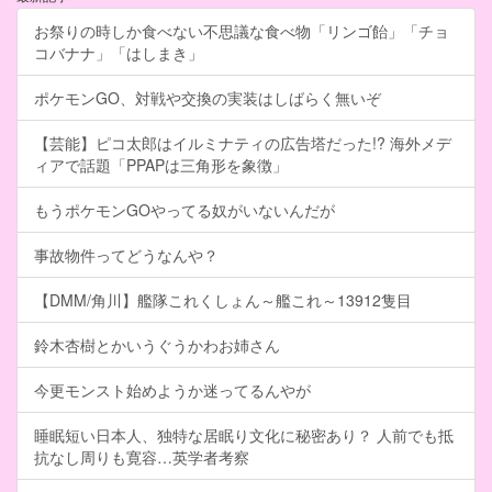
お祭りの時しか食べない不思議な食べ物「リンゴ飴」「チョ
コバナナ」「はしまき」
ポケモンGO、対戦や交換の実装はしばらく無いぞ
【芸能】ピコ太郎はイルミナティの広告塔だった!? 海外メデ
ィアで話題「PPAPは三角形を象徴」
もうポケモンGOやってる奴がいないんだが
事故物件ってどうなんや？
【DMM/角川】艦隊これくしょん～艦これ～13912隻目
鈴木杏樹とかいうぐうかわお姉さん
今更モンスト始めようか迷ってるんやが
睡眠短い日本人、独特な居眠り文化に秘密あり？ 人前でも抵
抗なし周りも寛容…英学者考察