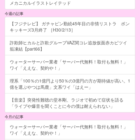
メカニカルイラストレイテッド
今週の記事
【フジテレビ】 ガチャピン勤続45年目の非情リストラ ポン
キッキーズ3月終了 ［H30/2/13］
詐欺師ヒカルと詐欺グループVAZ関コレ追放仮面赤カビツイ
垢凍結【part66】
ウォーターサーバー業者「サーバー代無料！取付も無料！」
ワイ「ええな、契約や！」
理系「100％の1億円より50％の3億円の方が期待値が高い。1
億を選ぶやつは馬鹿」文系ワイ「はえー」
【音楽】突発性難聴の堂本剛、ラジオで初めて症状を語る
「ライブや爆音を聞くことに今の僕は耐えられない」
今月の記事
ウォーターサーバー業者「サーバー代無料！取付も無料！」
ワイ「ええな、契約や！」