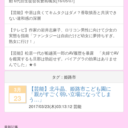
動 6代目生徒会長倉島颯良[16/05/07]
【芸能】中居は良くてキムタクはダメ？香取慎吾と共演でき
ない違和感の深層
【テレビ】作家の岩井志麻子、ロリコン男性に向けて少女の
実態を指南「ファンタジーは自由だけど幼女に夢持ちすぎ。
熟女に行け！」
【芸能】松居一代が船越英一郎のAV履歴を暴露 「夫婦でAV
を鑑賞するも旦那は勃起せず。バイアグラの効果はありませ
んでした」★６
タグ：姫路市
【芸能】北斗晶、姫路市こども園に
3月
「親がすごく弱い立場になってしま
23
う…」
2017/03/23
(木)03:13:12 芸能
最新記事