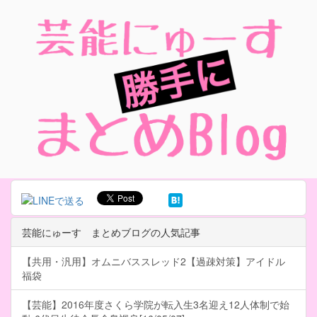
芸能にゅーす まとめブログの人気記事
【共用・汎用】オムニバススレッド2【過疎対策】アイドル
福袋
【芸能】2016年度さくら学院が転入生3名迎え12人体制で始