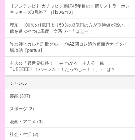
【フジテレビ】 ガチャピン勤続45年目の非情リストラ ポン
キッキーズ3月終了 ［H30/2/13］
理系「100％の1億円より50％の3億円の方が期待値が高い。1
億を選ぶやつは馬鹿」文系ワイ「はえー」
詐欺師ヒカルと詐欺グループVAZ関コレ追放仮面赤カビツイ
垢凍結【part66】
主人公「異世界転移！」 ← わかる 主人公「俺
TUEEEEE！！ハーレム！！たっのしー！！」 ← は？
ジャンル
芸能 (397)
スポーツ (3)
漫画・アニメ (3)
社会・生活 (2)