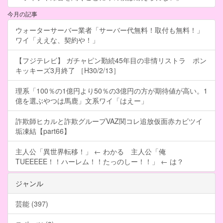
今月の記事
ウォーターサーバー業者「サーバー代無料！取付も無料！」
ワイ「ええな、契約や！」
【フジテレビ】 ガチャピン勤続45年目の非情リストラ ポン
キッキーズ3月終了 ［H30/2/13］
理系「100％の1億円より50％の3億円の方が期待値が高い。1
億を選ぶやつは馬鹿」文系ワイ「はえー」
詐欺師ヒカルと詐欺グループVAZ関コレ追放仮面赤カビツイ
垢凍結【part66】
主人公「異世界転移！」 ← わかる 主人公「俺
TUEEEEE！！ハーレム！！たっのしー！！」 ← は？
ジャンル
芸能 (397)