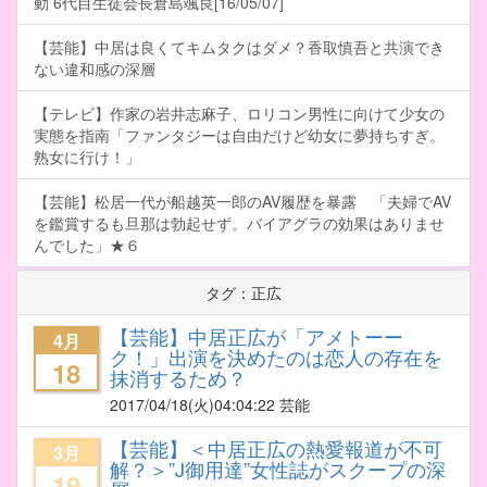
動 6代目生徒会長倉島颯良[16/05/07]
【芸能】中居は良くてキムタクはダメ？香取慎吾と共演でき
ない違和感の深層
【テレビ】作家の岩井志麻子、ロリコン男性に向けて少女の
実態を指南「ファンタジーは自由だけど幼女に夢持ちすぎ。
熟女に行け！」
【芸能】松居一代が船越英一郎のAV履歴を暴露 「夫婦でAV
を鑑賞するも旦那は勃起せず。バイアグラの効果はありませ
んでした」★６
タグ：正広
【芸能】中居正広が「アメトーー
4月
ク！」出演を決めたのは恋人の存在を
18
抹消するため？
2017/04/18
(火)04:04:22 芸能
【芸能】＜中居正広の熱愛報道が不可
3月
解？＞”J御用達”女性誌がスクープの深
19