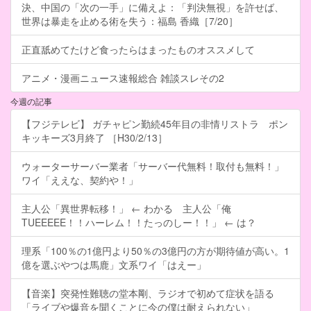
決、中国の「次の一手」に備えよ：「判決無視」を許せば、
世界は暴走を止める術を失う：福島 香織［7/20］
正直舐めてたけど食ったらはまったものオススメして
アニメ・漫画ニュース速報総合 雑談スレその2
今週の記事
【フジテレビ】 ガチャピン勤続45年目の非情リストラ ポン
キッキーズ3月終了 ［H30/2/13］
ウォーターサーバー業者「サーバー代無料！取付も無料！」
ワイ「ええな、契約や！」
主人公「異世界転移！」 ← わかる 主人公「俺
TUEEEEE！！ハーレム！！たっのしー！！」 ← は？
理系「100％の1億円より50％の3億円の方が期待値が高い。1
億を選ぶやつは馬鹿」文系ワイ「はえー」
【音楽】突発性難聴の堂本剛、ラジオで初めて症状を語る
「ライブや爆音を聞くことに今の僕は耐えられない」