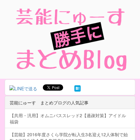
芸能にゅーす まとめブログの人気記事
【共用・汎用】オムニバススレッド2【過疎対策】アイドル
福袋
【芸能】2016年度さくら学院が転入生3名迎え12人体制で始