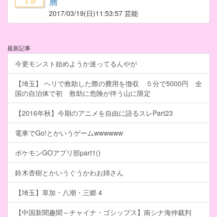
層
2017/03/19
(日)11:53:57 芸能
最新記事
今更モンスト始めようか迷ってるんやが
【埼玉】 ヘリで救助した際の費用を徴収 ５分で5000円 全
国の自治体で初 救助に危険が伴う山に限定
【2016年秋】今期のアニメを自由に語るスレPart23
電車でGo!とかいうゲームwwwwww
ポケモンGOアプリ部part1()
鈴木杏樹とかいうぐうかわお姉さん
【埼玉】草加・八潮・三郷 4
【中国新聞趣聞～チャイナ・ゴシップス】南シナ海仲裁判