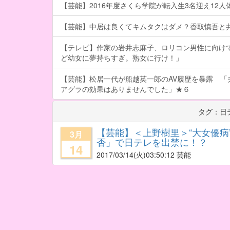
【芸能】2016年度さくら学院が転入生3名迎え12人体制
【芸能】中居は良くてキムタクはダメ？香取慎吾と
【テレビ】作家の岩井志麻子、ロリコン男性に向け
ど幼女に夢持ちすぎ。熟女に行け！」
【芸能】松居一代が船越英一郎のAV履歴を暴露 「
アグラの効果はありませんでした」★６
タグ：日
【芸能】＜上野樹里＞“大女優病
3月
否」で日テレを出禁に！？
14
2017/03/14
(火)03:50:12 芸能