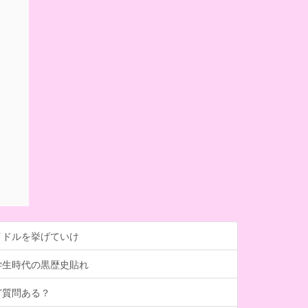
イドルを挙げていけ
学生時代の黒歴史貼れ
ど質問ある？