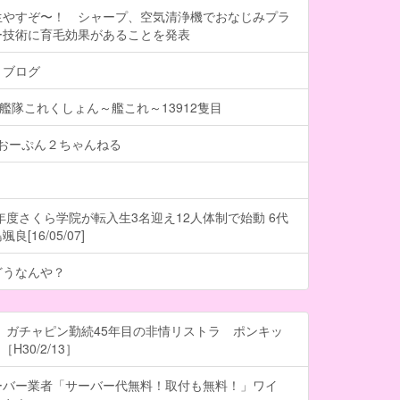
生やすぞ〜！ シャープ、空気清浄機でおなじみプラ
ー技術に育毛効果があることを発表
トブログ
】艦隊これくしょん～艦これ～13912隻目
- おーぷん２ちゃんねる
6年度さくら学院が転入生3名迎え12人体制で始動 6代
[16/05/07]
どうなんや？
 ガチャピン勤続45年目の非情リストラ ポンキッ
H30/2/13］
ーバー業者「サーバー代無料！取付も無料！」ワイ