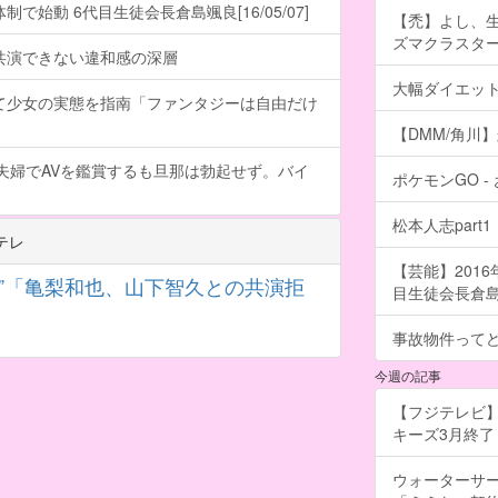
で始動 6代目生徒会長倉島颯良[16/05/07]
【禿】よし、
ズマクラスタ
共演できない違和感の深層
大幅ダイエッ
て少女の実態を指南「ファンタジーは自由だけ
【DMM/角川
夫婦でAVを鑑賞するも旦那は勃起せず。バイ
ポケモンGO 
松本人志part1
テレ
【芸能】201
”「亀梨和也、山下智久との共演拒
目生徒会長倉島颯良
事故物件って
今週の記事
【フジテレビ】
キーズ3月終了 ［
ウォーターサ