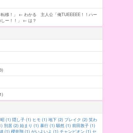
転移！」 ← わかる 主人公「俺TUEEEEE！！ハー
しー！！」 ← は？
)
)
 (1)
隠し子 (1)
ヒモ (1)
地下 (2)
ブレイク (2)
笑わ
1)
別居 (2)
始まり (1)
暴行 (1)
騒然 (1)
前田敦子 (1)
8 (1)
櫻井翔 (1)
がいよいよ (1)
チャンピオン (1)
セ