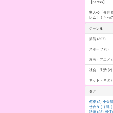
【part66】
主人公「異世界
レム！！たっの
ジャンル
芸能 (397)
スポーツ (3)
漫画・アニメ (3
社会・生活 (2)
ネット・ネタ (1
タグ
何様 (2)
小倉智昭
せ合う (1)
建 (
話題 (25)
HKT4