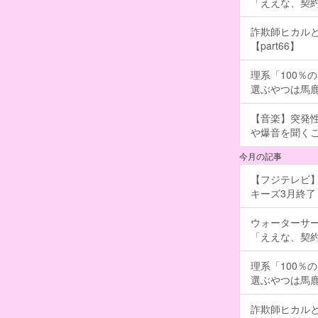
「ええな、契
詐欺師ヒカルと
【part66】
理系「100％
選ぶやつは馬
【音楽】突発
や爆音を聞く
今月の記事
【フジテレビ】
キーズ3月終了 ［
ウォーターサ
「ええな、契
理系「100％
選ぶやつは馬
詐欺師ヒカルと