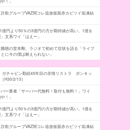
約や！」
詐欺グループVAZ関コレ追放仮面赤カビツイ垢凍結
の1億円より50％の3億円の方が期待値が高い。1億を
鹿」文系ワイ「はえー」
性難聴の堂本剛、ラジオで初めて症状を語る「ライブ
ことに今の僕は耐えられない」
 ガチャピン勤続45年目の非情リストラ ポンキッ
H30/2/13］
ーバー業者「サーバー代無料！取付も無料！」ワイ
約や！」
の1億円より50％の3億円の方が期待値が高い。1億を
鹿」文系ワイ「はえー」
詐欺グループVAZ関コレ追放仮面赤カビツイ垢凍結