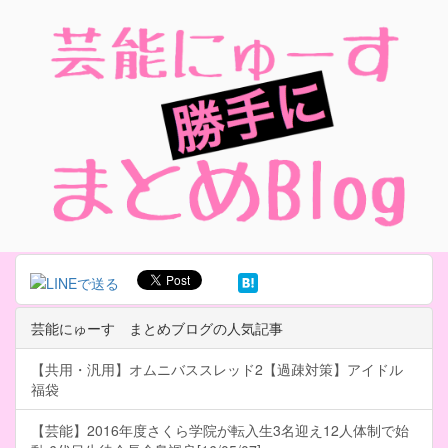
芸能にゅーす まとめブログの人気記事
【共用・汎用】オムニバススレッド2【過疎対策】アイドル
福袋
【芸能】2016年度さくら学院が転入生3名迎え12人体制で始