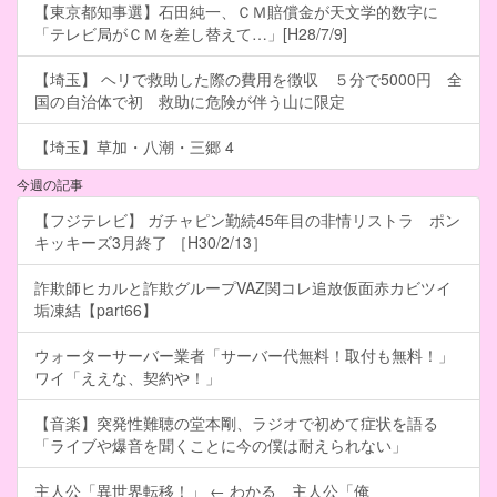
【東京都知事選】石田純一、ＣＭ賠償金が天文学的数字に
「テレビ局がＣＭを差し替えて…」[H28/7/9]
【埼玉】 ヘリで救助した際の費用を徴収 ５分で5000円 全
国の自治体で初 救助に危険が伴う山に限定
【埼玉】草加・八潮・三郷 4
今週の記事
【フジテレビ】 ガチャピン勤続45年目の非情リストラ ポン
キッキーズ3月終了 ［H30/2/13］
詐欺師ヒカルと詐欺グループVAZ関コレ追放仮面赤カビツイ
垢凍結【part66】
ウォーターサーバー業者「サーバー代無料！取付も無料！」
ワイ「ええな、契約や！」
【音楽】突発性難聴の堂本剛、ラジオで初めて症状を語る
「ライブや爆音を聞くことに今の僕は耐えられない」
主人公「異世界転移！」 ← わかる 主人公「俺