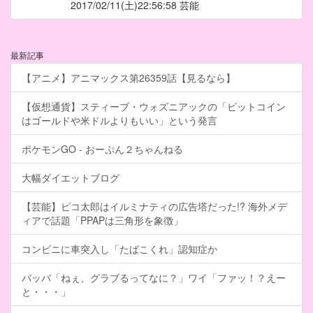
2017/02/11
(土)22:56:58 芸能
最新記事
【アニメ】アニマックス第26359話【見るなら】
【仮想通貨】スティーブ・ウォズニアックの「ビットコイン
はゴールドや米ドルよりもいい」という発言
ポケモンGO - おーぷん２ちゃんねる
大幅ダイエットブログ
【芸能】ピコ太郎はイルミナティの広告塔だった!? 海外メデ
ィアで話題「PPAPは三角形を象徴」
コンビニに車突入し「たばこくれ」認知症か
バッバ「ねぇ、グラブるってなに？」ワイ「ファッ！？えー
と・・・」