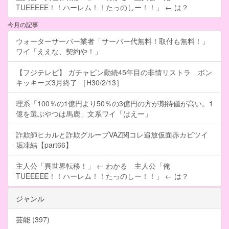
TUEEEEE！！ハーレム！！たっのしー！！」 ← は？
今月の記事
ウォーターサーバー業者「サーバー代無料！取付も無料！」
ワイ「ええな、契約や！」
【フジテレビ】 ガチャピン勤続45年目の非情リストラ ポン
キッキーズ3月終了 ［H30/2/13］
理系「100％の1億円より50％の3億円の方が期待値が高い。1
億を選ぶやつは馬鹿」文系ワイ「はえー」
詐欺師ヒカルと詐欺グループVAZ関コレ追放仮面赤カビツイ
垢凍結【part66】
主人公「異世界転移！」 ← わかる 主人公「俺
TUEEEEE！！ハーレム！！たっのしー！！」 ← は？
ジャンル
芸能 (397)