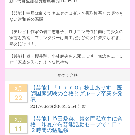
動 6代目生徒会長倉島颯良[16/05/07]
【芸能】中居は良くてキムタクはダメ？香取慎吾と共演でき
ない違和感の深層
【テレビ】作家の岩井志麻子、ロリコン男性に向けて少女の
実態を指南「ファンタジーは自由だけど幼女に夢持ちすぎ。
熟女に行け！」
【芸能】嵐・櫻井翔、小林麻央さん死去に涙 無念さにじま
せ「家族を失ったような気持ち」
タグ：合格
【芸能】「ＬｉｎＱ」秋山ありす 医
3月
師国家試験の合格とグループ卒業を発
22
表
2017/03/22
(水)02:55:54 芸能
【芸能】芦田愛菜、超名門私立中に合
2月
格 昨夏から芸能活動セーブで１日１
11
２時間の猛勉強