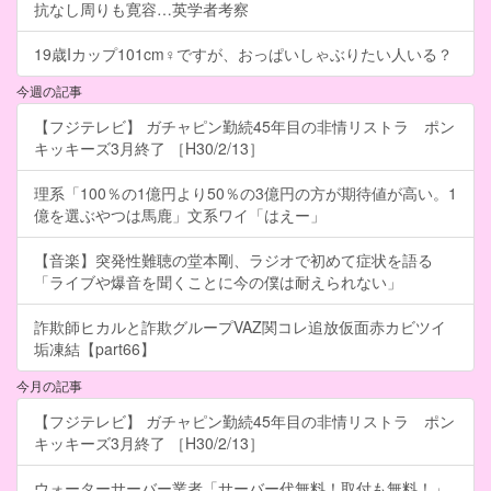
抗なし周りも寛容…英学者考察
19歳Iカップ101cm♀ですが、おっぱいしゃぶりたい人いる？
今週の記事
【フジテレビ】 ガチャピン勤続45年目の非情リストラ ポン
キッキーズ3月終了 ［H30/2/13］
理系「100％の1億円より50％の3億円の方が期待値が高い。1
億を選ぶやつは馬鹿」文系ワイ「はえー」
【音楽】突発性難聴の堂本剛、ラジオで初めて症状を語る
「ライブや爆音を聞くことに今の僕は耐えられない」
詐欺師ヒカルと詐欺グループVAZ関コレ追放仮面赤カビツイ
垢凍結【part66】
今月の記事
【フジテレビ】 ガチャピン勤続45年目の非情リストラ ポン
キッキーズ3月終了 ［H30/2/13］
ウォーターサーバー業者「サーバー代無料！取付も無料！」