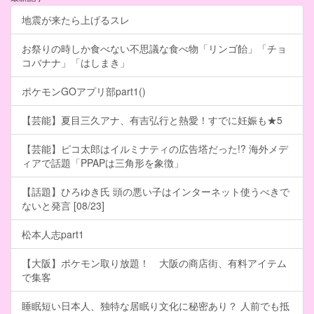
地震が来たら上げるスレ
お祭りの時しか食べない不思議な食べ物「リンゴ飴」「チョ
コバナナ」「はしまき」
ポケモンGOアプリ部part1()
【芸能】夏目三久アナ、有吉弘行と熱愛！すでに妊娠も★5
【芸能】ピコ太郎はイルミナティの広告塔だった!? 海外メデ
ィアで話題「PPAPは三角形を象徴」
【話題】ひろゆき氏 頭の悪い子はインターネット使うべきで
ないと発言 [08/23]
松本人志part1
【大阪】ポケモン取り放題！ 大阪の商店街、有料アイテム
で集客
睡眠短い日本人、独特な居眠り文化に秘密あり？ 人前でも抵