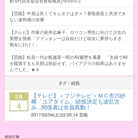
動 6代目生徒会長倉島颯良[16/05/07]
【芸能】中居は良くてキムタクはダメ？香取慎吾と共演でき
ない違和感の深層
【テレビ】作家の岩井志麻子、ロリコン男性に向けて少女の
実態を指南「ファンタジーは自由だけど幼女に夢持ちすぎ。
熟女に行け！」
【芸能】松居一代が船越英一郎のAV履歴を暴露 「夫婦でAV
を鑑賞するも旦那は勃起せず。バイアグラの効果はありませ
んでした」★６
タグ：続投
【テレビ】＜フジテレビ＞ＭＣ市川紗
2月
椰「ユアタイム」続投決定も波乱含
4
み...関係者は全員異動！
2017/02/04
(土)22:05:14 芸能
最新記事