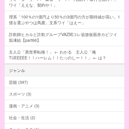
ワイ「ええな、契約や！」
理系「100％の1億円より50％の3億円の方が期待値が高い。1
億を選ぶやつは馬鹿」文系ワイ「はえー」
詐欺師ヒカルと詐欺グループVAZ関コレ追放仮面赤カビツイ
垢凍結【part66】
主人公「異世界転移！」 ← わかる 主人公「俺
TUEEEEE！！ハーレム！！たっのしー！！」 ← は？
ジャンル
芸能 (397)
スポーツ (3)
漫画・アニメ (3)
社会・生活 (2)