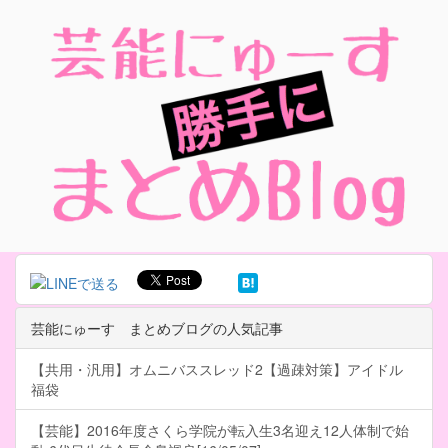
芸能にゅーす まとめブログの人気記事
【共用・汎用】オムニバススレッド2【過疎対策】アイドル
福袋
【芸能】2016年度さくら学院が転入生3名迎え12人体制で始