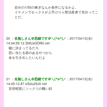
自分の1/50の稼ぎなんか条件になるかよ。
イケメンでセックスが上手けりゃ禁治産者で充分ってこ
とだ。
20
：
名無しさん＠恐縮です＠＼(^o^)／
：
2017/04/12(水)
14:44:59.12
2bKzsGDN0.net
嘘に決まってるだろ
思い当たる節のあるやつから
金を引き出したいんだよ
21
：
名無しさん＠恐縮です＠＼(^o^)／
：
2017/04/12(水)
14:45:12.87
eSxiu29J0.net
安倍昭恵にソックリの醜い顔