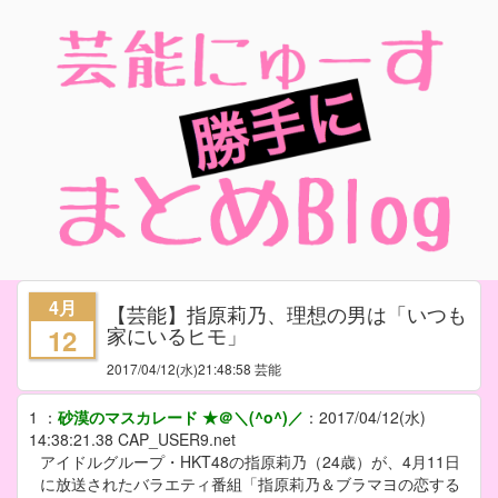
4月
【芸能】指原莉乃、理想の男は「いつも
家にいるヒモ」
12
2017/04/12
(水)21:48:58 芸能
1
：
砂漠のマスカレード ★＠＼(^o^)／
：
2017/04/12(水)
14:38:21.38
CAP_USER9.net
アイドルグループ・HKT48の指原莉乃（24歳）が、4月11日
に放送されたバラエティ番組「指原莉乃＆ブラマヨの恋する