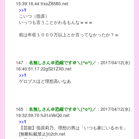
15:39:16.44
trxoZ8580.net
>>1
こいつ（指原）
いっつも言うことかわるもんなｗｗｗ
前は年収１０００万以上とか言ってなかったか？ｗ
147
：
名無しさん＠恐縮です＠＼(^o^)／
：
2017/04/12(水)
16:40:51.17
22gS21ZX0.net
>>1
ゲロブスほど理想高いなあ
165
：
名無しさん＠恐縮です＠＼(^o^)／
：
2017/04/12(水)
19:32:59.70
hJi1oVeQ0.net
>>1
【芸能】指原莉乃、理想の男は「いつも家にいるホモ」
[無断転載禁止]©2ch.net