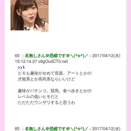
60
：
名無しさん＠恐縮です＠＼(^o^)／
：
2017/04/12(水)
15:12:14.27
c9gOudCT0.net
>>1
ヒモも趣味がせめて音楽、アートとかの
才能系とか高尚系ならいいけど
趣味がパチンコ、競馬、食べ歩きとかの
レベルの低いヒモだと
ただただウンザリすると思うわ
85
：
名無しさん＠恐縮です＠＼(^o^)／
：
2017/04/12(水)