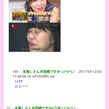
160
：
名無しさん＠恐縮です＠＼(^o^)／
：
2017/04/12(水)
17:48:09.18
rvFOC9lP0.net
>>11
おえーー
12
：
名無しさん＠恐縮です(pc?)＠＼(^o^)／
：