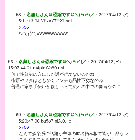
58
：
名無しさん＠恐縮です＠＼(^o^)／
：
2017/04/12(水)
15:11:13.04
VExaY7E20.net
>>55
待て待てwwwwwwwwww
56
：
名無しさん＠恐縮です＠＼(^o^)／
：
2017/04/12(水)
15:07:44.61
m4ptqWa80.net
何で性奴隷の方にしか話が行かないのかね
指原やヲタはともかくアンチも品性下劣なのね
普通に家事手伝いが欲しいって流れの中での発言なのに
69
：
名無しさん＠恐縮です＠＼(^o^)／
：
2017/04/12(水)
15:20:47.96
bg5o7mDJ0.net
>>56
なんで娯楽系の話題が主体の匿名掲示板で皆が上品なレ
スをすることを期待してるんだかさっぱり分からん