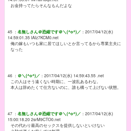
お金持ってたらそんなもんだよな
45
：
名無しさん＠恐縮です＠＼(^o^)／
：
2017/04/12(水)
14:59:01.35
IAIz7KCM0.net
俺の嫁もいつも家に居てほしいとか言ってるから専業主夫に
なった
46
：
＠＼(^o^)／
：
2017/04/12(水) 14:59:43.55 .net
この人はそう遠くない時期に、一波乱あるわな。
本人は辞めたくて仕方ないのに、誰も構って上げない状態。
47
：
名無しさん＠恐縮です＠＼(^o^)／
：
2017/04/12(水)
15:00:18.20
2srM9CTO0.net
その代わり最高のセックスを提供しないといけない
３秒で逝くお前らでは無理