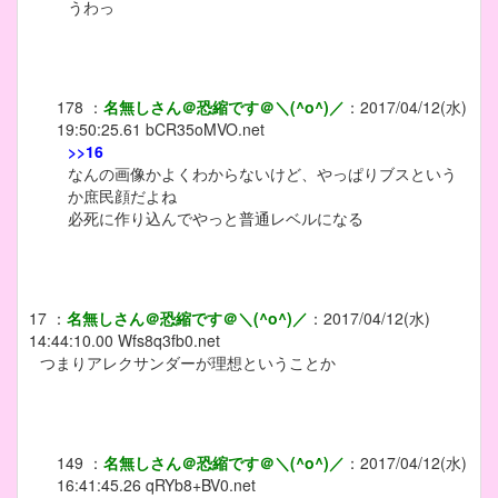
うわっ
178
：
名無しさん＠恐縮です＠＼(^o^)／
：
2017/04/12(水)
19:50:25.61
bCR35oMVO.net
>>16
なんの画像かよくわからないけど、やっぱりブスという
か庶民顔だよね
必死に作り込んでやっと普通レベルになる
17
：
名無しさん＠恐縮です＠＼(^o^)／
：
2017/04/12(水)
14:44:10.00
Wfs8q3fb0.net
つまりアレクサンダーが理想ということか
149
：
名無しさん＠恐縮です＠＼(^o^)／
：
2017/04/12(水)
16:41:45.26
qRYb8+BV0.net