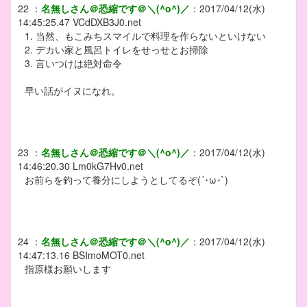
22
：
名無しさん＠恐縮です＠＼(^o^)／
：
2017/04/12(水)
14:45:25.47
VCdDXB3J0.net
1. 当然、もこみちスマイルで料理を作らないといけない
2. デカい家と風呂トイレをせっせとお掃除
3. 言いつけは絶対命令
早い話がイヌになれ。
23
：
名無しさん＠恐縮です＠＼(^o^)／
：
2017/04/12(水)
14:46:20.30
Lm0kG7Hv0.net
お前らを釣って養分にしようとしてるぞ(´･ω･`)
24
：
名無しさん＠恐縮です＠＼(^o^)／
：
2017/04/12(水)
14:47:13.16
BSImoMOT0.net
指原様お願いします