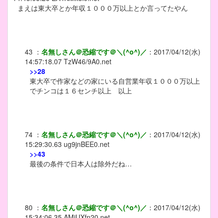
まえは東大卒とか年収１０００万以上とか言ってたやん
43
：
名無しさん＠恐縮です＠＼(^o^)／
：
2017/04/12(水)
14:57:18.07
TzW46/9A0.net
>>28
東大卒で作家などの家にいる自営業年収１０００万以上
でチンコは１６センチ以上 以上
74
：
名無しさん＠恐縮です＠＼(^o^)／
：
2017/04/12(水)
15:29:30.63
ug9jnBEE0.net
>>43
最後の条件で日本人は除外だね…
80
：
名無しさん＠恐縮です＠＼(^o^)／
：
2017/04/12(水)
15:34:06.35
AMjUXfn20.net