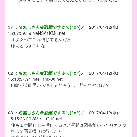
57
：
名無しさん＠恐縮です＠＼(^o^)／
：
2017/04/12(水)
15:07:59.89
NeNSA1KM0.net
オタクってこれ信じてるんだろ
ほんとちょろいな
62
：
名無しさん＠恐縮です＠＼(^o^)／
：
2017/04/12(水)
15:13:34.91
mte+4mx00.net
山崎が芸能界から消えるだろうし、飼ってやれば？
63
：
名無しさん＠恐縮です＠＼(^o^)／
：
2017/04/12(水)
15:15:36.00
8Mtrn1CH0.net
俺も１年間ヒモ生活してるけど昼間は図書館いったりカメラ
持って写真撮りに行ったり
本当にのんびり過ごしてるわ