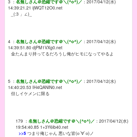
3
：
名無しさん＠恐縮です＠＼(^o^)／
：
2017/04/12(水)
14:39:21.21
ijWQT12O0.net
_(:3 」∠)_
4
：
名無しさん＠恐縮です＠＼(^o^)／
：
2017/04/12(水)
14:39:51.80
djPM1VXg0.net
金たんまり持ってるだろうし俺がヒモになってやるよ
5
：
名無しさん＠恐縮です＠＼(^o^)／
：
2017/04/12(水)
14:40:20.53
IH4QANlN0.net
但しイケメンに限る
179
：
名無しさん＠恐縮です＠＼(^o^)／
：
2017/04/12(水)
19:54:40.85
1+3Y6ib40.net
>>5
つまり俺じゃん 悪いな皆(о´∀`о)ノ