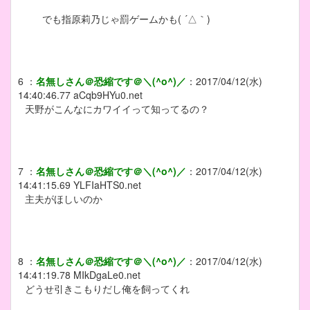
でも指原莉乃じゃ罰ゲームかも( ´△｀)
6
：
名無しさん＠恐縮です＠＼(^o^)／
：
2017/04/12(水)
14:40:46.77
aCqb9HYu0.net
天野がこんなにカワイイって知ってるの？
7
：
名無しさん＠恐縮です＠＼(^o^)／
：
2017/04/12(水)
14:41:15.69
YLFIaHTS0.net
主夫がほしいのか
8
：
名無しさん＠恐縮です＠＼(^o^)／
：
2017/04/12(水)
14:41:19.78
MIkDgaLe0.net
どうせ引きこもりだし俺を飼ってくれ