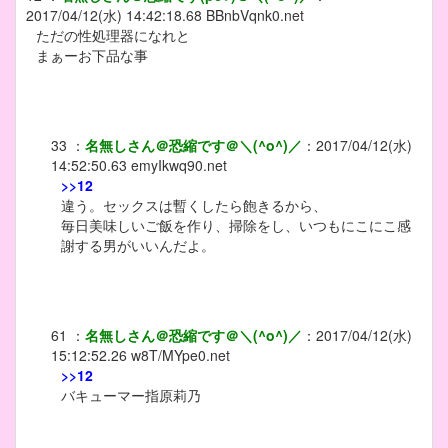
2017/04/12(水) 14:42:18.68
BBnbVqnk0.net
ただの性処理器になれと
まぁーお下品な事
33
：
名無しさん＠恐縮です＠＼(^o^)／
：
2017/04/12(水)
14:52:50.63
emyIkwq90.net
>>12
違う。セックスは暫くしたら飽きるから、
毎日美味しいご飯を作り、掃除をし、いつもにこにこ感
謝する男がいいんだよ。
61
：
名無しさん＠恐縮です＠＼(^o^)／
：
2017/04/12(水)
15:12:52.26
w8T/MYpe0.net
>>12
バキューマー指原莉乃