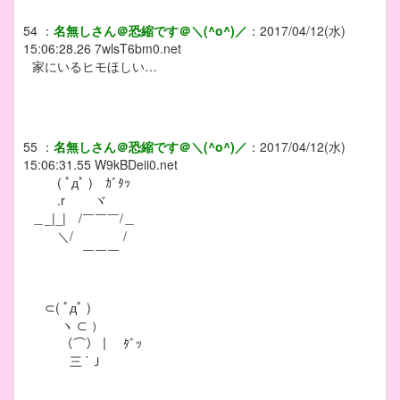
54
：
名無しさん＠恐縮です＠＼(^o^)／
：
2017/04/12(水)
15:06:28.26
7wlsT6bm0.net
家にいるヒモほしい…
55
：
名無しさん＠恐縮です＠＼(^o^)／
：
2017/04/12(水)
15:06:31.55
W9kBDeii0.net
( ﾟдﾟ ) ｶﾞﾀｯ
.r ヾ
＿_|_| /￣￣￣/＿
＼/ /
￣￣￣
⊂( ﾟдﾟ )
ヽ ⊂ ）
（⌒）｜ ﾀﾞｯ
三 `Ｊ