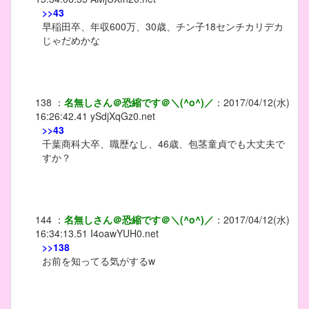
>>43
早稲田卒、年収600万、30歳、チン子18センチカリデカ
じゃだめかな
138
：
名無しさん＠恐縮です＠＼(^o^)／
：
2017/04/12(水)
16:26:42.41
ySdjXqGz0.net
>>43
千葉商科大卒、職歴なし、46歳、包茎童貞でも大丈夫で
すか？
144
：
名無しさん＠恐縮です＠＼(^o^)／
：
2017/04/12(水)
16:34:13.51
I4oawYUH0.net
>>138
お前を知ってる気がするw