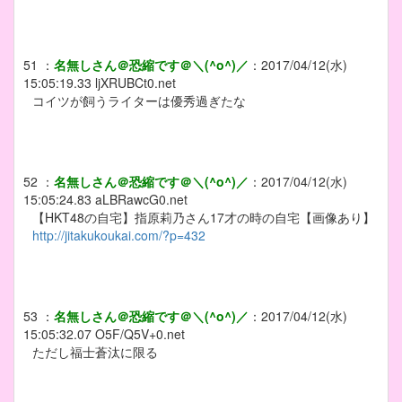
51
：
名無しさん＠恐縮です＠＼(^o^)／
：
2017/04/12(水)
15:05:19.33
ljXRUBCt0.net
コイツが飼うライターは優秀過ぎたな
52
：
名無しさん＠恐縮です＠＼(^o^)／
：
2017/04/12(水)
15:05:24.83
aLBRawcG0.net
【HKT48の自宅】指原莉乃さん17才の時の自宅【画像あり】
http://jitakukoukai.com/?p=432
53
：
名無しさん＠恐縮です＠＼(^o^)／
：
2017/04/12(水)
15:05:32.07
O5F/Q5V+0.net
ただし福士蒼汰に限る