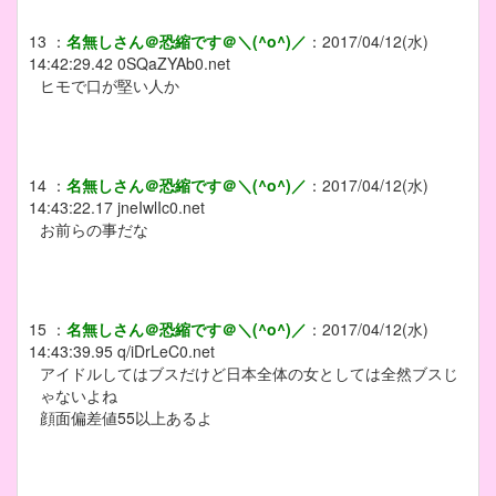
13
：
名無しさん＠恐縮です＠＼(^o^)／
：
2017/04/12(水)
14:42:29.42
0SQaZYAb0.net
ヒモで口が堅い人か
14
：
名無しさん＠恐縮です＠＼(^o^)／
：
2017/04/12(水)
14:43:22.17
jneIwlIc0.net
お前らの事だな
15
：
名無しさん＠恐縮です＠＼(^o^)／
：
2017/04/12(水)
14:43:39.95
q/iDrLeC0.net
アイドルしてはブスだけど日本全体の女としては全然ブスじ
ゃないよね
顔面偏差値55以上あるよ