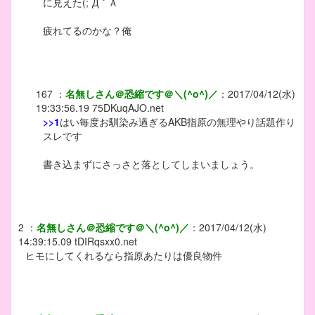
に見えた(;´Д｀Ａ
疲れてるのかな？俺
167
：
名無しさん＠恐縮です＠＼(^o^)／
：
2017/04/12(水)
19:33:56.19
75DKuqAJO.net
>>1
はい毎度お馴染み過ぎるAKB指原の無理やり話題作り
スレです
書き込まずにさっさと落としてしまいましょう。
2
：
名無しさん＠恐縮です＠＼(^o^)／
：
2017/04/12(水)
14:39:15.09
tDIRqsxx0.net
ヒモにしてくれるなら指原あたりは優良物件