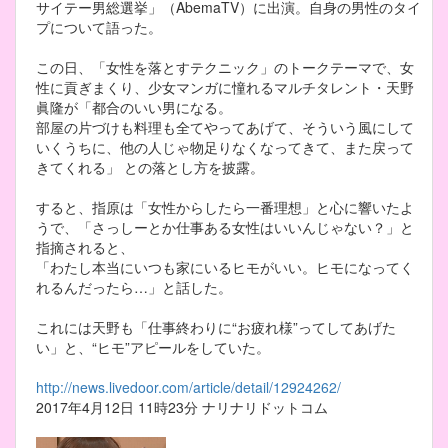
サイテー男総選挙」（AbemaTV）に出演。自身の男性のタイ
プについて語った。
この日、「女性を落とすテクニック」のトークテーマで、女
性に貢ぎまくり、少女マンガに憧れるマルチタレント・天野
眞隆が「都合のいい男になる。
部屋の片づけも料理も全てやってあげて、そういう風にして
いくうちに、他の人じゃ物足りなくなってきて、また戻って
きてくれる」 との落とし方を披露。
すると、指原は「女性からしたら一番理想」と心に響いたよ
うで、「さっしーとか仕事ある女性はいいんじゃない？」と
指摘されると、
「わたし本当にいつも家にいるヒモがいい。ヒモになってく
れるんだったら…」と話した。
これには天野も「仕事終わりに“お疲れ様”ってしてあげた
い」と、“ヒモ”アピールをしていた。
http://news.livedoor.com/article/detail/12924262/
2017年4月12日 11時23分 ナリナリドットコム