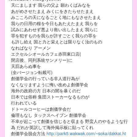
天にまします 我らの父よ 願わくばみなを
あがめさせたまえ みくにをきたらせたまえ
みこころの天になるごとく地にもなさせたまえ
我らの日用の糧を今日もあたえたまえ 我らを
試みにあわせず悪より救い出したまえ 我らに
罪を犯すものを我らが許すごとく我らの罪を
も許し給え 国と力と栄えとは限りなく汝のもの
なればなり アーメン
エクセルシオールカフェ赤羽東口店(
閉店後、同列系統サンメリー)に
天罰あらぬ事を
(全バージョン転載可)
創価学会の行っている非人道行為が
なくなりますように悔い改めよ創価学会
海外の政府の方 日本の闇を暴くのだ
日本では俗称 集団ストーカーなるものが
行われている
ドトールコーヒーは創価学会だ
倫理もなし タックスヘイブン 創価学会
不幸が起こって創価を信じると収まる 野蛮人のやるような行
為 だれか英訳して海外掲示板に貼ってくれ
創価学会脱会方法
http://park5.wakwak.com/~soka/dakkai.ht