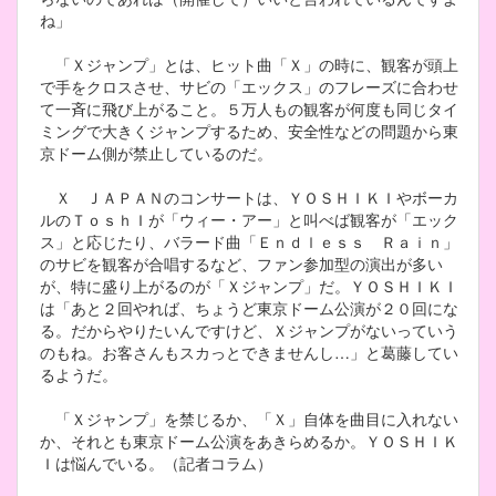
ね」
「Ｘジャンプ」とは、ヒット曲「Ｘ」の時に、観客が頭上
で手をクロスさせ、サビの「エックス」のフレーズに合わせ
て一斉に飛び上がること。５万人もの観客が何度も同じタイ
ミングで大きくジャンプするため、安全性などの問題から東
京ドーム側が禁止しているのだ。
Ｘ ＪＡＰＡＮのコンサートは、ＹＯＳＨＩＫＩやボーカ
ルのＴｏｓｈＩが「ウィー・アー」と叫べば観客が「エック
ス」と応じたり、バラード曲「Ｅｎｄｌｅｓｓ Ｒａｉｎ」
のサビを観客が合唱するなど、ファン参加型の演出が多い
が、特に盛り上がるのが「Ｘジャンプ」だ。ＹＯＳＨＩＫＩ
は「あと２回やれば、ちょうど東京ドーム公演が２０回にな
る。だからやりたいんですけど、Ｘジャンプがないっていう
のもね。お客さんもスカっとできませんし…」と葛藤してい
るようだ。
「Ｘジャンプ」を禁じるか、「Ｘ」自体を曲目に入れない
か、それとも東京ドーム公演をあきらめるか。ＹＯＳＨＩＫ
Ｉは悩んでいる。（記者コラム）