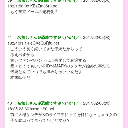
39
：
名無しさん＠恐縮です＠＼(^o^)／
：
2017/02/08(水)
18:21:58.98
KBsZm85r0.net
もう東京ドームの老朽化？
41
：
名無しさん＠恐縮です＠＼(^o^)／
：
2017/02/08(水)
18:24:01.14
eGXeQ6Rf0.net
こういう長く続いてきた伝統だからって
考え出すから
古いファンやバンドは老害化して衰退する
元々どうでもいいJUDY&MARYのタクヤが始めた事だろ
伝統なんていつでも辞めりゃいいんだよ
本末転倒だ
43
：
名無しさん＠恐縮です＠＼(^o^)／
：
2017/02/08(水)
18:25:23.66
lccxdtkE0.net
前に大槻ケンヂがXのライブ中に上半身裸になっちゃう女の
子が続出って言ってたけどマジ？