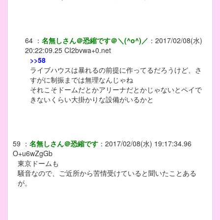
64
：
名無しさん＠恐縮です＠＼(^o^)／
：
2017/02/08(水)
20:22:09.25
CI2bvwa+0.net
>>58
ライブハウスは暴れるの前提に作ってるだろうけど、さ
すがに制振までは無理なんじゃね
それこそドームだとかアリーナだとかじゃないとペイで
きないくらい大掛かりな設備がいるかと
59
：
名無しさん＠恐縮です
：
2017/02/08(水) 19:17:34.96
O+u6wZgGb
東京ドームも
騒音なので、ご近所から苦情受けていると聞いたことある
が。