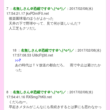
7
：
名無しさん＠恐縮です＠＼(^o^)／
：
2017/02/08(水)
17:54:21.17
jkxPDmIF0.net
後楽園球場のほうがよかった
天井の下で野球やって、見て何が楽しいんだ？
人工芝もクソだし
18
：
名無しさん＠恐縮です＠＼(^o^)／
：
2017/02/08(水)
17:57:08.53
UI8cFtj30.net
>>7
あの時代はＴＶ放送の都合だろ。 雨で中止は避けたか
った
8
：
名無しさん＠恐縮です＠＼(^o^)／
：
2017/02/08(水)
17:54:41.16
RXSmg7hK0.net
くだらねー。
早起きメタルがこんなにも長続きするとは夢にも思わなかっ