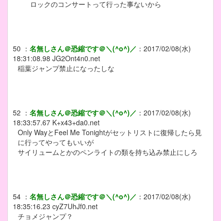
ロックのコンサートって行った事ないから
50
：
名無しさん＠恐縮です＠＼(^o^)／
：
2017/02/08(水)
18:31:08.98
JG2Ont4n0.net
稲葉ジャンプ禁止になったしな
52
：
名無しさん＠恐縮です＠＼(^o^)／
：
2017/02/08(水)
18:33:57.67
K+x43+da0.net
Only WayとFeel Me Tonightがセットリストに復帰したら見
に行ってやってもいいが
サイリュームとかのペンライトの類を持ち込み禁止にしろ
54
：
名無しさん＠恐縮です＠＼(^o^)／
：
2017/02/08(水)
18:35:16.23
cyZ7UhJf0.net
チョメジャンプ？