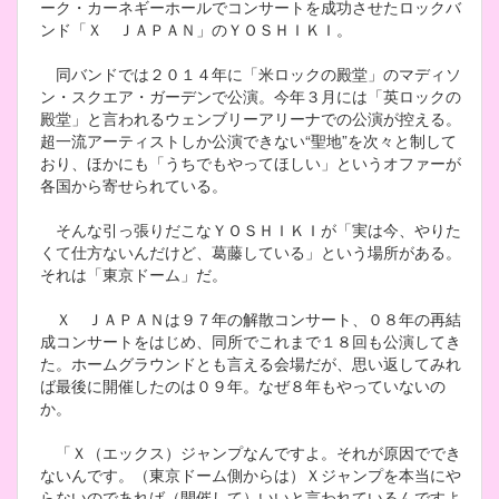
ーク・カーネギーホールでコンサートを成功させたロックバ
ンド「Ｘ ＪＡＰＡＮ」のＹＯＳＨＩＫＩ。
同バンドでは２０１４年に「米ロックの殿堂」のマディソ
ン・スクエア・ガーデンで公演。今年３月には「英ロックの
殿堂」と言われるウェンブリーアリーナでの公演が控える。
超一流アーティストしか公演できない“聖地”を次々と制して
おり、ほかにも「うちでもやってほしい」というオファーが
各国から寄せられている。
そんな引っ張りだこなＹＯＳＨＩＫＩが「実は今、やりた
くて仕方ないんだけど、葛藤している」という場所がある。
それは「東京ドーム」だ。
Ｘ ＪＡＰＡＮは９７年の解散コンサート、０８年の再結
成コンサートをはじめ、同所でこれまで１８回も公演してき
た。ホームグラウンドとも言える会場だが、思い返してみれ
ば最後に開催したのは０９年。なぜ８年もやっていないの
か。
「Ｘ（エックス）ジャンプなんですよ。それが原因ででき
ないんです。（東京ドーム側からは）Ｘジャンプを本当にや
らないのであれば（開催して）いいと言われているんですよ