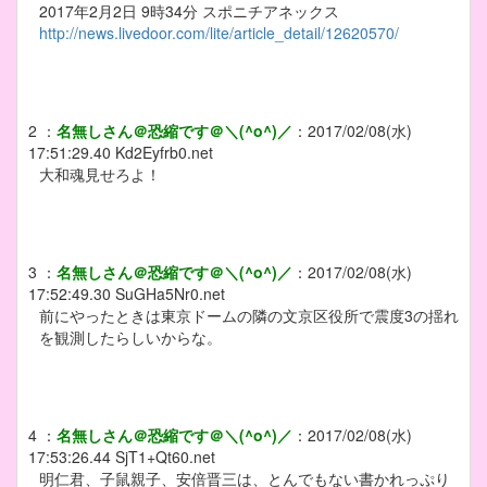
2017年2月2日 9時34分 スポニチアネックス
http://news.livedoor.com/lite/article_detail/12620570/
2
：
名無しさん＠恐縮です＠＼(^o^)／
：
2017/02/08(水)
17:51:29.40
Kd2Eyfrb0.net
大和魂見せろよ！
3
：
名無しさん＠恐縮です＠＼(^o^)／
：
2017/02/08(水)
17:52:49.30
SuGHa5Nr0.net
前にやったときは東京ドームの隣の文京区役所で震度3の揺れ
を観測したらしいからな。
4
：
名無しさん＠恐縮です＠＼(^o^)／
：
2017/02/08(水)
17:53:26.44
SjT1+Qt60.net
明仁君、子鼠親子、安倍晋三は、とんでもない書かれっぷり