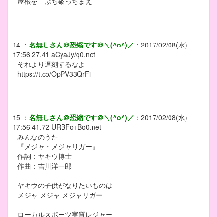
屋根を ぶち破っちまえ
14
：
名無しさん＠恐縮です＠＼(^o^)／
：
2017/02/08(水)
17:56:27.41
aCyaJy/q0.net
それより遅刻するなよ
https://t.co/OpPV33QrFi
15
：
名無しさん＠恐縮です＠＼(^o^)／
：
2017/02/08(水)
17:56:41.72
URBFo+Bo0.net
みんなのうた
『メジャ・メジャリガー』
作詞：ヤキウ博士
作曲：吉川洋一郎
ヤキウの子供がなりたいものは
メジャ メジャ メジャリガー
ローカルスポーツ実質レジャー