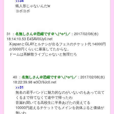
>>34
蝋人形じゃないんだw
ヨボヨボ
31
：
名無しさん＠恐縮です＠＼(^o^)／
：
2017/02/08(水)
18:14:10.53
E4SAV0Uy0.net
X-japanとGLAYとルナシが出るフェスのチケット代 14000円
が3000円くらいに暴落してたからな。
ドームは再解散ライブじゃないと無理だろ
40
：
名無しさん＠恐縮です＠＼(^o^)／
：
2017/02/08(水)
18:22:39.98
w3Ct/9Jc0.net
>>31
無名の若手バンドに魅力的なのがいないのもあって出て
くるまで待てなくて途中で帰ったわ
音漏れ聞いてる高校生に半券あげたの覚えてる
10000円超えるチケットでもメインを勿体ぶると価値が
無いわ