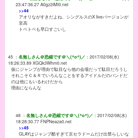
23:47:36.27
A0gz2iMI0.net
>>44
アオリながすきだよね、シングルスのX liveバージョンが
至高
トベトベも早口すごいし
45
：
名無しさん＠恐縮です＠＼(^o^)／
：
2017/02/08(水)
18:26:33.89
XGQk3Whm0.net
仮にジャンプが理由で駄目なら他の会場だって駄目だろうし
それこそＣ＆Ｒでいろんなことをするアイドルだのバンドだ
のは他にもいるわけだから
理由にならんな
48
：
名無しさん＠恐縮です＠＼(^o^)／
：
2017/02/08(水)
18:28:30.77
FNPNeaza0.net
>>45
GLAYはジャンプ酷すぎて京セラドームだけ出禁らしいな