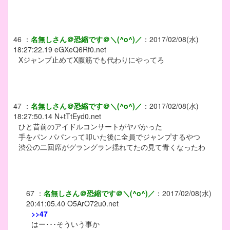
46
：
名無しさん＠恐縮です＠＼(^o^)／
：
2017/02/08(水)
18:27:22.19
eGXeQ6Rf0.net
Xジャンプ止めてX腹筋でも代わりにやってろ
47
：
名無しさん＠恐縮です＠＼(^o^)／
：
2017/02/08(水)
18:27:50.14
N+tTtEyd0.net
ひと昔前のアイドルコンサートがヤバかった
手をパン パパンって叩いた後に全員でジャンプするやつ
渋公の二回席がグラングラン揺れてたの見て青くなったわ
67
：
名無しさん＠恐縮です＠＼(^o^)／
：
2017/02/08(水)
20:41:05.40
O5ArO72u0.net
>>47
はー･･･そういう事か