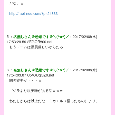
だな。ｗ
http://rapt-neo.com/?p=24333
5
：
名無しさん＠恐縮です＠＼(^o^)／
：
2017/02/08(水)
17:53:29.59
2E/3ORV60.net
もうドームは動員厳しいからだろ
6
：
名無しさん＠恐縮です＠＼(^o^)／
：
2017/02/08(水)
17:54:03.87
C5VXCqQZ0.net
闘強導夢が・・・ｗ
ゴジラより現実味がある話ｗｗｗ
わたしからは以上だな ミカエル（悟ったもの）より。