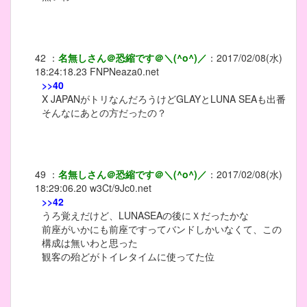
42
：
名無しさん＠恐縮です＠＼(^o^)／
：
2017/02/08(水)
18:24:18.23
FNPNeaza0.net
>>40
X JAPANがトリなんだろうけどGLAYとLUNA SEAも出番
そんなにあとの方だったの？
49
：
名無しさん＠恐縮です＠＼(^o^)／
：
2017/02/08(水)
18:29:06.20
w3Ct/9Jc0.net
>>42
うろ覚えだけど、LUNASEAの後にＸだったかな
前座がいかにも前座ですってバンドしかいなくて、この
構成は無いわと思った
観客の殆どがトイレタイムに使ってた位