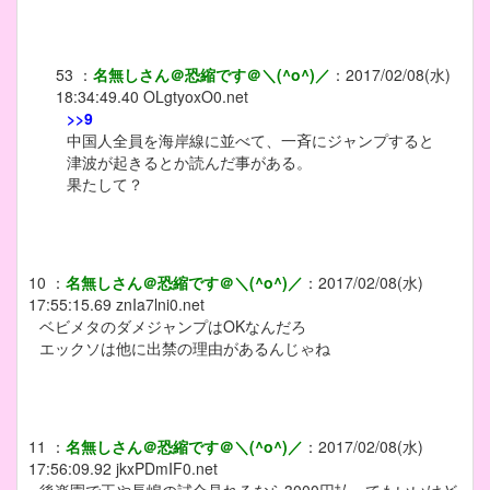
53
：
名無しさん＠恐縮です＠＼(^o^)／
：
2017/02/08(水)
18:34:49.40
OLgtyoxO0.net
>>9
中国人全員を海岸線に並べて、一斉にジャンプすると
津波が起きるとか読んだ事がある。
果たして？
10
：
名無しさん＠恐縮です＠＼(^o^)／
：
2017/02/08(水)
17:55:15.69
znIa7lni0.net
ベビメタのダメジャンプはOKなんだろ
エックソは他に出禁の理由があるんじゃね
11
：
名無しさん＠恐縮です＠＼(^o^)／
：
2017/02/08(水)
17:56:09.92
jkxPDmIF0.net