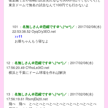
後楽園で王や長嶋の試合見れるなら3000円払ってもいいけど
東京ドームで無名の試合なんて100円でも行かないよ
101
：
名無しさん＠恐縮です＠＼(^o^)／
：
2017/02/08(水)
22:53:38.52
OyqO/y3EO.net
>>11
お爺ちゃんもう寝なよ
12
：
名無しさん＠恐縮です＠＼(^o^)／
：
2017/02/08(水)
17:56:20.49
CYhoLe3tO.net
横浜と千葉にドーム球場を作れば解決
13
：
名無しさん＠恐縮です＠＼(^o^)／
：
2017/02/08(水)
17:56:19.61
RtxmjEk20.net
飛べ 飛べ とべとべとべとべとべとべとべとべとべとべ