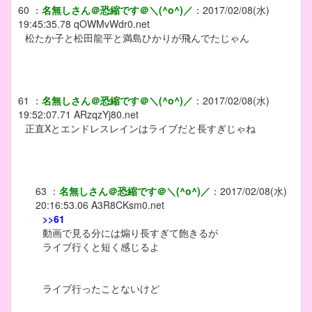
60
：
名無しさん＠恐縮です＠＼(^o^)／
：
2017/02/08(水)
19:45:35.78
qOWMvWdr0.net
松たか子と松田龍平と満島ひかりが飛んでたじゃん
61
：
名無しさん＠恐縮です＠＼(^o^)／
：
2017/02/08(水)
19:52:07.71
ARzqzYj80.net
正直Xとエンドレスレインはライブだと長すぎじゃね
63
：
名無しさん＠恐縮です＠＼(^o^)／
：
2017/02/08(水)
20:16:53.06
A3R8CKsm0.net
>>61
動画で見る分には煽り長すぎて飽きるが
ライブ行くと短く感じるよ
ライブ行ったことないけど