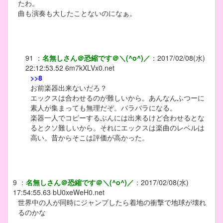
たわ。
曲も演奏も大したことないのになぁ。
91
：
名無しさん＠恐縮です＠＼(^o^)／
：
2017/02/08(水)
22:12:53.52
6m7kXLVx0.net
>>8
お前楽器出来ないだろ？
エックスは合わせるのが難しいから。あんなんふつーに
素人が集まっても無理だぞ。バラバラになる。
楽器一人でコピーするぶんには出来るけど合わせるとな
るとクソ難しいから。それにエックスは楽曲のレベルは
高い。昔からそこは評価が高かった。
9
：
名無しさん＠恐縮です＠＼(^o^)／
：
2017/02/08(水)
17:54:55.63
bU0xeWeH0.net
世界中の人が同時にジャンプしたら着地の衝撃で地球が壊れ
るのかな