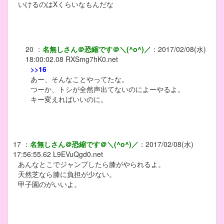
いけるのはXくらいなもんだな
20
：
名無しさん＠恐縮です＠＼(^o^)／
：
2017/02/08(水)
18:00:02.08
RXSmg7hK0.net
>>16
あー、そんなことやってたな。
つーか、トシが全然声出てないのによーやるよ。
キー変えればいいのに。
17
：
名無しさん＠恐縮です＠＼(^o^)／
：
2017/02/08(水)
17:56:55.62
L9EVuQgd0.net
あんなとこでジャンプしたら膝がやられるよ。
天然芝なら膝に負担が少ない。
甲子園のがいいよ。