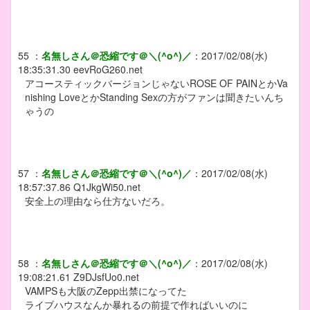
55
：
名無しさん＠恐縮です＠＼(^o^)／
：
2017/02/08(水)
18:35:31.30
eevRoG260.net
アコースティックバージョンじゃないROSE OF PAINとかVa
nishing LoveとかStanding Sexの方がファンは聞きたいんち
ゃうの
57
：
名無しさん＠恐縮です＠＼(^o^)／
：
2017/02/08(水)
18:57:37.86
Q1JkgWi50.net
安全上の理由なら仕方ないだろ。
58
：
名無しさん＠恐縮です＠＼(^o^)／
：
2017/02/08(水)
19:08:21.61
Z9DJsfUo0.net
VAMPSも大阪のZepp出禁になってた
ライブハウスなんか暴れるの前提で作ればいいのに