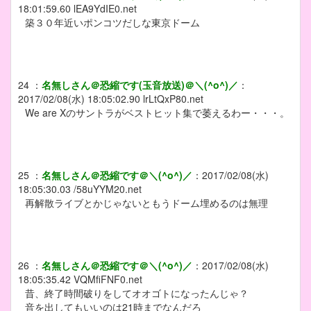
18:01:59.60
lEA9YdIE0.net
築３０年近いポンコツだしな東京ドーム
24
：
名無しさん＠恐縮です(玉音放送)＠＼(^o^)／
：
2017/02/08(水) 18:05:02.90
lrLtQxP80.net
We are Xのサントラがベストヒット集で萎えるわー・・・。
25
：
名無しさん＠恐縮です＠＼(^o^)／
：
2017/02/08(水)
18:05:30.03
/58uYYM20.net
再解散ライブとかじゃないともうドーム埋めるのは無理
26
：
名無しさん＠恐縮です＠＼(^o^)／
：
2017/02/08(水)
18:05:35.42
VQMfiFNF0.net
昔、終了時間破りをしてオオゴトになったんじゃ？
音を出してもいいのは21時までなんだろ