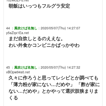
1oz4k5ZFd.net
朝飯はいっつもフルグラ安定
44
：
風吹けば名無し
：
2020/05/07(Thu) 14:27:07
y5aZqx1Ea.net
まだ自炊しとるのええな。
わい外食かコンビニかばっかやわ
45
：
風吹けば名無し
：
2020/05/07(Thu) 14:27:32
vBOpw94s0.net
久々に作ろうと思ってレシピとか調べても
「薄力粉が家にない…だめや」 「酢が家に
ない…だめや」とかやって選択肢狭まりま
くる