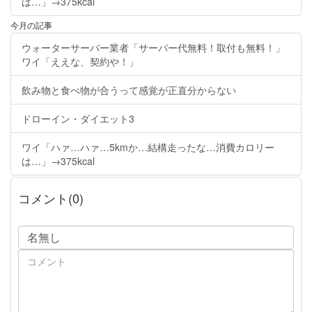
は…」→375kcal
今月の記事
ウォーターサーバー業者「サーバー代無料！取付も無料！」
ワイ「ええな、契約や！」
飲み物と食べ物が合うって感覚が正直分からない
ドローイン・ダイエット3
ワイ「ハァ…ハァ…5kmか…結構走ったな…消費カロリー
は…」→375kcal
コメント(0)