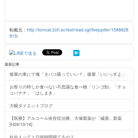
転載元：
http://tomcat.2ch.sc/test/read.cgi/livejupiter/1588828
815/
最新記事
後輩の車にて俺「タバコ吸っていい？」後輩「いいっすよ」
お祭りの時しか食べない不思議な食べ物「リンゴ飴」「チョ
コバナナ」「はしまき」
大幅ダイエットブログ
【医療】アルコール依存症治療、大塚製薬が「減酒」新薬
[H29/10/16]
社会人って１日何時間寝てるの？