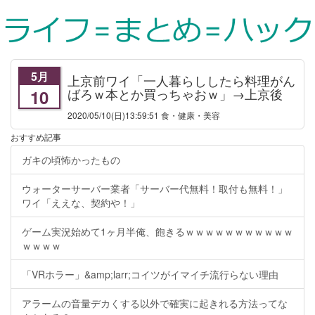
5月
上京前ワイ「一人暮らししたら料理がん
ばろｗ本とか買っちゃおｗ」→上京後
10
2020/05/10
(日)13:59:51 食・健康・美容
おすすめ記事
ガキの頃怖かったもの
ウォーターサーバー業者「サーバー代無料！取付も無料！」
ワイ「ええな、契約や！」
ゲーム実況始めて1ヶ月半俺、飽きるｗｗｗｗｗｗｗｗｗｗｗ
ｗｗｗｗ
「VRホラー」&amp;larr;コイツがイマイチ流行らない理由
アラームの音量デカくする以外で確実に起きれる方法ってな