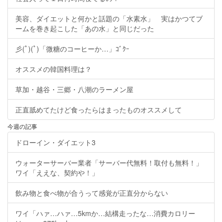
美容、ダイエットと何かと話題の「水素水」 実はかつてブ
ームを巻き起こした「あの水」と同じだった
彡(ﾟ)(ﾟ)「微糖のコーヒーか…」ｺﾞｸｰ
オススメの韓国料理は？
草加・越谷・三郷・八潮のラーメン屋
正直舐めてたけど食ったらはまったものオススメして
今週の記事
ドローイン・ダイエット3
ウォーターサーバー業者「サーバー代無料！取付も無料！」
ワイ「ええな、契約や！」
飲み物と食べ物が合うって感覚が正直分からない
ワイ「ハァ…ハァ…5kmか…結構走ったな…消費カロリー