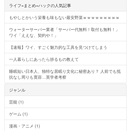
ライフ=まとめ=ハックの人気記事
もやしとかいう栄養も味もない最安野菜ｗｗｗｗｗｗｗｗｗ
ウォーターサーバー業者「サーバー代無料！取付も無料！」
ワイ「ええな、契約や！」
【速報】ワイ、すごく魅力的な工具を見つけてしまう
一人暮らしにあったら捗るもの教えて
睡眠短い日本人、独特な居眠り文化に秘密あり？ 人前でも抵
抗なし周りも寛容…英学者考察
ジャンル
芸能 (1)
ゲーム (1)
漫画・アニメ (1)